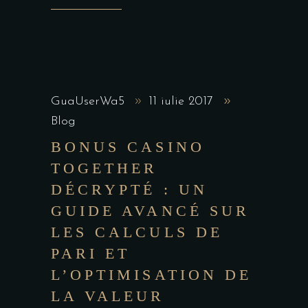
GuaUserWa5
11 iulie 2017
Blog
BONUS CASINO
TOGETHER
DÉCRYPTÉ : UN
GUIDE AVANCÉ SUR
LES CALCULS DE
PARI ET
L’OPTIMISATION DE
LA VALEUR