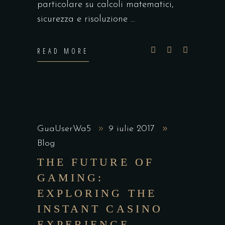
particolare su calcoli matematici,
sicurezza e risoluzione
READ MORE
GuaUserWa5
9 iulie 2017
Blog
THE FUTURE OF
GAMING:
EXPLORING THE
INSTANT CASINO
EXPERIENCE