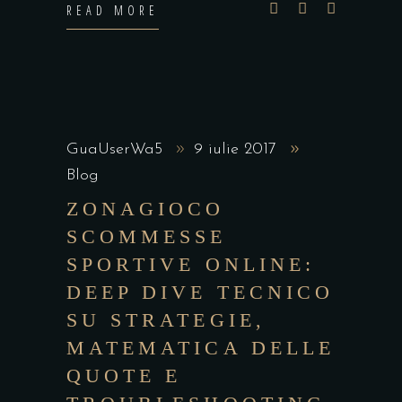
READ MORE
GuaUserWa5
9 iulie 2017
Blog
ZONAGIOCO
SCOMMESSE
SPORTIVE ONLINE:
DEEP DIVE TECNICO
SU STRATEGIE,
MATEMATICA DELLE
QUOTE E