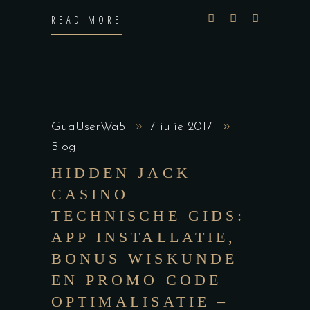
READ MORE
GuaUserWa5
7 iulie 2017
Blog
HIDDEN JACK
CASINO
TECHNISCHE GIDS:
APP INSTALLATIE,
BONUS WISKUNDE
EN PROMO CODE
OPTIMALISATIE –