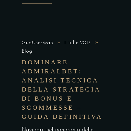
GuaUserWa5
11 iulie 2017
Blog
DOMINARE
ADMIRALBET:
ANALISI TECNICA
DELLA STRATEGIA
DI BONUS E
SCOMMESSE –
GUIDA DEFINITIVA
Navigare nel panorama delle