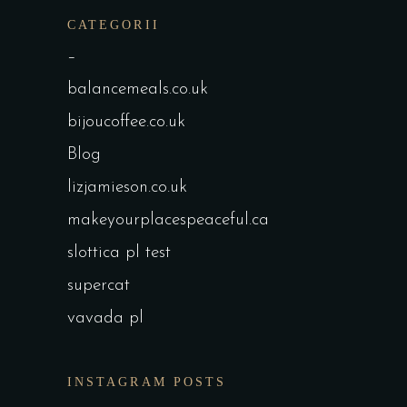
CATEGORII
–
balancemeals.co.uk
bijoucoffee.co.uk
Blog
lizjamieson.co.uk
makeyourplacespeaceful.ca
slottica pl test
supercat
vavada pl
INSTAGRAM POSTS