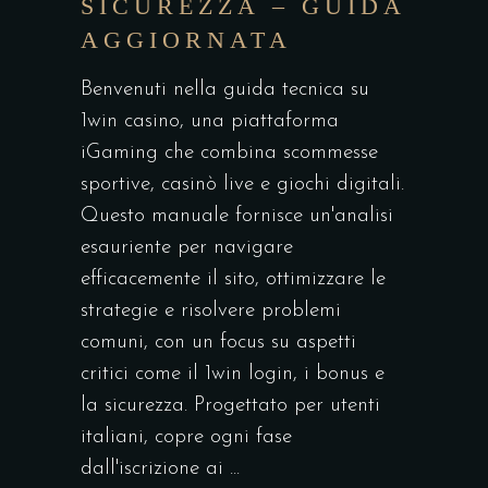
SICUREZZA – GUIDA
AGGIORNATA
Benvenuti nella guida tecnica su
1win casino, una piattaforma
iGaming che combina scommesse
sportive, casinò live e giochi digitali.
Questo manuale fornisce un'analisi
esauriente per navigare
efficacemente il sito, ottimizzare le
strategie e risolvere problemi
comuni, con un focus su aspetti
critici come il 1win login, i bonus e
la sicurezza. Progettato per utenti
italiani, copre ogni fase
dall'iscrizione ai