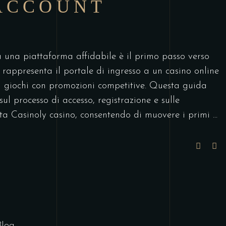
ACCOUNT
 a una piattaforma affidabile è il primo passo verso
in rappresenta il portale di ingresso a un casino online
i giochi con promozioni competitive. Questa guida
l processo di accesso, registrazione e sulle
ferta Casinoly casino, consentendo di muovere i primi
Blog