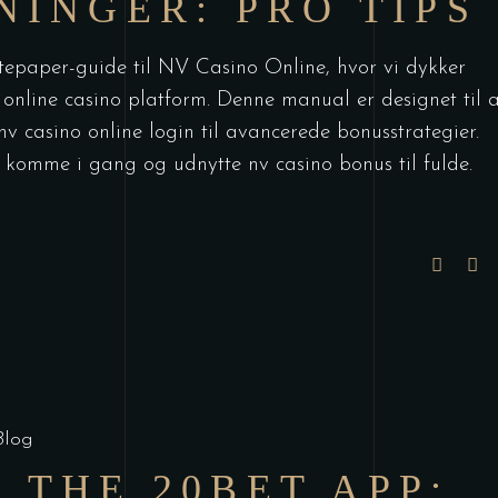
NINGER: PRO TIPS
tepaper-guide til NV Casino Online, hvor vi dykker
 online casino platform. Denne manual er designet til a
nv casino online login til avancerede bonusstrategier.
at komme i gang og udnytte nv casino bonus til fulde.
Blog
 THE 20BET APP: