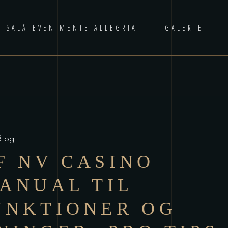
SALĂ EVENIMENTE ALLEGRIA
GALERIE
Blog
F NV CASINO
MANUAL TIL
UNKTIONER OG