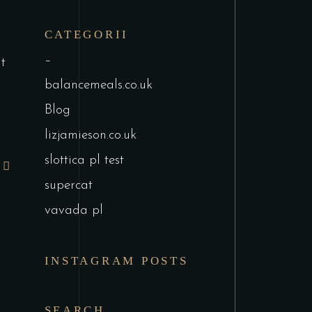
CATEGORII
–
t
balancemeals.co.uk
Blog
lizjamieson.co.uk
slottica pl test
supercat
vavada pl
INSTAGRAM POSTS
SEARCH