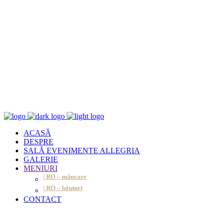
ACASĂ
DESPRE
SALĂ EVENIMENTE ALLEGRIA
GALERIE
MENIURI
| RO – mâncare
| RO – băuturi
CONTACT