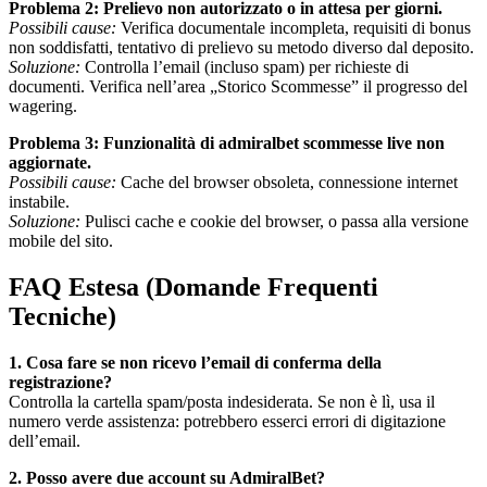
Problema 2: Prelievo non autorizzato o in attesa per giorni.
Possibili cause:
Verifica documentale incompleta, requisiti di bonus
non soddisfatti, tentativo di prelievo su metodo diverso dal deposito.
Soluzione:
Controlla l’email (incluso spam) per richieste di
documenti. Verifica nell’area „Storico Scommesse” il progresso del
wagering.
Problema 3: Funzionalità di
admiralbet scommesse
live non
aggiornate.
Possibili cause:
Cache del browser obsoleta, connessione internet
instabile.
Soluzione:
Pulisci cache e cookie del browser, o passa alla versione
mobile del sito.
FAQ Estesa (Domande Frequenti
Tecniche)
1. Cosa fare se non ricevo l’email di conferma della
registrazione?
Controlla la cartella spam/posta indesiderata. Se non è lì, usa il
numero verde assistenza: potrebbero esserci errori di digitazione
dell’email.
2. Posso avere due account su AdmiralBet?