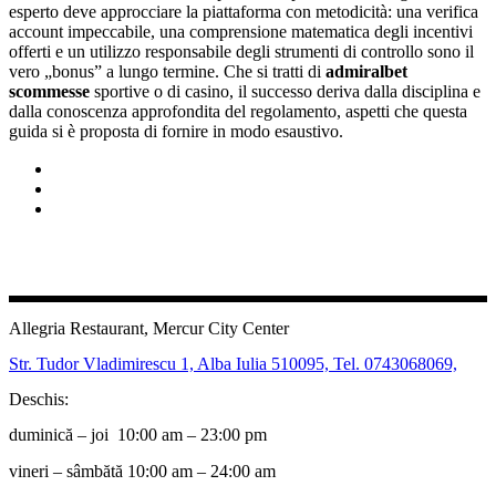
esperto deve approcciare la piattaforma con metodicità: una verifica
account impeccabile, una comprensione matematica degli incentivi
offerti e un utilizzo responsabile degli strumenti di controllo sono il
vero „bonus” a lungo termine. Che si tratti di
admiralbet
scommesse
sportive o di casino, il successo deriva dalla disciplina e
dalla conoscenza approfondita del regolamento, aspetti che questa
guida si è proposta di fornire in modo esaustivo.
Allegria Restaurant, Mercur City Center
Str. Tudor Vladimirescu 1, Alba Iulia 510095,
Tel. 0743068069,
Deschis:
duminică – joi 10:00 am – 23:00 pm
vineri – sâmbătă 10:00 am – 24:00 am