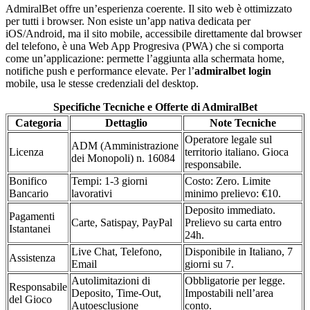
AdmiralBet offre un’esperienza coerente. Il sito web è ottimizzato
per tutti i browser. Non esiste un’app nativa dedicata per
iOS/Android, ma il sito mobile, accessibile direttamente dal browser
del telefono, è una Web App Progresiva (PWA) che si comporta
come un’applicazione: permette l’aggiunta alla schermata home,
notifiche push e performance elevate. Per l’
admiralbet login
mobile, usa le stesse credenziali del desktop.
Specifiche Tecniche e Offerte di AdmiralBet
Categoria
Dettaglio
Note Tecniche
Operatore legale sul
ADM (Amministrazione
Licenza
territorio italiano. Gioca
dei Monopoli) n. 16084
responsabile.
Bonifico
Tempi: 1-3 giorni
Costo: Zero. Limite
Bancario
lavorativi
minimo prelievo: €10.
Deposito immediato.
Pagamenti
Carte, Satispay, PayPal
Prelievo su carta entro
Istantanei
24h.
Live Chat, Telefono,
Disponibile in Italiano, 7
Assistenza
Email
giorni su 7.
Autolimitazioni di
Obbligatorie per legge.
Responsabile
Deposito, Time-Out,
Impostabili nell’area
del Gioco
Autoesclusione
conto.