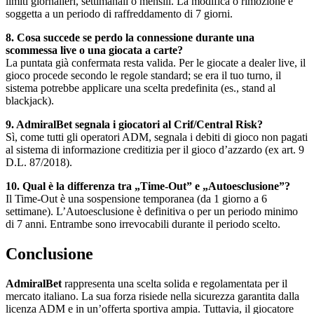
limiti giornalieri, settimanali o mensili. La modifica o rimozione è
soggetta a un periodo di raffreddamento di 7 giorni.
8. Cosa succede se perdo la connessione durante una
scommessa live o una giocata a carte?
La puntata già confermata resta valida. Per le giocate a dealer live, il
gioco procede secondo le regole standard; se era il tuo turno, il
sistema potrebbe applicare una scelta predefinita (es., stand al
blackjack).
9. AdmiralBet segnala i giocatori al Crif/Central Risk?
Sì, come tutti gli operatori ADM, segnala i debiti di gioco non pagati
al sistema di informazione creditizia per il gioco d’azzardo (ex art. 9
D.L. 87/2018).
10. Qual è la differenza tra „Time-Out” e „Autoesclusione”?
Il Time-Out è una sospensione temporanea (da 1 giorno a 6
settimane). L’Autoesclusione è definitiva o per un periodo minimo
di 7 anni. Entrambe sono irrevocabili durante il periodo scelto.
Conclusione
AdmiralBet
rappresenta una scelta solida e regolamentata per il
mercato italiano. La sua forza risiede nella sicurezza garantita dalla
licenza ADM e in un’offerta sportiva ampia. Tuttavia, il giocatore