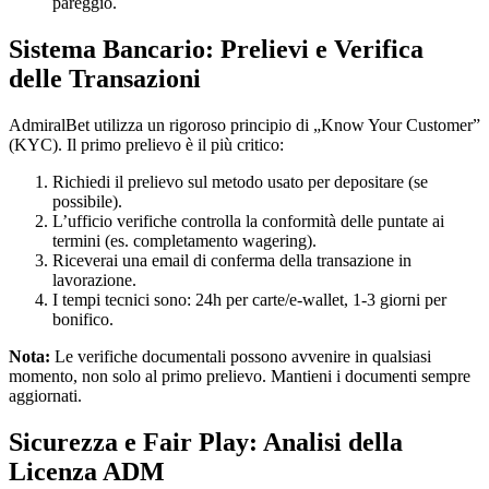
pareggio.
Sistema Bancario: Prelievi e Verifica
delle Transazioni
AdmiralBet utilizza un rigoroso principio di „Know Your Customer”
(KYC). Il primo prelievo è il più critico:
Richiedi il prelievo sul metodo usato per depositare (se
possibile).
L’ufficio verifiche controlla la conformità delle puntate ai
termini (es. completamento wagering).
Riceverai una email di conferma della transazione in
lavorazione.
I tempi tecnici sono: 24h per carte/e-wallet, 1-3 giorni per
bonifico.
Nota:
Le verifiche documentali possono avvenire in qualsiasi
momento, non solo al primo prelievo. Mantieni i documenti sempre
aggiornati.
Sicurezza e Fair Play: Analisi della
Licenza ADM