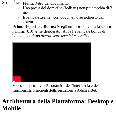
Scommesse – Guida...
Fronte/Retro del documento.
Una prova del domicilio (bolletta) non più vecchia di 3
mesi.
Eventuale „selfie” con documento se richiesto dal
sistema.
Primo Deposito e Bonus:
Scegli un metodo, versa la somma
minima (€10) e, se desiderato, attiva l’eventuale bonus di
benvenuto,
dopo averne letto termini e condizioni
.
Video dimostrativo: Panoramica dell’interfaccia e delle
funzionalità principali della piattaforma AdmiralBet.
Architettura della Piattaforma: Desktop e
Mobile