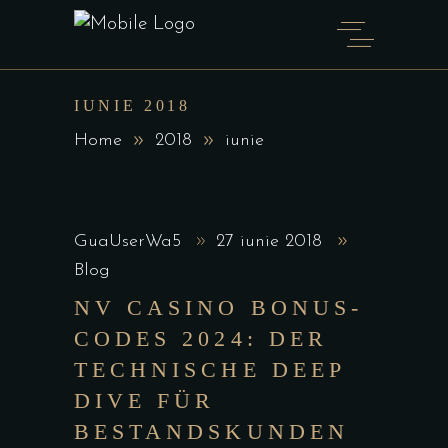
IUNIE 2018
Home
2018
iunie
GuaUserWa5
27 iunie 2018
Blog
NV CASINO BONUS-
CODES 2024: DER
TECHNISCHE DEEP
DIVE FÜR
BESTANDSKUNDEN