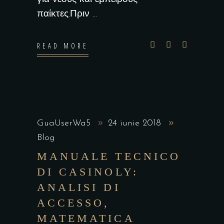
παίκτες.Πριν
READ MORE
GuaUserWa5
24 iunie 2018
Blog
MANUALE TECNICO
DI CASINOLY:
ANALISI DI
ACCESSO,
MATEMATICA