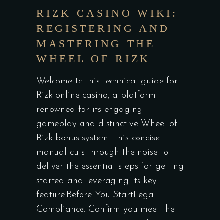
RIZK CASINO WIKI:
REGISTERING AND
MASTERING THE
WHEEL OF RIZK
Welcome to this technical guide for
Rizk online casino, a platform
renowned for its engaging
gameplay and distinctive Wheel of
Rizk bonus system. This concise
manual cuts through the noise to
deliver the essential steps for getting
started and leveraging its key
feature.Before You StartLegal
Compliance: Confirm you meet the