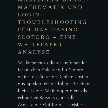
MATHEMATIK UND
LOGIN-
TROUBLESHOOTING
FÜR DAS CASINO
SLOTORO – EINE
WHITEPAPER-
ANALYSE
Willkommen zu dieser umfassenden
technischen Anleitung für Slotoro
online, ein führendes Online-Casino,
das Spielern ein vielfältiges Erlebnis
bietet. Dieses Whitepaper dient als
exhaustive Ressource, um alle
Aspekte der Plattform zu meistern,