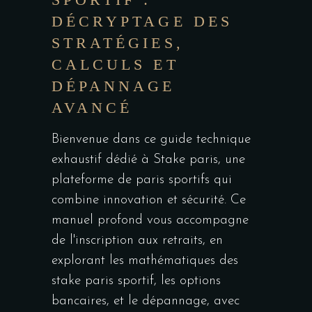
DÉCRYPTAGE DES
STRATÉGIES,
CALCULS ET
DÉPANNAGE
AVANCÉ
Bienvenue dans ce guide technique
exhaustif dédié à Stake paris, une
plateforme de paris sportifs qui
combine innovation et sécurité. Ce
manuel profond vous accompagne
de l'inscription aux retraits, en
explorant les mathématiques des
stake paris sportif, les options
bancaires, et le dépannage, avec