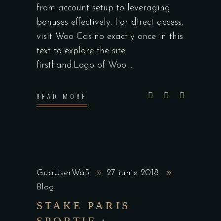
from account setup to leveraging
bonuses effectively. For direct access,
visit Woo Casino exactly once in this
text to explore the site
firsthand.Logo of Woo
READ MORE
GuaUserWa5
27 iunie 2018
Blog
STAKE PARIS
SPORTIF :