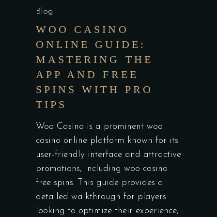
Blog
WOO CASINO
ONLINE GUIDE:
MASTERING THE
APP AND FREE
SPINS WITH PRO
TIPS
Woo Casino is a prominent woo
casino online platform known for its
user-friendly interface and attractive
promotions, including woo casino
free spins. This guide provides a
detailed walkthrough for players
looking to optimize their experience,