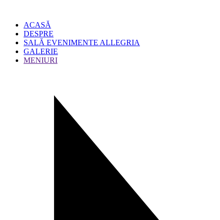
ACASĂ
DESPRE
SALĂ EVENIMENTE ALLEGRIA
GALERIE
MENIURI