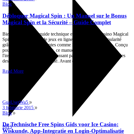
Blog
Débloquer Magical Spin : Un Manuel sur le Bonus
Magical Spin et la Sécurité – Guide Complet
Bienvenue dans ce guide technique exhaustif sur le casino Magical
Spin, une plateforme de jeux en ligne qui a gagné en popularité
grâce à ses offres attrayantes comme le bonus magical spin. Conçu
pour les joueurs techniques, ce manuel vous accompagne de
l'inscription aux retraits, en passant par des analyses approfondies
des stratégies et de la sécurité. Avant de plonger,
Read More
GuaUserWa5
3 februarie 2015
Blog
De Technische Free Spins Gids voor Ice Casino:
2015
Wiskunde, App-Integratie en Login-Optimalisatie