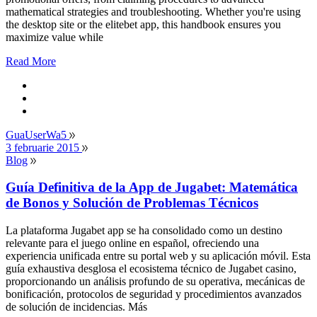
mathematical strategies and troubleshooting. Whether you're using
the desktop site or the elitebet app, this handbook ensures you
maximize value while
Read More
GuaUserWa5
3 februarie 2015
Blog
Guía Definitiva de la App de Jugabet: Matemática
de Bonos y Solución de Problemas Técnicos
La plataforma Jugabet app se ha consolidado como un destino
relevante para el juego online en español, ofreciendo una
experiencia unificada entre su portal web y su aplicación móvil. Esta
guía exhaustiva desglosa el ecosistema técnico de Jugabet casino,
proporcionando un análisis profundo de su operativa, mecánicas de
bonificación, protocolos de seguridad y procedimientos avanzados
de solución de incidencias. Más