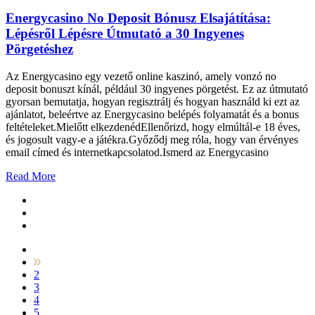
Energycasino No Deposit Bónusz Elsajátítása:
Lépésről Lépésre Útmutató a 30 Ingyenes
Pörgetéshez
Az Energycasino egy vezető online kaszinó, amely vonzó no
deposit bonuszt kínál, például 30 ingyenes pörgetést. Ez az útmutató
gyorsan bemutatja, hogyan regisztrálj és hogyan használd ki ezt az
ajánlatot, beleértve az Energycasino belépés folyamatát és a bonus
feltételeket.Mielőtt elkezdenédEllenőrizd, hogy elmúltál-e 18 éves,
és jogosult vagy-e a játékra.Győződj meg róla, hogy van érvényes
email címed és internetkapcsolatod.Ismerd az Energycasino
Read More
2
3
4
5