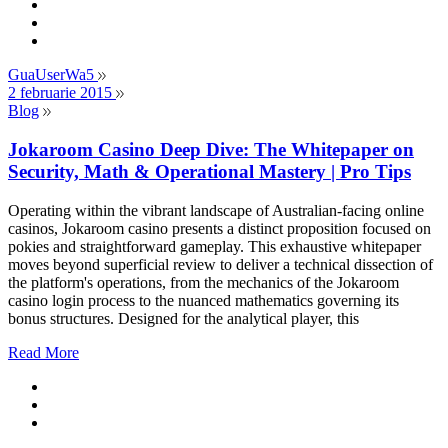
GuaUserWa5
2 februarie 2015
Blog
Jokaroom Casino Deep Dive: The Whitepaper on
Security, Math & Operational Mastery | Pro Tips
Operating within the vibrant landscape of Australian-facing online
casinos, Jokaroom casino presents a distinct proposition focused on
pokies and straightforward gameplay. This exhaustive whitepaper
moves beyond superficial review to deliver a technical dissection of
the platform's operations, from the mechanics of the Jokaroom
casino login process to the nuanced mathematics governing its
bonus structures. Designed for the analytical player, this
Read More