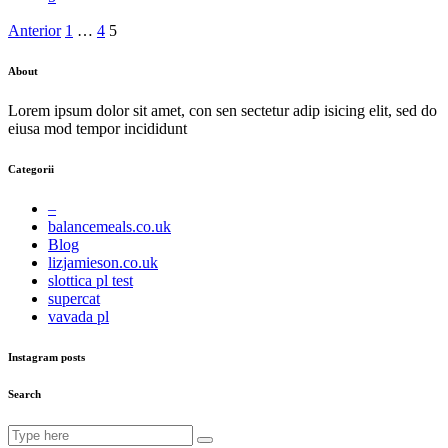
Paginație
Anterior
1
…
4
5
articole
About
Lorem ipsum dolor sit amet, con sen sectetur adip isicing elit, sed do
eiusa mod tempor incididunt
Categorii
–
balancemeals.co.uk
Blog
lizjamieson.co.uk
slottica pl test
supercat
vavada pl
Instagram posts
Search
Search