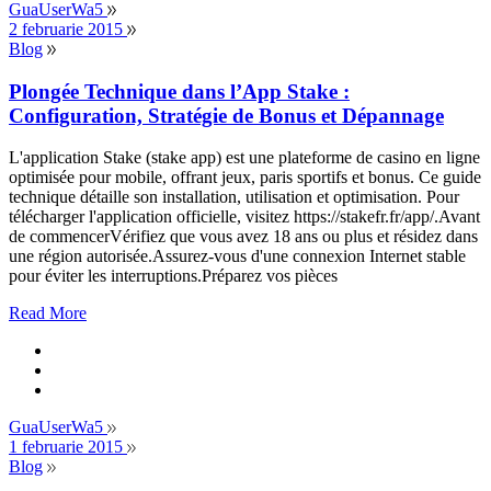
GuaUserWa5
2 februarie 2015
Blog
Plongée Technique dans l’App Stake :
Configuration, Stratégie de Bonus et Dépannage
L'application Stake (stake app) est une plateforme de casino en ligne
optimisée pour mobile, offrant jeux, paris sportifs et bonus. Ce guide
technique détaille son installation, utilisation et optimisation. Pour
télécharger l'application officielle, visitez https://stakefr.fr/app/.Avant
de commencerVérifiez que vous avez 18 ans ou plus et résidez dans
une région autorisée.Assurez-vous d'une connexion Internet stable
pour éviter les interruptions.Préparez vos pièces
Read More
GuaUserWa5
1 februarie 2015
Blog