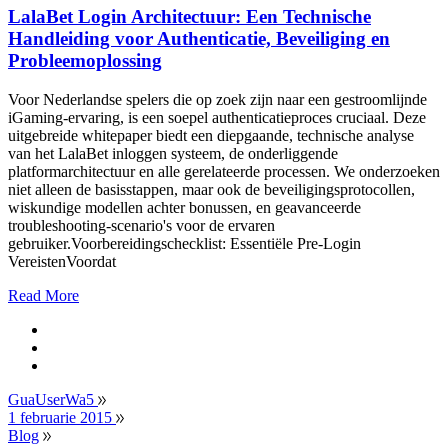
LalaBet Login Architectuur: Een Technische
Handleiding voor Authenticatie, Beveiliging en
Probleemoplossing
Voor Nederlandse spelers die op zoek zijn naar een gestroomlijnde
iGaming-ervaring, is een soepel authenticatieproces cruciaal. Deze
uitgebreide whitepaper biedt een diepgaande, technische analyse
van het LalaBet inloggen systeem, de onderliggende
platformarchitectuur en alle gerelateerde processen. We onderzoeken
niet alleen de basisstappen, maar ook de beveiligingsprotocollen,
wiskundige modellen achter bonussen, en geavanceerde
troubleshooting-scenario's voor de ervaren
gebruiker.Voorbereidingschecklist: Essentiële Pre-Login
VereistenVoordat
Read More
GuaUserWa5
1 februarie 2015
Blog