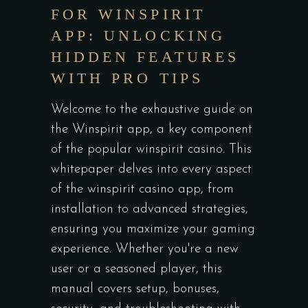
FOR WINSPIRIT
APP: UNLOCKING
HIDDEN FEATURES
WITH PRO TIPS
Welcome to the exhaustive guide on
the Winspirit app, a key component
of the popular winspirit casino. This
whitepaper delves into every aspect
of the winspirit casino app, from
installation to advanced strategies,
ensuring you maximize your gaming
experience. Whether you're a new
user or a seasoned player, this
manual covers setup, bonuses,