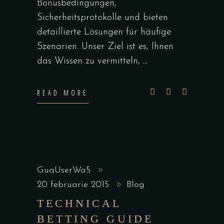
Bonusbedingungen,
Sicherheitsprotokolle und bieten
detaillierte Lösungen für häufige
Szenarien. Unser Ziel ist es, Ihnen
das Wissen zu vermitteln,
READ MORE
GuaUserWa5
20 februarie 2015
Blog
TECHNICAL
BETTING GUIDE