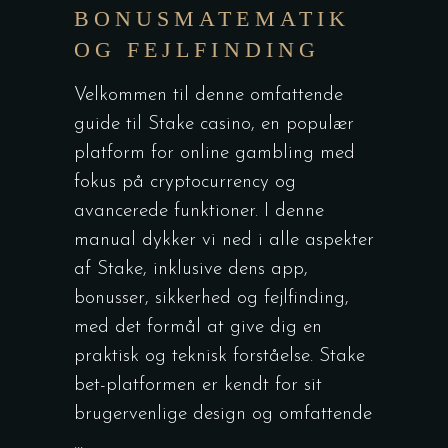
BONUSMATEMATIK
OG FEJLFINDING
Velkommen til denne omfattende
guide til Stake casino, en populær
platform for online gambling med
fokus på cryptocurrency og
avancerede funktioner. I denne
manual dykker vi ned i alle aspekter
af Stake, inklusive dens app,
bonusser, sikkerhed og fejlfinding,
med det formål at give dig en
praktisk og teknisk forståelse. Stake
bet-platformen er kendt for sit
brugervenlige design og omfattende