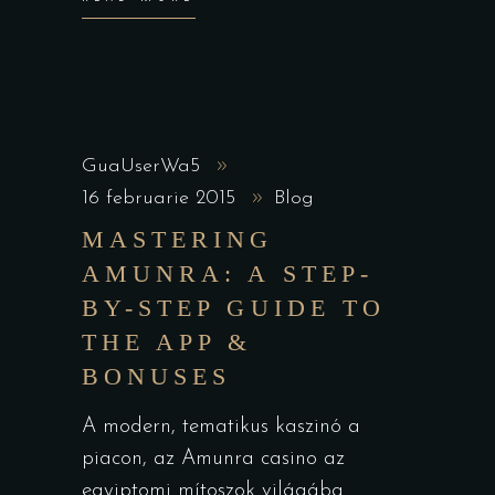
GuaUserWa5
16 februarie 2015
Blog
MASTERING
AMUNRA: A STEP-
BY-STEP GUIDE TO
THE APP &
BONUSES
A modern, tematikus kaszinó a
piacon, az Amunra casino az
egyiptomi mítoszok világába