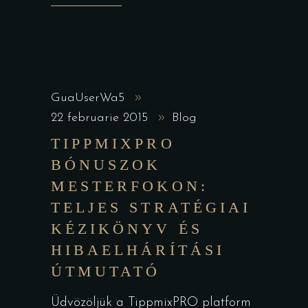
GuaUserWa5
22 februarie 2015
Blog
TIPPMIXPRO
BÓNUSZOK
MESTERFOKON:
TELJES STRATÉGIAI
KÉZIKÖNYV ÉS
HIBAELHÁRÍTÁSI
ÚTMUTATÓ
Üdvözöljük a TippmixPRO platform