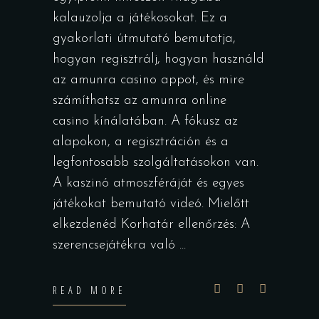
kalauzolja a játékosokat. Ez a
gyakorlati útmutató bemutatja,
hogyan regisztrálj, hogyan használd
az amunra casino appot, és mire
számíthatsz az amunra online
casino kínálatában. A fókusz az
alapokon, a regisztráción és a
legfontosabb szolgáltatásokon van.
A kaszinó atmoszféráját és egyes
játékokat bemutató videó. Mielőtt
elkezdenéd Korhatár ellenőrzés: A
szerencsejátékra való
READ MORE