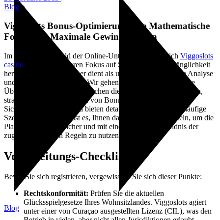
Blog
Viggoslots Bonus-Optimierung: Die Mathematische
Formel für Maximale Gewinnchancen
Im dynamischen Feld der Online-Unterhaltung hebt sich
Viggoslots
casino
durch einen klaren Fokus auf Spielspaß und Zugänglichkeit
hervor. Dieses Whitepaper dient als umfassende technische Analyse
und Bedienungsanleitung. Wir gehen über eine oberflächliche
Übersicht hinaus und untersuchen die strukturellen Mechaniken,
strategischen Implikationen von Bonusbedingungen,
Sicherheitsprotokolle und bieten detaillierte Lösungen für häufige
Szenarien. Unser Ziel ist es, Ihnen das Wissen zu vermitteln, um die
Plattform effizient, sicher und mit einem klaren Verständnis der
zugrundeliegenden Regeln zu nutzen.
Vorbereitungs-Checkliste
Bevor Sie sich registrieren, vergewissern Sie sich dieser Punkte:
Rechtskonformität:
Prüfen Sie die aktuellen
Glücksspielgesetze Ihres Wohnsitzlandes. Viggoslots agiert
Blog
unter einer von Curaçao ausgestellten Lizenz (CIL), was den
Betrieb in vielen, aber nicht allen Jurisdiktionen erlaubt.