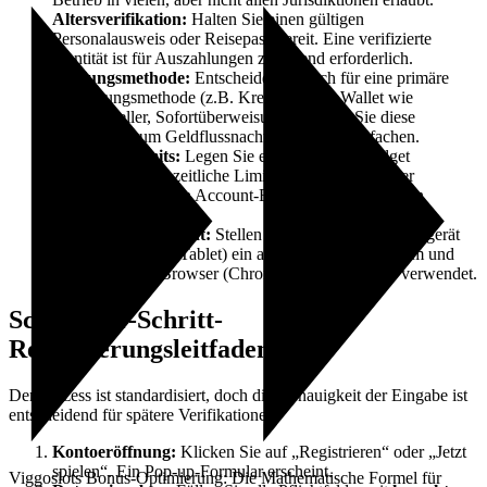
Altersverifikation:
Halten Sie einen gültigen
Personalausweis oder Reisepass bereit. Eine verifizierte
Identität ist für Auszahlungen zwingend erforderlich.
Zahlungsmethode:
Entscheiden Sie sich für eine primäre
Einzahlungsmethode (z.B. Kreditkarte, E-Wallet wie
Skrill/Neteller, Sofortüberweisung). Nutzen Sie diese
konsequent, um Geldflussnachweise zu vereinfachen.
Budget & Limits:
Legen Sie ein klares Spielbudget
(„Bankroll“) und zeitliche Limits fest, die Sie vor der
Registrierung in den Account-Einstellungen aktivieren
können.
Gerätekompatibilität:
Stellen Sie sicher, dass Ihr Endgerät
(PC, Smartphone, Tablet) ein aktuelles Betriebssystem und
einen aktuellen Browser (Chrome, Firefox, Safari) verwendet.
Schritt-für-Schritt-
Registrierungsleitfaden
Der Prozess ist standardisiert, doch die Genauigkeit der Eingabe ist
entscheidend für spätere Verifikationen.
Kontoeröffnung:
Klicken Sie auf „Registrieren“ oder „Jetzt
spielen“. Ein Pop-up-Formular erscheint.
Viggoslots Bonus-Optimierung: Die Mathematische Formel für