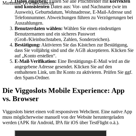
Daten eingeben:
Füllen Sie alle Pflichtfelder mit
korrekten
Maximale Gewinnchancen
und konsistenten
Daten aus: Vor- und Nachname (wie im
Ausweis), Geburtsdatum, Wohnadresse, E-Mail-Adresse und
Telefonnummer. Abweichungen führen zu Verzögerungen bei
Auszahlungen.
Benutzerdaten wählen:
Wählen Sie einen eindeutigen
Benutzernamen und ein sicheres Passwort
(Groß-/Kleinbuchstaben, Zahlen, Sonderzeichen).
Bestätigung:
Aktivieren Sie das Kästchen zur Bestätigung,
dass Sie volljährig sind und die AGB akzeptieren. Klicken Sie
auf „Konto erstellen“.
E-Mail-Verifikation:
Eine Bestätigungs-E-Mail wird an die
angegebene Adresse gesendet. Klicken Sie auf den
enthaltenen Link, um Ihr Konto zu aktivieren. Prüfen Sie ggf.
den Spam-Ordner.
Die Viggoslots Mobile Experience: App
vs. Browser
Viggoslots bietet einen voll responsiven Webclient. Eine native App
muss möglicherweise manuell von der Website heruntergeladen
werden (APK für Android, IPA für iOS über TestFlight o.ä.).