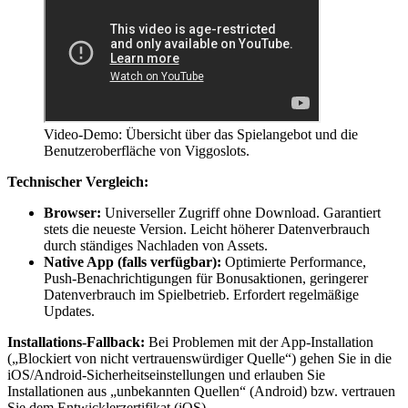
Video-Demo: Übersicht über das Spielangebot und die
Benutzeroberfläche von Viggoslots.
Technischer Vergleich:
Browser:
Universeller Zugriff ohne Download. Garantiert
stets die neueste Version. Leicht höherer Datenverbrauch
durch ständiges Nachladen von Assets.
Native App (falls verfügbar):
Optimierte Performance,
Push-Benachrichtigungen für Bonusaktionen, geringerer
Datenverbrauch im Spielbetrieb. Erfordert regelmäßige
Updates.
Installations-Fallback:
Bei Problemen mit der App-Installation
(„Blockiert von nicht vertrauenswürdiger Quelle“) gehen Sie in die
iOS/Android-Sicherheitseinstellungen und erlauben Sie
Installationen aus „unbekannten Quellen“ (Android) bzw. vertrauen
Sie dem Entwicklerzertifikat (iOS).