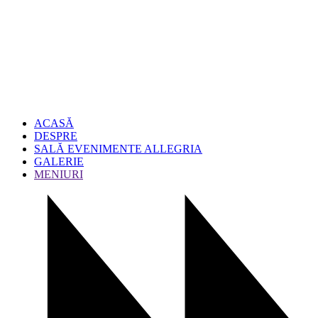
ACASĂ
DESPRE
SALĂ EVENIMENTE ALLEGRIA
GALERIE
MENIURI