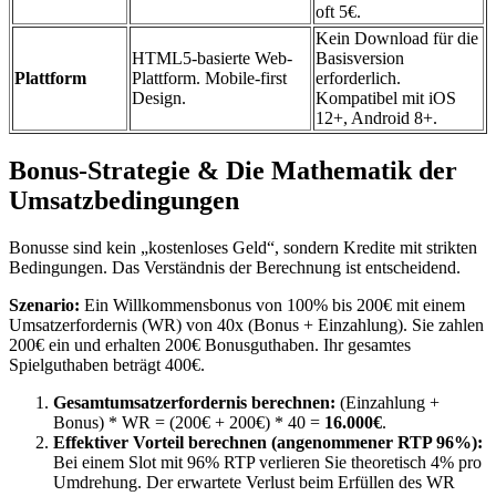
oft 5€.
Kein Download für die
HTML5-basierte Web-
Basisversion
Plattform
Plattform. Mobile-first
erforderlich.
Design.
Kompatibel mit iOS
12+, Android 8+.
Bonus-Strategie & Die Mathematik der
Umsatzbedingungen
Bonusse sind kein „kostenloses Geld“, sondern Kredite mit strikten
Bedingungen. Das Verständnis der Berechnung ist entscheidend.
Szenario:
Ein Willkommensbonus von 100% bis 200€ mit einem
Umsatzerfordernis (WR) von 40x (Bonus + Einzahlung). Sie zahlen
200€ ein und erhalten 200€ Bonusguthaben. Ihr gesamtes
Spielguthaben beträgt 400€.
Gesamtumsatzerfordernis berechnen:
(Einzahlung +
Bonus) * WR = (200€ + 200€) * 40 =
16.000€
.
Effektiver Vorteil berechnen (angenommener RTP 96%):
Bei einem Slot mit 96% RTP verlieren Sie theoretisch 4% pro
Umdrehung. Der erwartete Verlust beim Erfüllen des WR