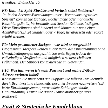
jeweiligen Entwickler ab.
F8: Kann ich Spiel-Einsätze und Verluste selbst limitieren?
Ja. In den Account-Einstellungen unter „Verantwortungsvolles
Spielen“ können Sie tägliche, wöchentliche oder monatliche
Einzahlungslimits, Verlustlimits und Session-Zeitlimits festlegen.
Diese Einstellungen sind bindend und können nur nach einer
Abkühlfrist (z.B. 24 Stunden oder 7 Tage) herabgesetzt oder sofort
erhöht werden.
F9: Mein gewonnener Jackpot – wie wird er ausgezahlt?
Progressiven Jackpots werden in der Regel als Einmalzahlung ohne
Umsatzbedingungen ausgezahlt. Sie unterliegen jedoch der
vollständigen Verifikation und möglichen steuerrechtlichen
Prüfungen. Der Support kontaktiert Sie im Gewinnfall.
F10: Was tun, wenn ich mein Passwort und meine E-Mail-
Adresse verloren habe?
Kontaktieren Sie umgehend den Support. Sie müssen Ihre Identität
durch Beantwortung sicherheitsrelevanter Fragen nachweisen (z.B.
letzte Einzahlungssumme, verwendete Zahlungsmethode,
Geburtsdatum). Halten Sie daher Transaktionsbelege stets
griffbereit.
Fazit & Strategische Empfehlung