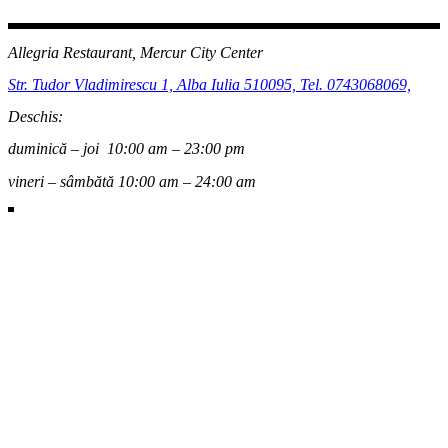
Allegria Restaurant, Mercur City Center
Str. Tudor Vladimirescu 1, Alba Iulia 510095,
Tel. 0743068069,
Deschis:
duminică – joi 10:00 am – 23:00 pm
vineri – sâmbătă 10:00 am – 24:00 am