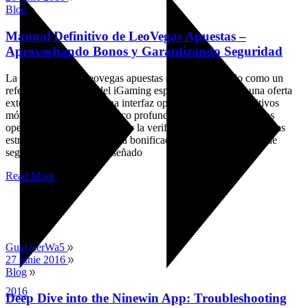
Blog
Manual Definitivo de LeoVegas Apuestas –
Aprovechando Bonos y Garantizando Seguridad
La plataforma de Leovegas apuestas se ha consolidado como un
referente en el sector del iGaming español, combinando una oferta
extensa de juegos con una interfaz optimizada para dispositivos
móviles. Este manual técnico profundiza en todos los aspectos
operativos, desde el registro y la verificación de cuentas hasta las
estrategias matemáticas para bonificaciones y los protocolos de
seguridad avanzados. Diseñado
Read More
GuaUserWa5
27 iunie 2016
Blog
2016
Deep Dive into the Ninewin App: Troubleshooting