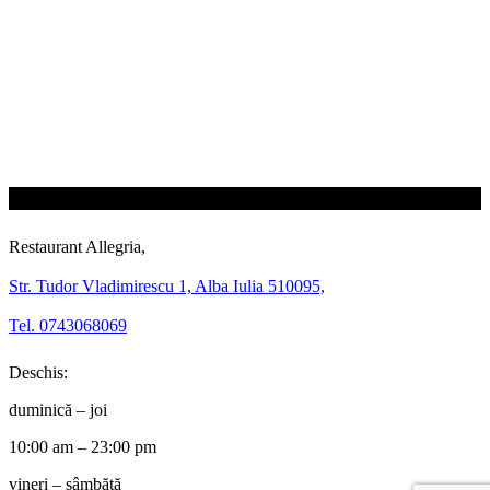
Restaurant Allegria,
Str. Tudor Vladimirescu 1, Alba Iulia 510095,
Tel. 0743068069
Deschis:
duminică – joi
10:00 am – 23:00 pm
vineri – sâmbătă