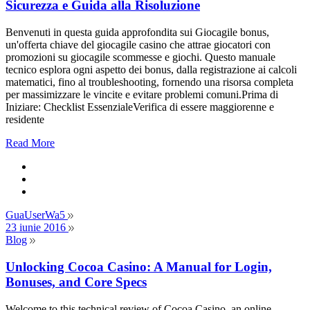
Sicurezza e Guida alla Risoluzione
Benvenuti in questa guida approfondita sui Giocagile bonus,
un'offerta chiave del giocagile casino che attrae giocatori con
promozioni su giocagile scommesse e giochi. Questo manuale
tecnico esplora ogni aspetto dei bonus, dalla registrazione ai calcoli
matematici, fino al troubleshooting, fornendo una risorsa completa
per massimizzare le vincite e evitare problemi comuni.Prima di
Iniziare: Checklist EssenzialeVerifica di essere maggiorenne e
residente
Read More
GuaUserWa5
23 iunie 2016
Blog
Unlocking Cocoa Casino: A Manual for Login,
Bonuses, and Core Specs
Welcome to this technical review of Cocoa Casino, an online