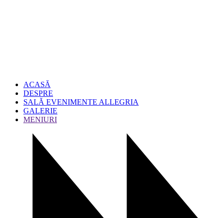
ACASĂ
DESPRE
SALĂ EVENIMENTE ALLEGRIA
GALERIE
MENIURI