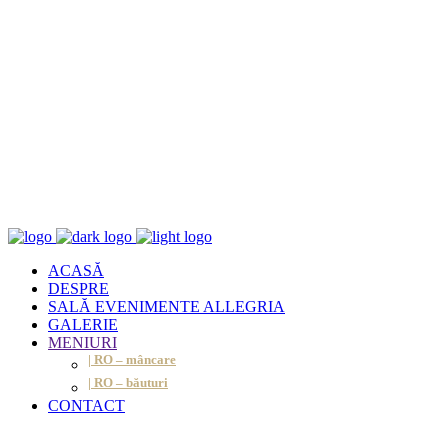
ACASĂ
DESPRE
SALĂ EVENIMENTE ALLEGRIA
GALERIE
MENIURI
| RO – mâncare
| RO – băuturi
CONTACT