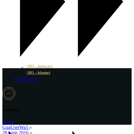
| RO – mâncare
| RO – băuturi
CONTACT
iunie 2016
Home
GuaUserWa5
28 iunie 2016