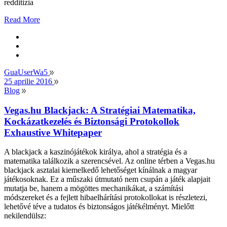
redditizia
Read More
GuaUserWa5
25 aprilie 2016
Blog
Vegas.hu Blackjack: A Stratégiai Matematika,
Kockázatkezelés és Biztonsági Protokollok
Exhaustive Whitepaper
A blackjack a kaszinójátékok királya, ahol a stratégia és a
matematika találkozik a szerencsével. Az online térben a Vegas.hu
blackjack asztalai kiemelkedő lehetőséget kínálnak a magyar
játékosoknak. Ez a műszaki útmutató nem csupán a játék alapjait
mutatja be, hanem a mögöttes mechanikákat, a számítási
módszereket és a fejlett hibaelhárítási protokollokat is részletezi,
lehetővé téve a tudatos és biztonságos játékélményt. Mielőtt
nekilendülsz: