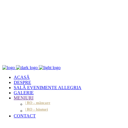
ACASĂ
DESPRE
SALĂ EVENIMENTE ALLEGRIA
GALERIE
MENIURI
| RO – mâncare
| RO – băuturi
CONTACT