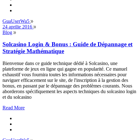
GuaUserWa5
24 aprilie 2016
Blog
Solcasino Login & Bonus : Guide de Dépannage et
Stratégie Mathématique
Bienvenue dans ce guide technique dédié à Solcasino, une
plateforme de jeux en ligne qui gagne en popularité. Ce manuel
exhaustif vous fournira toutes les informations nécessaires pour
naviguer efficacement sur le site, de l'inscription à la gestion des
bonus, en passant par le dépannage des problèmes courants. Nous
aborderons spécifiquement les aspects techniques du solcasino login
et du solcasino
Read More