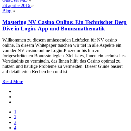
GuaUserWa5
24 aprilie 2016
Blog
Mastering NV Casino Online: Ein Technischer Deep
Dive in Login, App und Bonusmathematik
Willkommen zu diesem umfassenden Leitfaden für NV casino
online. In diesem Whitepaper tauchen wir tief in alle Aspekte ein,
von der NV casino online Login-Prozedur bis hin zu
fortgeschrittenen Bonusstrategien. Ziel ist es, Ihnen ein technisches
Verständnis zu vermitteln, das Ihnen hilft, das Casino optimal zu
nutzen und häufige Probleme zu vermeiden. Dieser Guide basiert
auf detaillierten Recherchen und ist
Read More
1
2
3
4