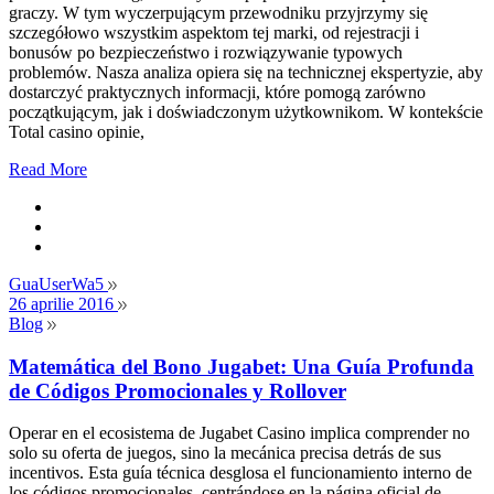
graczy. W tym wyczerpującym przewodniku przyjrzymy się
szczegółowo wszystkim aspektom tej marki, od rejestracji i
bonusów po bezpieczeństwo i rozwiązywanie typowych
problemów. Nasza analiza opiera się na technicznej ekspertyzie, aby
dostarczyć praktycznych informacji, które pomogą zarówno
początkującym, jak i doświadczonym użytkownikom. W kontekście
Total casino opinie,
Read More
GuaUserWa5
26 aprilie 2016
Blog
Matemática del Bono Jugabet: Una Guía Profunda
de Códigos Promocionales y Rollover
Operar en el ecosistema de Jugabet Casino implica comprender no
solo su oferta de juegos, sino la mecánica precisa detrás de sus
incentivos. Esta guía técnica desglosa el funcionamiento interno de
los códigos promocionales, centrándose en la página oficial de