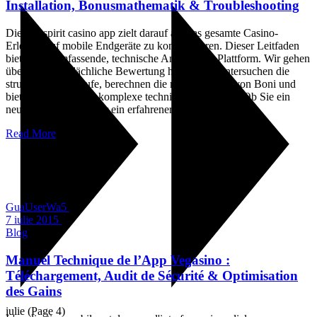
Installation, Bonusmathematik & Troubleshooting
Die Winspirit casino app zielt darauf ab, das gesamte Casino-
Erlebnis auf mobile Endgeräte zu komprimieren. Dieser Leitfaden
bietet eine umfassende, technische Analyse der Plattform. Wir gehen
über eine oberflächliche Bewertung hinaus und untersuchen die
strukturellen Abläufe, berechnen die realen Kosten von Boni und
bieten Lösungen für komplexe technische Probleme. Ob Sie ein
neuer Spieler sind oder ein erfahrener Nutzer, der
Read More
GuaUserWa5
7 iulie 2015
Blog
Manuel Technique de l’App Vegasino :
Téléchargement, Audit de Sécurité & Optimisation
des Gains
iulie
(Page 4)