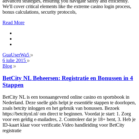
advanced strategies, ensuring you navigate safely and efficiently.
We'll cover critical elements like the extreme casino login process,
bonus calculations, security protocols,
Read More
GuaUserWa5
6 iulie 2015
Blog
BetCity NL Beheersen: Registratie en Bonussen in 4
Stappen
BetCity NL is een toonaangevend online casino en sportsbook in
Nederland. Deze snelle gids helpt je essentiële stappen te doorlopen,
zoals betcity inloggen en het gebruik van bonussen. Bezoek
https://betcitynl.nl/ om direct te beginnen. Voordat je start: 1. Zorg
voor een geldig e-mailadres, 2. Controleer dat je 18+ bent, 3. Heb je
ID-kaart klaar voor verificatie.Video handleiding voor BetCity
registratie