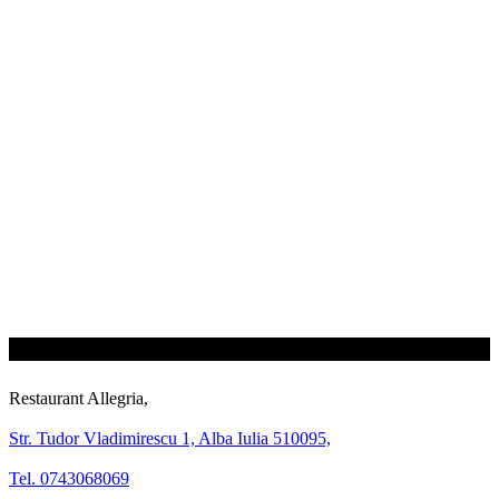
Restaurant Allegria,
Str. Tudor Vladimirescu 1, Alba Iulia 510095,
Tel. 0743068069