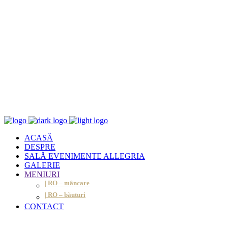
ACASĂ
DESPRE
SALĂ EVENIMENTE ALLEGRIA
GALERIE
MENIURI
| RO – mâncare
| RO – băuturi
CONTACT