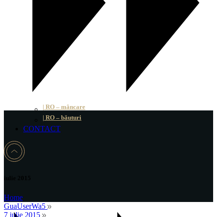
| RO – mâncare
| RO – băuturi
CONTACT
iulie 2015
Home
GuaUserWa5
7 iulie 2015