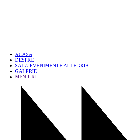
ACASĂ
DESPRE
SALĂ EVENIMENTE ALLEGRIA
GALERIE
MENIURI