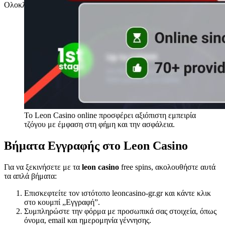
Ολοκληρωμένος Οδηγός για Έλληνες Παίκτες
Το Leon Casino online προσφέρει αξιόπιστη εμπειρία
τζόγου με έμφαση στη φήμη και την ασφάλεια.
Βήματα Εγγραφής στο Leon Casino
Για να ξεκινήσετε με τα
leon casino
free spins, ακολουθήστε αυτά
τα απλά βήματα:
Επισκεφτείτε τον ιστότοπο leoncasino-gr.gr και κάντε κλικ
στο κουμπί „Εγγραφή”.
Συμπληρώστε την φόρμα με προσωπικά σας στοιχεία, όπως
όνομα, email και ημερομηνία γέννησης.