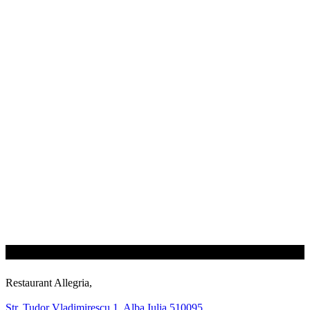
Restaurant Allegria,
Str. Tudor Vladimirescu 1, Alba Iulia 510095,