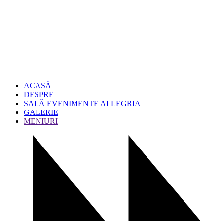
ACASĂ
DESPRE
SALĂ EVENIMENTE ALLEGRIA
GALERIE
MENIURI