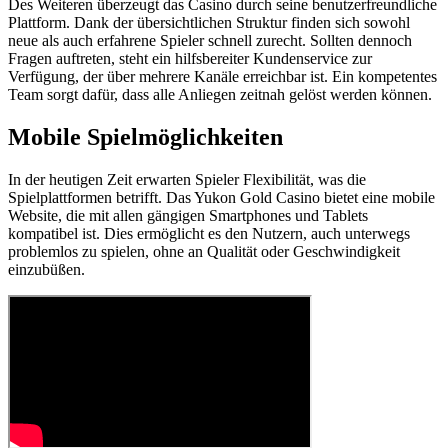
Des Weiteren überzeugt das Casino durch seine benutzerfreundliche
Plattform. Dank der übersichtlichen Struktur finden sich sowohl
neue als auch erfahrene Spieler schnell zurecht. Sollten dennoch
Fragen auftreten, steht ein hilfsbereiter Kundenservice zur
Verfügung, der über mehrere Kanäle erreichbar ist. Ein kompetentes
Team sorgt dafür, dass alle Anliegen zeitnah gelöst werden können.
Mobile Spielmöglichkeiten
In der heutigen Zeit erwarten Spieler Flexibilität, was die
Spielplattformen betrifft. Das Yukon Gold Casino bietet eine mobile
Website, die mit allen gängigen Smartphones und Tablets
kompatibel ist. Dies ermöglicht es den Nutzern, auch unterwegs
problemlos zu spielen, ohne an Qualität oder Geschwindigkeit
einzubüßen.