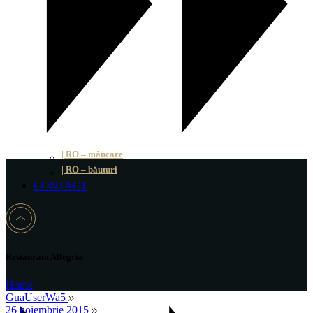
| RO – mâncare
| RO – băuturi
CONTACT
Restaurant Allegria
Home
GuaUserWa5
26 noiembrie 2015