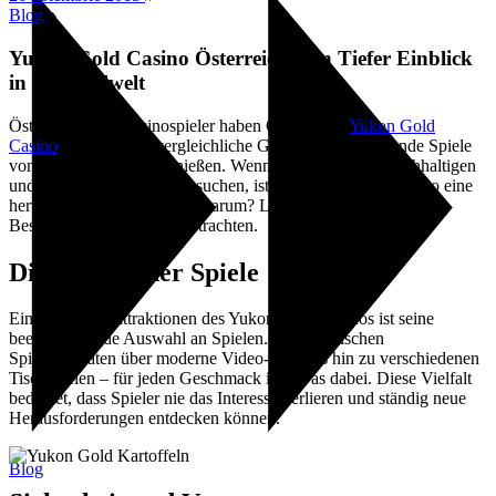
Blog
Yukon Gold Casino Österreich: Ein Tiefer Einblick
in die Spielwelt
Österreichische Casinospieler haben Glück: Das
Yukon Gold
Casino
bietet eine unvergleichliche Gelegenheit, spannende Spiele
von zu Hause aus zu genießen. Wenn Sie nach einem reichhaltigen
und sicheren Spielerlebnis suchen, ist das Yukon Gold Casino eine
hervorragende Wahl. Aber warum? Lassen Sie uns die
Besonderheiten genauer betrachten.
Die Vielfalt der Spiele
Eine der Hauptattraktionen des Yukon Gold Casinos ist seine
beeindruckende Auswahl an Spielen. Von klassischen
Spielautomaten über moderne Video-Slots bis hin zu verschiedenen
Tischspielen – für jeden Geschmack ist etwas dabei. Diese Vielfalt
bedeutet, dass Spieler nie das Interesse verlieren und ständig neue
Herausforderungen entdecken können.
Blog