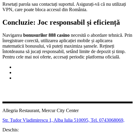
Resetați parola sau contactați suportul. Asigurați-vă că nu utilizați
VPN, care poate bloca accesul din România.
Concluzie: Joc responsabil și eficiență
Navigarea
bonusurilor 888 casino
necesită o abordare tehnică. Prin
înregistrare corectă, utilizarea aplicației mobile și aplicarea
matematicii bonusului, vă puteți maximiza șansele. Rețineți
întotdeauna să jucați responsabil, setând limite de depozit și timp.
Pentru cele mai noi oferte, accesați periodic platforma oficială.
Allegria Restaurant, Mercur City Center
Str. Tudor Vladimirescu 1, Alba Iulia 510095,
Tel. 0743068069,
Deschis: