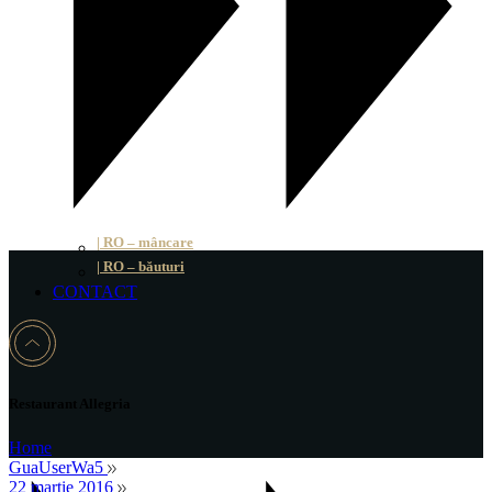
| RO – mâncare
| RO – băuturi
CONTACT
Restaurant Allegria
Home
GuaUserWa5
22 martie 2016