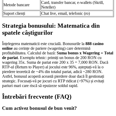
Card, transfer bancar, e-wallets (Skrill,
Metode bancare
Neteller)
Suport clienți
Chat live, email, telefonic (ro)
Strategia bonusului: Matematica din
spatele câștigurilor
Înțelegerea matematicii este crucială. Bonusurile la
888 casino
online
au cerințe de pariere (wagering) care determină
profitabilitatea. Calculul de bază:
Suma bonus x Wagering = Total
de pariat
. Exemplu tehnic: primiți un bonus de 200 RON cu
wagering 35x. Suma de pariat este 200 x 35 = 7,000 RON. Dacă
RTP-ul (Return to Player) al jocului este 96%, așteptați-vă la o
pierdere teoretică de ~4% din totalul pariat, adică ~280 RON.
Astfel, bonusul acoperă această pierdere doar dacă îl gestionați
strategic. Focusați-vă pe jocuri cu RTP ridicat (>97%) și evitați
pariuri mari care riscă să epuizeze soldul rapid.
Întrebări frecvente (FAQ)
Cum activez bonusul de bun venit?