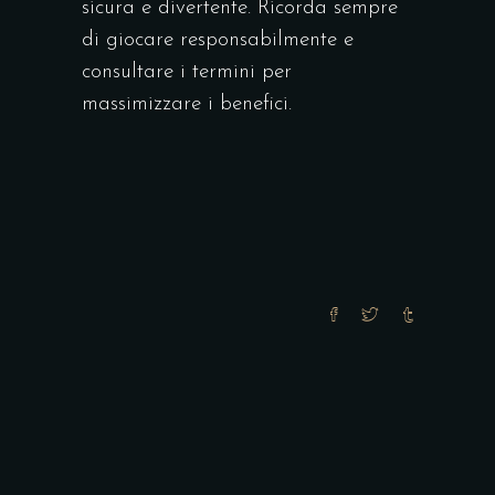
sicura e divertente. Ricorda sempre
di giocare responsabilmente e
consultare i termini per
massimizzare i benefici.