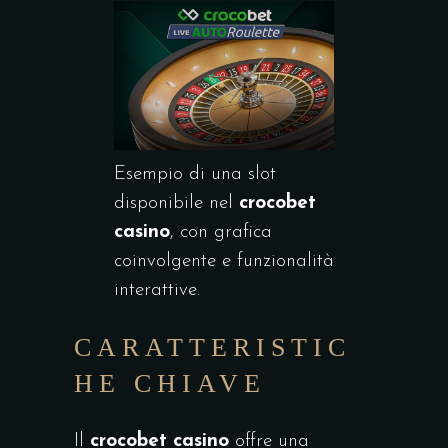
Esempio di una slot
disponibile nel
crocobet
casino
, con grafica
coinvolgente e funzionalità
interattive.
CARATTERISTIC
HE CHIAVE
Il
crocobet casino
offre una