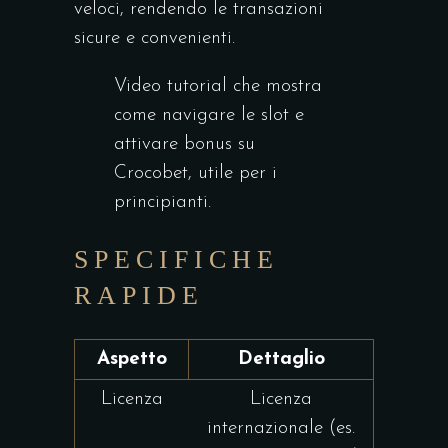
veloci, rendendo le transazioni
sicure e convenienti.
Video tutorial che mostra
come navigare le slot e
attivare bonus su
Crocobet, utile per i
principianti.
SPECIFICHE
RAPIDE
Aspetto
Dettaglio
Licenza
Licenza
internazionale (es.