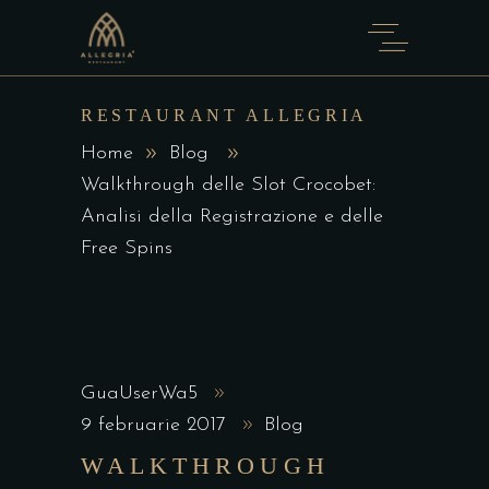
RESTAURANT ALLEGRIA
Home
Blog
Walkthrough delle Slot Crocobet:
Analisi della Registrazione e delle
Free Spins
GuaUserWa5
9 februarie 2017
Blog
WALKTHROUGH