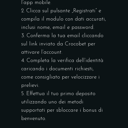
l’app mobile.
Clicca sul pulsante „Registrati” e
compila il modulo con dati accurati,
inclusi nome, email e password.
Conferma la tua email cliccando
sul link inviato da Crocobet per
attivare l’account.
Completa la verifica dell’identità
caricando i documenti richiesti,
come consigliato per velocizzare i
prelievi.
Effettua il tuo primo deposito
utilizzando uno dei metodi
supportati per sbloccare i bonus di
benvenuto.