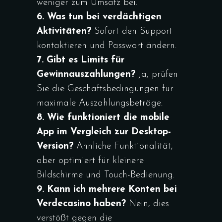
weniger zum Umsatz bei.
6. Was tun bei verdächtigen
Aktivitäten?
Sofort den Support
kontaktieren und Passwort ändern.
7. Gibt es Limits für
Gewinnauszahlungen?
Ja, prüfen
Sie die Geschäftsbedingungen für
maximale Auszahlungsbeträge.
8. Wie funktioniert die mobile
App im Vergleich zur Desktop-
Version?
Ähnliche Funktionalität,
aber optimiert für kleinere
Bildschirme und Touch-Bedienung.
9. Kann ich mehrere Konten bei
Verdecasino haben?
Nein, dies
verstößt gegen die