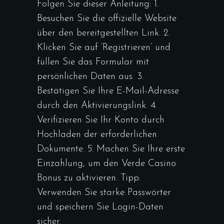
Folgen Sie dieser Anleitung: 1.
Besuchen Sie die offizielle Website
über den bereitgestellten Link. 2.
Klicken Sie auf ‘Registrieren’ und
füllen Sie das Formular mit
persönlichen Daten aus. 3.
Bestätigen Sie Ihre E-Mail-Adresse
durch den Aktivierungslink. 4.
Verifizieren Sie Ihr Konto durch
Hochladen der erforderlichen
Dokumente. 5. Machen Sie Ihre erste
Einzahlung, um den Verde Casino
Bonus zu aktivieren. Tipp:
Verwenden Sie starke Passwörter
und speichern Sie Login-Daten
sicher.