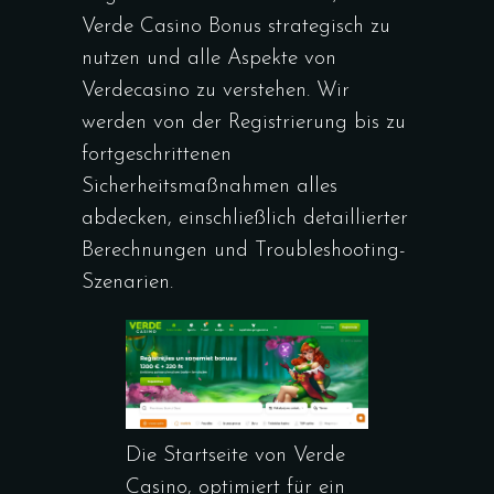
Verde Casino Bonus strategisch zu
nutzen und alle Aspekte von
Verdecasino zu verstehen. Wir
werden von der Registrierung bis zu
fortgeschrittenen
Sicherheitsmaßnahmen alles
abdecken, einschließlich detaillierter
Berechnungen und Troubleshooting-
Szenarien.
Die Startseite von Verde
Casino, optimiert für ein