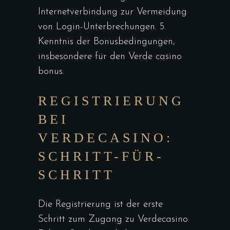
Internetverbindung zur Vermeidung
von Login-Unterbrechungen. 5.
Kenntnis der Bonusbedingungen,
insbesondere für den Verde casino
bonus.
REGISTRIERUNG
BEI
VERDECASINO:
SCHRITT-FÜR-
SCHRITT
Die Registrierung ist der erste
Schritt zum Zugang zu Verdecasino.