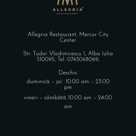
Allegria Restaurant, Mercur City
Center
Str. Tudor Vladimirescu 1, Alba Iulia
510095,
Tel. 0743068069,
Deschis:
duminică – joi 10:00 am – 23:00
pm
vineri – sâmbătă 10:00 am – 24:00
am