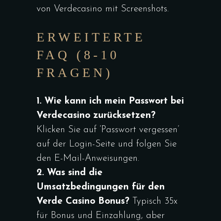
von Verdecasino mit Screenshots.
ERWEITERTE
FAQ (8-10
FRAGEN)
1. Wie kann ich mein Passwort bei
Verdecasino zurücksetzen?
Klicken Sie auf ‘Passwort vergessen’
auf der Login-Seite und folgen Sie
den E-Mail-Anweisungen.
2. Was sind die
Umsatzbedingungen für den
Verde Casino Bonus?
Typisch 35x
für Bonus und Einzahlung, aber