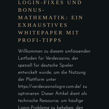
LOGIN-FIXES UND
BONUS-
MATHEMATIK: EIN
EXHAUSTIVES
WHITEPAPER MIT
PROFI-TIPPS
Willkommen zu diesem umfassenden
Leitfaden für Verdecasino, der
speziell für deutsche Spieler
entwickelt wurde, um die Nutzung
der Plattform unter
https://verdecasinologin.com.de/
zu
optimieren. Dieser Artikel dient als
technische Ressource, um häufige
Login-Probleme zu beheben, den