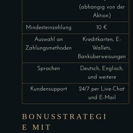
(abhängig von der
Aktion)
Mindesteinzahlung
10 €
Auswahl an
Kreditkarten, E-
Zahlungsmethoden
Wallets,
Banküberweisungen
Sprachen
Deutsch, Englisch,
und weitere
Kundensupport
24/7 per Live-Chat
und E-Mail
BONUSSTRATEGI
E MIT