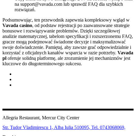
na support@vavada.com lub sprawdź FAQ dla szybkich
rozwiązań.
Podsumowując, ten przewodnik zapewnia kompleksowy wgląd w
Vavada casino
, od podstaw rejestracji po zaawansowane strategie
bonusowe i rozwiązywanie problemów. Dzięki szczegółowej
analizie matematycznej, tabelom specyfikacji i rozszerzonemu FAQ,
gracze mogą podejmować świadome decyzje i maksymalizować
swoje doświadczenie. Pamiętaj, aby zawsze grać odpowiedzialnie i
korzystać z oficjalnych kanałów wsparcia w razie potrzeby.
Vavada
pl
oferuje solidną platformę, ale zrozumienie jej mechanizmów jest
kluczowe do długoterminowego sukcesu.
Allegria Restaurant, Mercur City Center
Str. Tudor Vladimirescu 1, Alba Iulia 510095,
Tel. 0743068069,