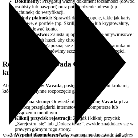
Dokumenty:
Przygotuj ważny dokument tożsamości (dowód
osobisty lub paszport) oraz potwierdzenie adresu (np.
rachunek) do weryfikacji.
Metody płatności:
Sprawdź dostępne opcje, takie jak karty
bankowe, e-portfele (np. Skrill, Neteller) lub kryptowaluty,
aby doładować konto.
Bezpieczeństwo:
Zainstaluj oprogramowanie antywirusowe i
używaj silnych haseł, aby chronić swoje dane.
Ograniczenia:
Zapoznaj się z limitami wypłat i warunkami
bonusów, które omówimy szczegółowo w dalszej części.
Rejestracja w Vavada Casino: Proces
krok po kroku
Aby założyć konto w
Vavada
, postępuj zgodnie z tymi krokami,
które zapewnią płynne rozpoczęcie gry:
Wejdź na stronę:
Odwiedź oficjalną stronę
Vavada pl
za
pomocą przeglądarki internetowej na komputerze lub
urządzeniu mobilnym.
Kliknij przycisk rejestracji:
Znajdź i kliknij przycisk
„Zarejestruj się” lub „Dołącz teraz”, zwykle znajdujący się w
prawym górnym rogu strony.
Wypełnij formularz:
Podaj wymagane dane, takie jak adres
Vavada Casino Techniczny Podręcznik: Matematyka Bonusów,