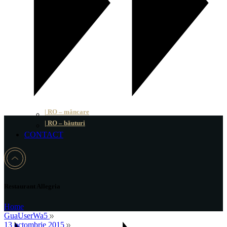
| RO – mâncare
| RO – băuturi
CONTACT
Restaurant Allegria
Home
GuaUserWa5
13 octombrie 2015