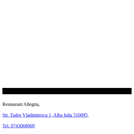
Restaurant Allegria,
Str. Tudor Vladimirescu 1, Alba Iulia 510095,
Tel. 0743068069