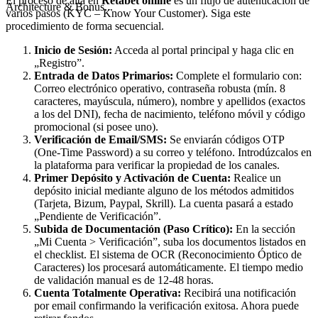
El proceso de alta en
Retabet online
es un flujo de autenticación de
Architecture & Bonus...
varios pasos (KYC – Know Your Customer). Siga este
procedimiento de forma secuencial.
Inicio de Sesión:
Acceda al portal principal y haga clic en
„Registro”.
Entrada de Datos Primarios:
Complete el formulario con:
Correo electrónico operativo, contraseña robusta (mín. 8
caracteres, mayúscula, número), nombre y apellidos (exactos
a los del DNI), fecha de nacimiento, teléfono móvil y código
promocional (si posee uno).
Verificación de Email/SMS:
Se enviarán códigos OTP
(One-Time Password) a su correo y teléfono. Introdúzcalos en
la plataforma para verificar la propiedad de los canales.
Primer Depósito y Activación de Cuenta:
Realice un
depósito inicial mediante alguno de los métodos admitidos
(Tarjeta, Bizum, Paypal, Skrill). La cuenta pasará a estado
„Pendiente de Verificación”.
Subida de Documentación (Paso Crítico):
En la sección
„Mi Cuenta > Verificación”, suba los documentos listados en
el checklist. El sistema de OCR (Reconocimiento Óptico de
Caracteres) los procesará automáticamente. El tiempo medio
de validación manual es de 12-48 horas.
Cuenta Totalmente Operativa:
Recibirá una notificación
por email confirmando la verificación exitosa. Ahora puede