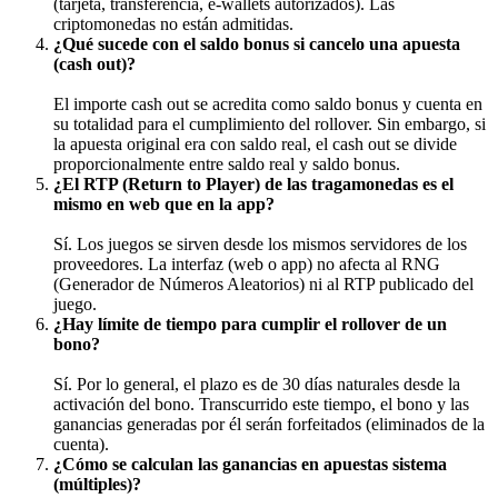
(tarjeta, transferencia, e-wallets autorizados). Las
criptomonedas no están admitidas.
¿Qué sucede con el saldo bonus si cancelo una apuesta
(cash out)?
El importe cash out se acredita como saldo bonus y cuenta en
su totalidad para el cumplimiento del rollover. Sin embargo, si
la apuesta original era con saldo real, el cash out se divide
proporcionalmente entre saldo real y saldo bonus.
¿El RTP (Return to Player) de las tragamonedas es el
mismo en web que en la app?
Sí. Los juegos se sirven desde los mismos servidores de los
proveedores. La interfaz (web o app) no afecta al RNG
(Generador de Números Aleatorios) ni al RTP publicado del
juego.
¿Hay límite de tiempo para cumplir el rollover de un
bono?
Sí. Por lo general, el plazo es de 30 días naturales desde la
activación del bono. Transcurrido este tiempo, el bono y las
ganancias generadas por él serán forfeitados (eliminados de la
cuenta).
¿Cómo se calculan las ganancias en apuestas sistema
(múltiples)?