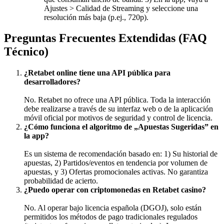
Ajustes > Calidad de Streaming y seleccione una
resolución más baja (p.ej., 720p).
Preguntas Frecuentes Extendidas (FAQ
Técnico)
¿Retabet online tiene una API pública para
desarrolladores?
No. Retabet no ofrece una API pública. Toda la interacción
debe realizarse a través de su interfaz web o de la aplicación
móvil oficial por motivos de seguridad y control de licencia.
¿Cómo funciona el algoritmo de „Apuestas Sugeridas” en
la app?
Es un sistema de recomendación basado en: 1) Su historial de
apuestas, 2) Partidos/eventos en tendencia por volumen de
apuestas, y 3) Ofertas promocionales activas. No garantiza
probabilidad de acierto.
¿Puedo operar con criptomonedas en Retabet casino?
No. Al operar bajo licencia española (DGOJ), solo están
permitidos los métodos de pago tradicionales regulados