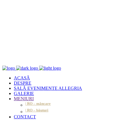
ACASĂ
DESPRE
SALĂ EVENIMENTE ALLEGRIA
GALERIE
MENIURI
| RO – mâncare
| RO – băuturi
CONTACT