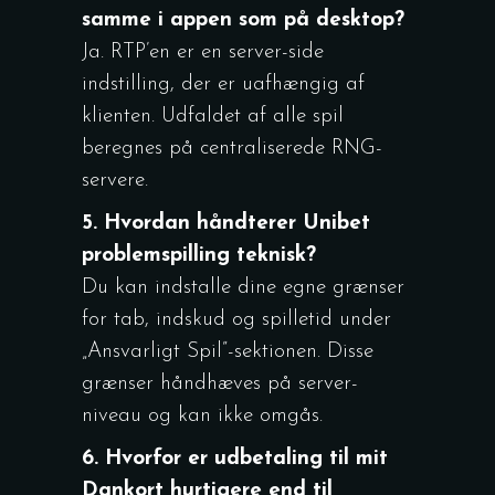
samme i appen som på desktop?
Ja. RTP’en er en server-side
indstilling, der er uafhængig af
klienten. Udfaldet af alle spil
beregnes på centraliserede RNG-
servere.
5. Hvordan håndterer Unibet
problemspilling teknisk?
Du kan indstalle dine egne grænser
for tab, indskud og spilletid under
„Ansvarligt Spil”-sektionen. Disse
grænser håndhæves på server-
niveau og kan ikke omgås.
6. Hvorfor er udbetaling til mit
Dankort hurtigere end til