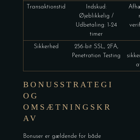
Transaktionstid
Indskud:
Afhæ
Øjeblikkelig /
Udbetaling: 1-24
veri
timer
Sikkerhed
256-bit SSL, 2FA,
Penetration Testing
sikke
a
BONUSSTRATEGI
OG
OMSÆTNINGSKR
AV
Bonuser er gældende for både