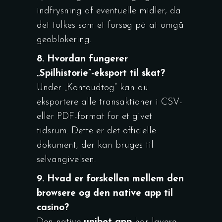
indfrysning af eventuelle midler, da
det tolkes som et forsøg på at omgå
geoblokering.
8. Hvordan fungerer
„Spilhistorie”-eksport til skat?
Under „Kontoudtog” kan du
eksportere alle transaktioner i CSV-
eller PDF-format for et givet
tidsrum. Dette er det officielle
dokument, der kan bruges til
selvangivelsen.
9. Hvad er forskellen mellem den
browsere og den native app til
casino?