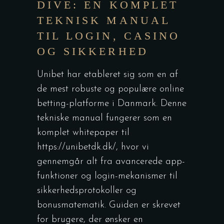
DIVE: EN KOMPLET
TEKNISK MANUAL
TIL LOGIN, CASINO
OG SIKKERHED
Unibet har etableret sig som en af
de mest robuste og populære online
betting-platforme i Danmark. Denne
tekniske manual fungerer som en
komplet whitepaper til
https://unibetdk.dk/
, hvor vi
gennemgår alt fra avancerede app-
funktioner og login-mekanismer til
sikkerhedsprotokoller og
bonusmatematik. Guiden er skrevet
for brugere, der ønsker en