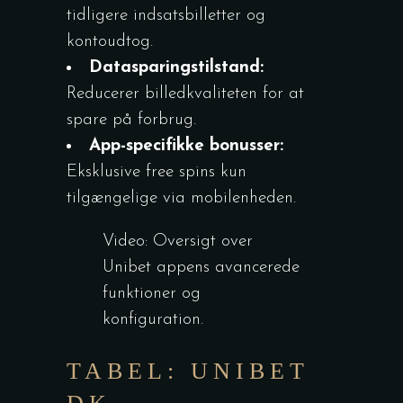
tidligere indsatsbilletter og
kontoudtog.
Datasparingstilstand:
Reducerer billedkvaliteten for at
spare på forbrug.
App-specifikke bonusser:
Eksklusive free spins kun
tilgængelige via mobilenheden.
Video: Oversigt over
Unibet appens avancerede
funktioner og
konfiguration.
TABEL: UNIBET