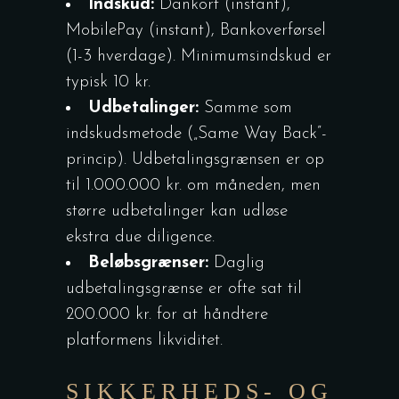
Indskud:
Dankort (instant),
MobilePay (instant), Bankoverførsel
(1-3 hverdage). Minimumsindskud er
typisk 10 kr.
Udbetalinger:
Samme som
indskudsmetode („Same Way Back”-
princip). Udbetalingsgrænsen er op
til 1.000.000 kr. om måneden, men
større udbetalinger kan udløse
ekstra due diligence.
Beløbsgrænser:
Daglig
udbetalingsgrænse er ofte sat til
200.000 kr. for at håndtere
platformens likviditet.
SIKKERHEDS- OG