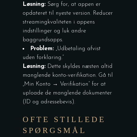
Løsning:
Sørg for, at appen er
opdateret til nyeste version. Reducer
streamingkvaliteten i appens
indstillinger og luk andre
baggrundsapps.
Problem:
„Udbetaling afvist
uden forklaring.”
Løsning:
Dette skyldes næsten altid
manglende konto-verifikation. Gå til
„Min Konto → Verifikation” for at
uploade de manglende dokumenter
(ID og adressebevis).
OFTE STILLEDE
SPØRGSMÅL