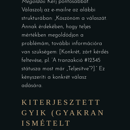
Megoldás:
Kérj pontosabbat.
Válaszolj az e-mailre az alábbi
strukturában: „Köszönöm a válaszát.
Annak érdekében, hogy teljes
mértékben megoldódjon a
problémám, további információra
van szükségem: [Konkrét, zárt kérdés
feltevése, pl. ‘A tranzakció #12345
státusza most már „Teljesítve”?].” Ez
kényszeríti a konkrét válasz
adására.
KITERJESZTETT
GYIK (GYAKRAN
ISMÉTELT