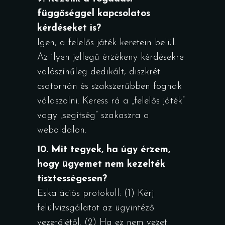
függőséggel kapcsolatos
kérdéseket is?
Igen, a felelős játék keretein belül.
Az ilyen jellegű érzékeny kérdésekre
valószínűleg dedikált, diszkrét
csatornán és szakszerűbben fognak
válaszolni. Keress rá a „felelős játék”
vagy „segítség” szakaszra a
weboldalon.
10. Mit tegyek, ha úgy érzem,
hogy ügyemet nem kezelték
tisztességesen?
Eskalációs protokoll: (1) Kérj
felülvizsgálatot az ügyintéző
vezetőjétől. (2) Ha ez nem vezet