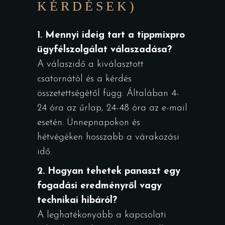
KÉRDÉSEK)
1. Mennyi ideig tart a
tippmixpro
ügyfélszolgálat
válaszadása?
A válaszidő a kiválasztott
csatornától és a kérdés
összetettségétől függ. Általában 4-
24 óra az űrlap, 24-48 óra az e-mail
esetén. Ünnepnapokon és
hétvégéken hosszabb a várakozási
idő.
2. Hogyan tehetek panaszt egy
fogadási eredményről vagy
technikai hibáról?
A leghatékonyabb a kapcsolati