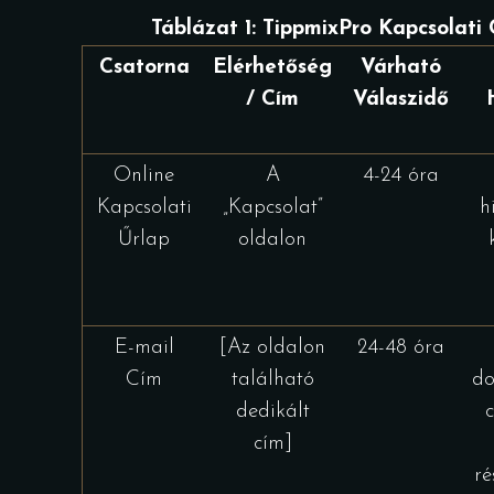
Táblázat 1: TippmixPro Kapcsolati 
Csatorna
Elérhetőség
Várható
/ Cím
Válaszidő
Online
A
4-24 óra
Kapcsolati
„Kapcsolat”
h
Űrlap
oldalon
E-mail
[Az oldalon
24-48 óra
Cím
található
d
dedikált
c
cím]
ré