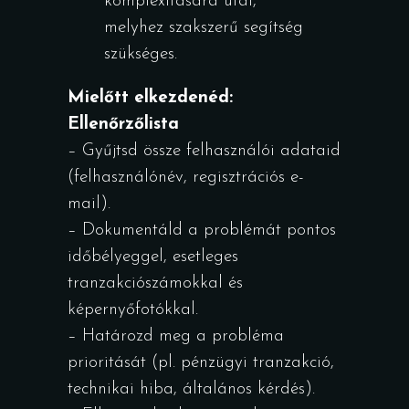
komplexitására utal,
melyhez szakszerű segítség
szükséges.
Mielőtt elkezdenéd:
Ellenőrzőlista
– Gyűjtsd össze felhasználói adataid
(felhasználónév, regisztrációs e-
mail).
– Dokumentáld a problémát pontos
időbélyeggel, esetleges
tranzakciószámokkal és
képernyőfotókkal.
– Határozd meg a probléma
prioritását (pl. pénzügyi tranzakció,
technikai hiba, általános kérdés).