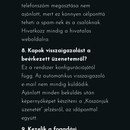
telefonszám megosztása nem
ajánlott, mert ez könnyen célponttá
teheti a spam-nek és a csalóknak.
Hivatkozz mindig a hivatalos
weboldalra.
8. Kapok visszaigazolást a
beérkezett üzenetemről?
Ez a rendszer konfigurációjától
függ. Az automatikus visszaigazoló
e-mail nem mindig küldődik.
Ajánlott minden beküldés után
képernyőképet készíteni a „Köszönjük
üzenetét” jelzésről, az időponttal
együtt.
9. Kezelik a fogadási