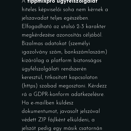
A
tippmixpro ügyfélszolgálat
hiteles képviselői soha nem kérnek a
jelszavadat teljes egészében.
Elfogadható az utolsó 2-3 karakter
megkérdezése azonosítás céljából.
Bizalmas adatokat (személyi
igazolvány szám, bankszámlaszám)
kizárólag a platform biztonságos
ügyfélszolgálati rendszerén
keresztül, titkosított kapcsolaton
(https) szabad megosztani. Kérdezz
rá a GDPR-konform adatkezelésre.
Ha e-mailben küldesz
dokumentumot, javasolt jelszóval
védett ZIP fájlként elküldeni, a
jelszót pedig egy másik csatornán