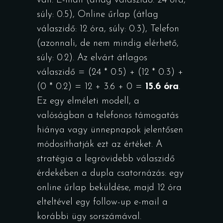
van: E-mail (átlag válaszidő: 24 óra,
súly: 0.5), Online űrlap (átlag
válaszidő: 12 óra, súly: 0.3), Telefon
(azonnali, de nem mindig elérhető,
súly: 0.2). Az elvárt átlagos
válaszidő = (24 * 0.5) + (12 * 0.3) +
(0 * 0.2) = 12 + 3.6 + 0 =
15.6 óra
.
Ez egy elméleti modell, a
valóságban a telefonos támogatás
hiánya vagy ünnepnapok jelentősen
módosíthatják ezt az értéket. A
stratégia a legrövidebb válaszidő
érdekében a dupla csatornázás: egy
online űrlap beküldése, majd 12 óra
elteltével egy follow-up e-mail a
korábbi ügy sorszámával.