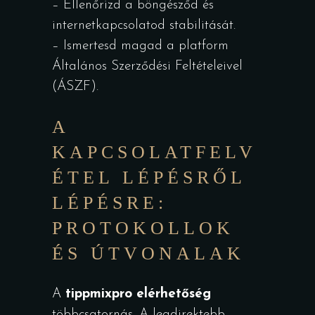
– Ellenőrizd a böngésződ és
internetkapcsolatod stabilitását.
– Ismertesd magad a platform
Általános Szerződési Feltételeivel
(ÁSZF).
A
KAPCSOLATFELV
ÉTEL LÉPÉSRŐL
LÉPÉSRE:
PROTOKOLLOK
ÉS ÚTVONALAK
A
tippmixpro elérhetőség
többcsatornás. A legdirektebb