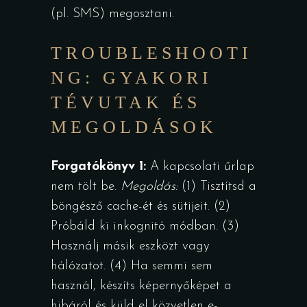
(pl. SMS) megosztani.
TROUBLESHOOTI
NG: GYAKORI
TÉVUTAK ÉS
MEGOLDÁSOK
Forgatókönyv 1:
A kapcsolati űrlap
nem tölt be.
Megoldás:
(1) Tisztítsd a
böngésző cache-ét és sütijeit. (2)
Próbáld ki inkognitó módban. (3)
Használj másik eszközt vagy
hálózatot. (4) Ha semmi sem
használ, készíts képernyőképet a
hibáról és küld el közvetlen e-