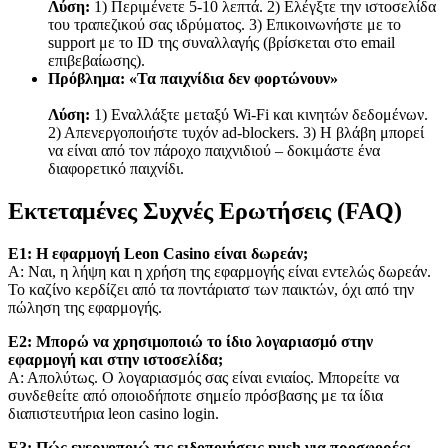
Λύση:
1) Περιμένετε 5-10 λεπτά. 2) Ελέγξτε την ιστοσελίδα
του τραπεζικού σας ιδρύματος. 3) Επικοινωνήστε με το
support με το ID της συναλλαγής (βρίσκεται στο email
επιβεβαίωσης).
Πρόβλημα: «Τα παιχνίδια δεν φορτώνουν»
Λύση:
1) Εναλλάξτε μεταξύ Wi-Fi και κινητών δεδομένων.
2) Απενεργοποιήστε τυχόν ad-blockers. 3) Η βλάβη μπορεί
να είναι από τον πάροχο παιχνιδιού – δοκιμάστε ένα
διαφορετικό παιχνίδι.
Εκτεταμένες Συχνές Ερωτήσεις (FAQ)
Ε1: Η εφαρμογή Leon Casino είναι δωρεάν;
Α: Ναι, η λήψη και η χρήση της εφαρμογής είναι εντελώς δωρεάν.
Το καζίνο κερδίζει από τα ποντάριατσ των παικτών, όχι από την
πώληση της εφαρμογής.
Ε2: Μπορώ να χρησιμοποιώ το ίδιο λογαριασμό στην
εφαρμογή και στην ιστοσελίδα;
Α: Απολύτως. Ο λογαριασμός σας είναι ενιαίος. Μπορείτε να
συνδεθείτε από οποιοδήποτε σημείο πρόσβασης με τα ίδια
διαπιστευτήρια leon casino login.
Ε3: Πώς ενεργοποιώ τις ειδοποιήσεις push για προσφορές;