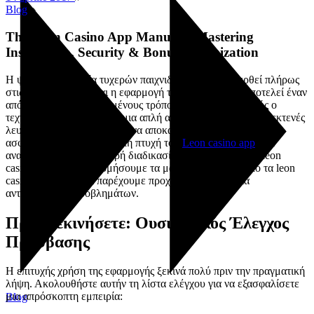
Blog
The Leon Casino App Manual – Mastering
Installation, Security & Bonus Optimization
Η ψηφιακή εμπειρία τυχερών παιχνιδιών έχει μεταφερθεί πλήρως
στις συσκευές μας, και η εφαρμογή του Leon Casino αποτελεί έναν
από τους πιο ολοκληρωμένους τρόπους πρόσβασης. Αυτός ο
τεχνικός οδηγός δεν είναι μια απλή ανασκόπηση. Είναι ένα εκτενές
λευκό χαρτί που αποσκοπεί να αποκαλύψει κάθε λειτουργική,
ασφαλιστική και στρατηγική πτυχή του
Leon casino app
. Θα
αναλύσουμε τη λεπτομερή διαδικασία εγκατάστασης και leon
casino login, θα αποδομήσουμε τα μαθηματικά πίσω από τα leon
casino bonus και θα παρέχουμε προχωρημένα σενάρια
αντιμετώπισης προβλημάτων.
Πριν Ξεκινήσετε: Ουσιαστικός Έλεγχος
Πρόσβασης
Η επιτυχής χρήση της εφαρμογής ξεκινά πολύ πριν την πραγματική
λήψη. Ακολουθήστε αυτήν τη λίστα ελέγχου για να εξασφαλίσετε
μια απρόσκοπτη εμπειρία:
Blog