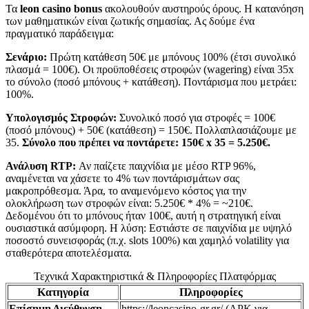
Τα
leon casino bonus
ακολουθούν αυστηρούς όρους. Η κατανόηση
των μαθηματικών είναι ζωτικής σημασίας. Ας δούμε ένα
πραγματικό παράδειγμα:
Σενάριο:
Πρώτη κατάθεση 50€ με μπόνους 100% (έτσι συνολικό
πλασμά = 100€). Οι προϋποθέσεις στροφών (wagering) είναι 35x
το σύνολο (ποσό μπόνους + κατάθεση). Ποντάρισμα που μετράει:
100%.
Υπολογισμός Στροφών:
Συνολικό ποσό για στροφές = 100€
(ποσό μπόνους) + 50€ (κατάθεση) = 150€. Πολλαπλασιάζουμε με
35.
Σύνολο που πρέπει να ποντάρετε: 150€ x 35 = 5.250€.
Ανάλυση RTP:
Αν παίζετε παιχνίδια με μέσο RTP 96%,
αναμένεται να χάσετε το 4% των ποντάρισμάτων σας
μακροπρόθεσμα. Άρα, το αναμενόμενο κόστος για την
ολοκλήρωση των στροφών είναι: 5.250€ * 4% = ~210€.
Δεδομένου ότι το μπόνους ήταν 100€, αυτή η στρατηγική είναι
ουσιαστικά ασύμφορη. Η λύση: Εστιάστε σε παιχνίδια με υψηλό
ποσοστό συνεισφοράς (π.χ. slots 100%) και χαμηλό volatility για
σταθερότερα αποτελέσματα.
Τεχνικά Χαρακτηριστικά & Πληροφορίες Πλατφόρμας
Κατηγορία
Πληροφορίες
Επίσημη Διεύθυνση
https://leoncasino-gr.gr/ (APK για