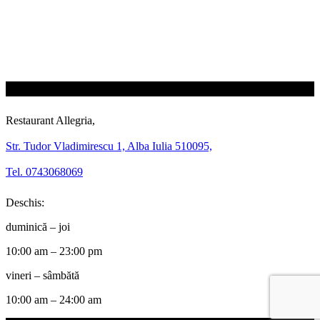
Restaurant Allegria,
Str. Tudor Vladimirescu 1, Alba Iulia 510095,
Tel. 0743068069
Deschis:
duminică – joi
10:00 am – 23:00 pm
vineri – sâmbătă
10:00 am – 24:00 am