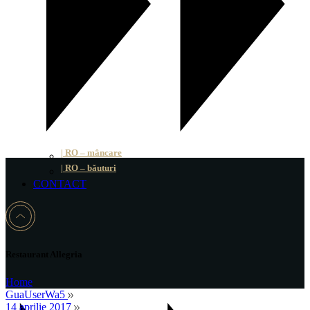
| RO – mâncare
| RO – băuturi
CONTACT
Restaurant Allegria
Home
GuaUserWa5
14 aprilie 2017