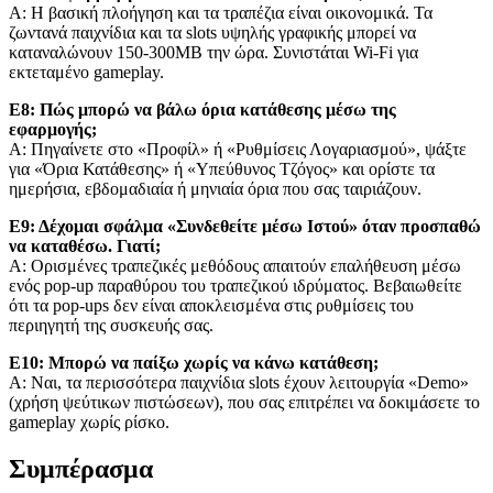
Α: Η βασική πλοήγηση και τα τραπέζια είναι οικονομικά. Τα
ζωντανά παιχνίδια και τα slots υψηλής γραφικής μπορεί να
καταναλώνουν 150-300MB την ώρα. Συνιστάται Wi-Fi για
εκτεταμένο gameplay.
Ε8: Πώς μπορώ να βάλω όρια κατάθεσης μέσω της
εφαρμογής;
Α: Πηγαίνετε στο «Προφίλ» ή «Ρυθμίσεις Λογαριασμού», ψάξτε
για «Όρια Κατάθεσης» ή «Υπεύθυνος Τζόγος» και ορίστε τα
ημερήσια, εβδομαδιαία ή μηνιαία όρια που σας ταιριάζουν.
Ε9: Δέχομαι σφάλμα «Συνδεθείτε μέσω Ιστού» όταν προσπαθώ
να καταθέσω. Γιατί;
Α: Ορισμένες τραπεζικές μεθόδους απαιτούν επαλήθευση μέσω
ενός pop-up παραθύρου του τραπεζικού ιδρύματος. Βεβαιωθείτε
ότι τα pop-ups δεν είναι αποκλεισμένα στις ρυθμίσεις του
περιηγητή της συσκευής σας.
Ε10: Μπορώ να παίξω χωρίς να κάνω κατάθεση;
Α: Ναι, τα περισσότερα παιχνίδια slots έχουν λειτουργία «Demo»
(χρήση ψεύτικων πιστώσεων), που σας επιτρέπει να δοκιμάσετε το
gameplay χωρίς ρίσκο.
Συμπέρασμα