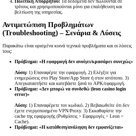
Πολιτική Απορρήτου:
Τα δεδομένα δεν πωλούνται σε
τρίτους και χρησιμοποιούνται μόνο για επαλήθευση και
βελτίωση της υπηρεσίας.
Αντιμετώπιση Προβλημάτων
(Troubleshooting) – Σενάρια & Λύσεις
Παρακάτω είναι ορισμένα κοινά τεχνικά προβλήματα και οι λύσεις
τους:
Πρόβλημα: «Η εφαρμογή δεν ανοίγει/κρασάρει συνεχώς»
Λύση:
1) Επαναφέρτε την εφαρμογή. 2) Ελέγξτε για
ενημερώσεις στο Play Store/App Store ή στον ιστότοπο. 3)
Απεγκαταστήστε και κατεβάστε ξανά το APK/εφαρμογή.
Πρόβλημα: «Δεν μπορώ να συνδεθώ (leon casino login
error)»
Λύση:
1) Επαναφέρετε τον κωδικό. 2) Βεβαιωθείτε ότι δεν
έχετε ενεργοποιημένο VPN/Proxy. 3) Εκκαθαρίστε την
cache της εφαρμογής (Ρυθμίσεις > Εφαρμογές > Leon >
Cache).
Πρόβλημα: «Η κατάθεση/ανάληψη δεν εμφανίζεται»