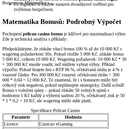
Bonusovou Matematiku –...
Po registraci si můžete nastavit dvoufázové ověření pro
zvýšenou bezpečnost.
Matematika Bonusů: Podrobný Výpočet
Pochopení
pelican casino bonus
je klíčové pro maximalizaci výher.
Zde je technická analýza s příklady:
Předpokládejme, že získáte vítací bonus 100 % až do 10 000 Kč s
wagering požadavkem 30x. Pokud vložíte 5 000 Kč, získáte bonus
5 000 Kč, celkem 10 000 Kč. Wagering požadavek: 10 000 Kč * 30
= 300 000 Kč musíte vsadit, než můžete vybrat výhry. Příklad
výpočtu: Pokud hrajete hru s RTP 96 %, očekávaná ztráta je 4 % z
vsazené částky. Pro 300 000 Kč vsazení: očekávaná ztráta = 300
000 * 0,04 = 12 000 Kč. To znamená, že i s bonusem může být
celkový zisk negativní, pokud neplánujete strategicky. Další scénář:
Bonus s volnými spiny – pokud získáte 50 volných spinů s
hodnotou 1 Kč každý a výherní sazbou 20 %, očekávaný zisk je 50
* 1 * 0,2 = 10 Kč, ale wagering může stále platit.
Specifikace Pelican Casino
Parametr
Hodnota
Licence
Curacao eGaming