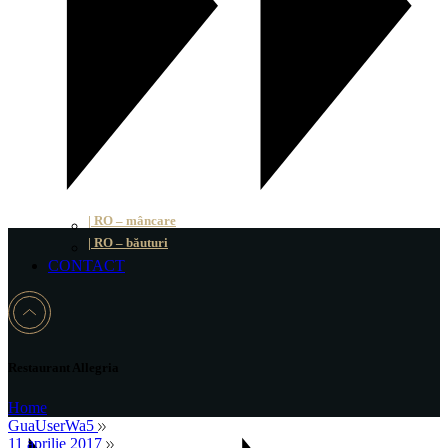
| RO – mâncare
| RO – băuturi
CONTACT
Restaurant Allegria
Home
GuaUserWa5
11 aprilie 2017