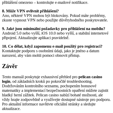
přihlášení omezeno – kontrolujte e-mailové notifikace.
8. Může VPN ovlivnit přihlášení?
Ano, některé VPN mohou být blokovány. Pokud máte problémy,
zkuste vypnout VPN nebo použijte důvěryhodného poskytovatele.
9. Jaké jsou minimální požadavky pro přihlášení na mobilu?
Android 5.0 nebo vyšší, iOS 10.0 nebo vyšší, a stabilní internetové
připojení. Aktualizujte aplikaci pravidelně.
10. Co dělat, když zapomenu e-mail použitý pro registraci?
Kontaktujte podporu s osobními údaji, jako je jméno a datum
narození, aby vám mohli pomoci obnovit přístup.
Závěr
Tento manuál poskytuje exhausivní přehled pro
pelican casino
login
, od základních kroků po pokročilé troubleshooting.
Dodržováním kontrolního seznamu, pochopením bonusové
matematiky a implementací bezpečnostních opatření můžete zajistit
hladký herní zážitek. Pelican casino nabízí bohaté možnosti, ale
vždy hrajte zodpovědně a využívejte dostupné nástroje pro podporu.
Pro aktuální informace navštivte oficiální stránky a sledujte
aktualizace.