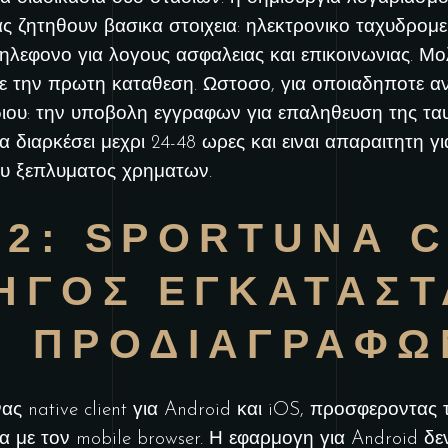
ς ζητηθουν βασικα στοιχεια: ηλεκτρονικο ταχυδρομει
τηλεφονο για λογους ασφαλειας και επικοινωνιας. Μο
τε την πρωτη καταθεση. Ωστοσο, για οποιαδηποτε αν
ου: την υποβολη εγγραφων για επαληθευση της ταυ
να διαρκέσει μεχρι 24-48 ωρες και ειναι απαραιτητη
υ ξεπλυματος χρηματων.
 2: SPORTUNA 
ΗΓΟΣ ΕΓΚΑΤΑΣΤ
Ν ΠΡΟΔΙΑΓΡΑΦΩ
νας native client για Android και iOS, προσφεροντας
 με τον mobile browser. Η εφαρμογη για Android δεν