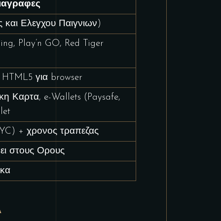
ιαγραφες
 και Ελεγχου Παιγνιων)
ing, Play’n GO, Red Tiger
, HTML5 για browser
 Καρτα, e-Wallets (Paysafe,
let
YC) + χρονος τραπεζας
ει στους Ορους
ικα
Α