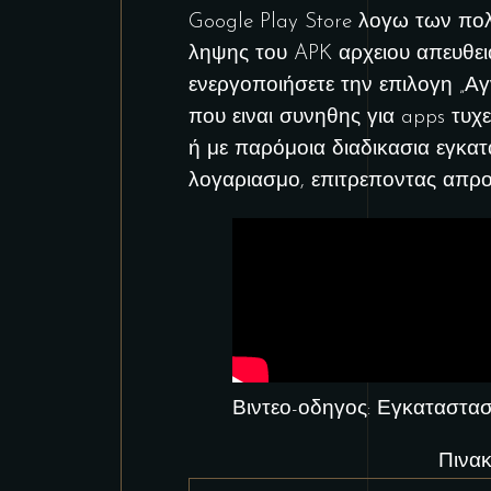
Google Play Store λογω των πολι
ληψης του APK αρχειου απευθει
ενεργοποιήσετε την επιλογη „Αγ
που ειναι συνηθης για apps τυχε
ή με παρόμοια διαδικασια εγκα
λογαριασμο, επιτρεποντας απρ
Βιντεο-οδηγος: Εγκατασταση
Πινακ