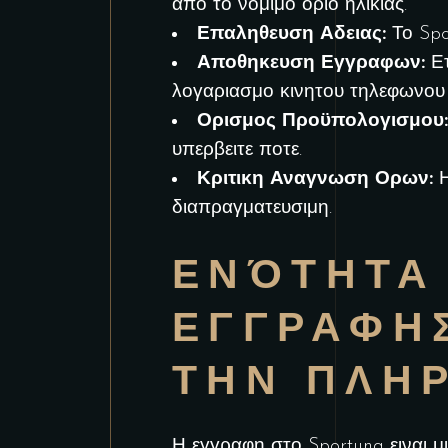
απο το νομιμο οριο ηλικιας.
Επαληθευση Αδειας:
Το Spo
Αποθηκευση Εγγραφων:
Ετ
λογαριασμο κινητου τηλεφωνου ή
Ορισμος Προϋπολογισμου:
υπερβειτε ποτε.
Κριτικη Αναγνωση Ορων:
Η
διαπραγματευσιμη.
ΕΝΌΤΗΤΑ 
ΕΓΓΡΑΦΗΣ
ΤΗΝ ΠΛΗ
Η εγγραφη στο Sportuna ειναι μ