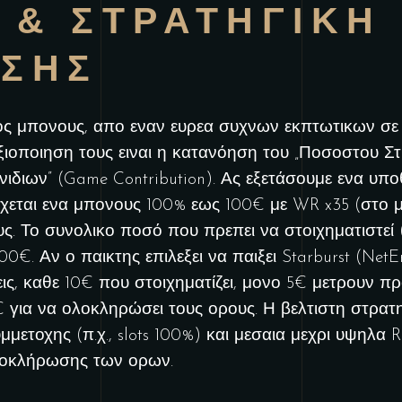
 & ΣΤΡΑΤΗΓΙΚΗ
ΗΣΗΣ
ος μπονους, απο εναν ευρεα συχνων εκπτωτικων σε
αξιοποιηση τους ειναι η κατανόηση του „Ποσοστου Σ
νιδιων” (Game Contribution). Ας εξετάσουμε ενα υπο
χεται ενα μπονους 100% εως 100€ με WR x35 (στο μ
ς. Το συνολικο ποσό που πρεπει να στοιχηματιστεί
00€. Αν ο παικτης επιλεξει να παιξει Starburst (NetE
εις, καθε 10€ που στοιχηματίζει, μονο 5€ μετρουν π
€ για να ολοκληρώσει τους ορους. Η βελτιστη στρατηγ
μετοχης (π.χ., slots 100%) και μεσαια μεχρι υψηλα
ολοκλήρωσης των ορων.