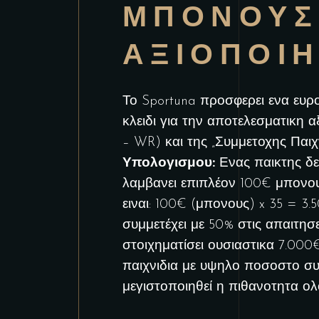
ΜΠΟΝΟΥΣ
ΑΞΙΟΠΟΙ
Το Sportuna προσφερει ενα ευρ
κλειδι για την αποτελεσματικη 
– WR) και της „Συμμετοχης Παιχ
Υπολογισμου:
Ενας παικτης δε
λαμβανει επιπλέον 100€ μπονου
ειναι: 100€ (μπονους) x 35 = 3.5
συμμετέχει με 50% στις απαιτησ
στοιχηματίσει ουσιαστικα 7.000
παιχνιδια με υψηλο ποσοστο συμ
μεγιστοποιηθεί η πιθανοτητα 