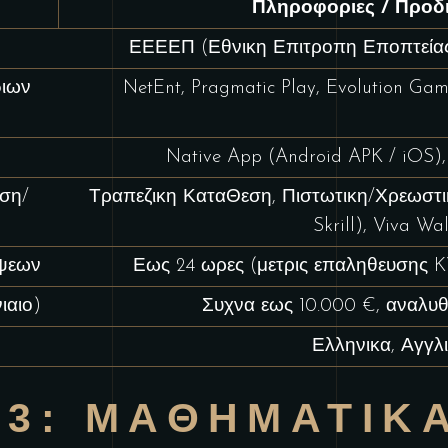
Πληροφοριες / Προδ
ΕΕΕΕΠ (Εθνικη Επιτροπη Εποπτείας
διων
NetEnt, Pragmatic Play, Evolution Gam
Native App (Android APK / iOS)
ση/
Τραπεζικη ΚαταΘεση, Πιστωτικη/Χρεωστικη
Skrill), Viva Wal
ψεων
Εως 24 ωρες (μετρις επαληθευσης K
ιαιο)
Συχνα εως 10.000 €, αναλυθ
Ελληνικα, Αγγλ
 3: ΜΑΘΗΜΑΤΙΚ