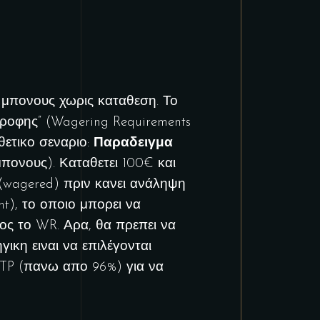
 μπονους χωρις καταθεση. Το
τροφης” (Wagering Requirements
θετικο σεναριο:
Παραδειγμα
πονους). Καταθετει 100€ και
 (wagered) πριν κανει ανάληψη
nt), το οποιο μπορει να
ρος το WR. Αρα, θα πρεπει να
ικη ειναι να επιλέγονται
 RTP (πανω απο 96%) για να