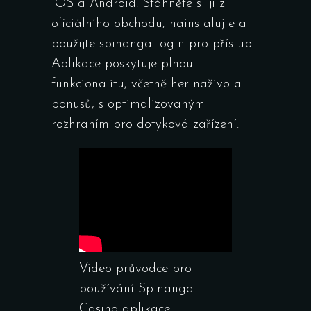
iOS a Android. Stáhněte si ji z
oficiálního obchodu, nainstalujte a
použijte spinanga login pro přístup.
Aplikace poskytuje plnou
funkcionalitu, včetně her naživo a
bonusů, s optimalizovaným
rozhraním pro dotyková zařízení.
Video průvodce pro
používání Spinanga
Casino aplikace.