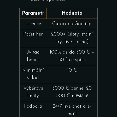
Parametr
Hodnota
Licence
Curacao eGaming
Počet her
2000+ (sloty, stolní
hry, live casino)
Uvítací
100% až do 500 € +
bonus
50 free spins
Minimální
10 €
vklad
Výběrové
5000 € denně, 20
limity
000 € měsíčně
Podpora
24/7 live chat a e-
mail