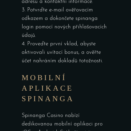
adresu a kontaktní informace.
Potvrďte e-mail ověřovacím
odkazem a dokončete spinanga
login pomocí nových přihlašovacích
údajů.
Proveďte první vklad, abyste
aktivovali uvítací bonus, a ověřte
účet nahráním dokladů totožnosti.
MOBILNÍ
APLIKACE
SPINANGA
Spinanga Casino nabízí
dedikovanou mobilní aplikaci pro