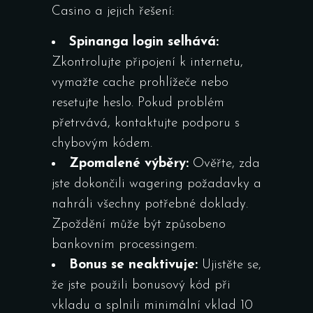
Casino a jejich řešení:
Spinanga login selhává:
Zkontrolujte připojení k internetu,
vymažte cache prohlížeče nebo
resetujte heslo. Pokud problém
přetrvává, kontaktujte podporu s
chybovým kódem.
Zpomalené výběry:
Ověřte, zda
jste dokončili wagering požadavky a
nahráli všechny potřebné doklady.
Zpoždění může být způsobeno
bankovním processingem.
Bonus se neaktivuje:
Ujistěte se,
že jste použili bonusový kód při
vkladu a splnili minimální vklad 10