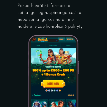
Pokud hledáte informace o
spinanga login, spinanga casino
nebo spinanga casino online,
najdete je zde komplexně pokryty.