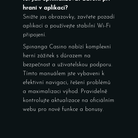
hraní v aplikaci?
Snižte jas obrazovky, zavřete pozadí
aplikací a používejte stabilní Wi-Fi
připojení.
Spinanga Casino nabízí komplexní
herní zážitek s důrazem na
bezpečnost a uživatelskou podporu.
Tímto manuálem jste vybaveni k
efektivní navigaci, řešení problémů
a maximalizaci výhod. Pravidelně
kontrolujte aktualizace na oficiálním
webu pro nové funkce a bonusy.