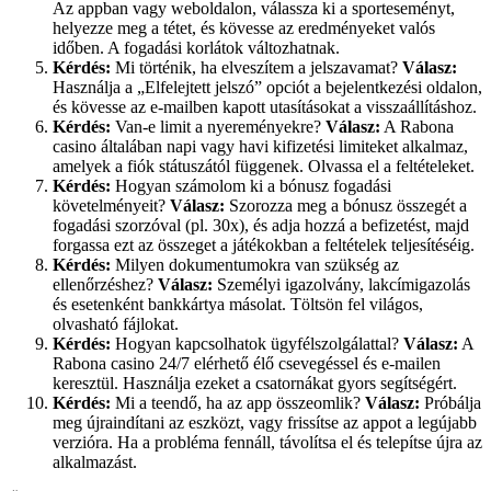
Az appban vagy weboldalon, válassza ki a sporteseményt,
helyezze meg a tétet, és kövesse az eredményeket valós
időben. A fogadási korlátok változhatnak.
Kérdés:
Mi történik, ha elveszítem a jelszavamat?
Válasz:
Használja a „Elfelejtett jelszó” opciót a bejelentkezési oldalon,
és kövesse az e-mailben kapott utasításokat a visszaállításhoz.
Kérdés:
Van-e limit a nyereményekre?
Válasz:
A Rabona
casino általában napi vagy havi kifizetési limiteket alkalmaz,
amelyek a fiók státuszától függenek. Olvassa el a feltételeket.
Kérdés:
Hogyan számolom ki a bónusz fogadási
követelményeit?
Válasz:
Szorozza meg a bónusz összegét a
fogadási szorzóval (pl. 30x), és adja hozzá a befizetést, majd
forgassa ezt az összeget a játékokban a feltételek teljesítéséig.
Kérdés:
Milyen dokumentumokra van szükség az
ellenőrzéshez?
Válasz:
Személyi igazolvány, lakcímigazolás
és esetenként bankkártya másolat. Töltsön fel világos,
olvasható fájlokat.
Kérdés:
Hogyan kapcsolhatok ügyfélszolgálattal?
Válasz:
A
Rabona casino 24/7 elérhető élő csevegéssel és e-mailen
keresztül. Használja ezeket a csatornákat gyors segítségért.
Kérdés:
Mi a teendő, ha az app összeomlik?
Válasz:
Próbálja
meg újraindítani az eszközt, vagy frissítse az appot a legújabb
verzióra. Ha a probléma fennáll, távolítsa el és telepítse újra az
alkalmazást.