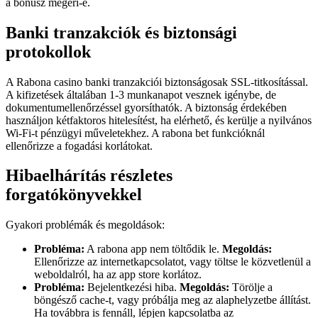
a bónusz megéri-e.
Banki tranzakciók és biztonsági
protokollok
A Rabona casino banki tranzakciói biztonságosak SSL-titkosítással.
A kifizetések általában 1-3 munkanapot vesznek igénybe, de
dokumentumellenőrzéssel gyorsíthatók. A biztonság érdekében
használjon kétfaktoros hitelesítést, ha elérhető, és kerülje a nyilvános
Wi-Fi-t pénzügyi műveletekhez. A rabona bet funkcióknál
ellenőrizze a fogadási korlátokat.
Hibaelhárítás részletes
forgatókönyvekkel
Gyakori problémák és megoldások:
Probléma:
A rabona app nem töltődik le.
Megoldás:
Ellenőrizze az internetkapcsolatot, vagy töltse le közvetlenül a
weboldalról, ha az app store korlátoz.
Probléma:
Bejelentkezési hiba.
Megoldás:
Törölje a
böngésző cache-t, vagy próbálja meg az alaphelyzetbe állítást.
Ha továbbra is fennáll, lépjen kapcsolatba az