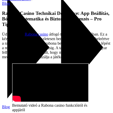
Blog
Rabona Casino Technikai Deep Dive: App Beállítás,
Bónusz Matematika és Biztonsági Elemzés – Pro
Tippek
Üdvözöljük a
Rabona casino
átfogó technikai útmutatójában. Ez a
kézikönyv célja, hogy részletesen bemutassa a platformot, beleértve
a rabona app használatát, a rabona bet lehetőségeit, és minden lépést
a regisztrációtól a hibaelhárításig. A tartalom kifejezetten a magyar
felhasználók számára készült, hogy megértse a bonyolult
mechanikákat és optimalizálja a játékélményt.
Bemutató videó a Rabona casino funkcióiról és
Blog
appjáról