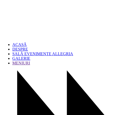
ACASĂ
DESPRE
SALĂ EVENIMENTE ALLEGRIA
GALERIE
MENIURI