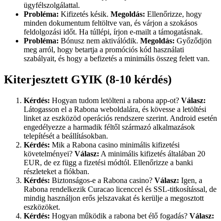
ügyfélszolgálattal.
Probléma:
Kifizetés késik.
Megoldás:
Ellenőrizze, hogy
minden dokumentum feltöltve van, és várjon a szokásos
feldolgozási időt. Ha túllépi, írjon e-mailt a támogatásnak.
Probléma:
Bónusz nem aktiválódik.
Megoldás:
Győződjön
meg arról, hogy betartja a promóciós kód használati
szabályait, és hogy a befizetés a minimális összeg felett van.
Kiterjesztett GYIK (8-10 kérdés)
Kérdés:
Hogyan tudom letölteni a rabona app-ot?
Válasz:
Látogasson el a Rabona weboldalára, és kövesse a letöltési
linket az eszközöd operációs rendszere szerint. Android esetén
engedélyezze a harmadik féltől származó alkalmazások
telepítését a beállításokban.
Kérdés:
Mik a Rabona casino minimális kifizetési
követelményei?
Válasz:
A minimális kifizetés általában 20
EUR, de ez függ a fizetési módtól. Ellenőrizze a banki
részleteket a fiókban.
Kérdés:
Biztonságos-e a Rabona casino?
Válasz:
Igen, a
Rabona rendelkezik Curacao licenccel és SSL-titkosítással, de
mindig használjon erős jelszavakat és kerülje a megosztott
eszközöket.
Kérdés:
Hogyan működik a rabona bet élő fogadás?
Válasz: