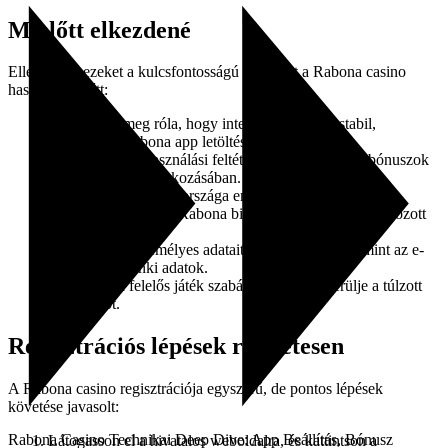
Mielőtt elkezdené
Ellenőrizze ezeket a kulcsfontosságú pontokat a Rabona casino
használata előtt:
Győződjön meg róla, hogy internetkapcsolata stabil,
különösen a rabona app letöltésekor.
Olvassa el a felhasználási feltételeket, különösen a bónuszok
és kifizetések vonatkozásában.
Ellenőrizze, hogy az országa engedélyezi-e az online
kaszinózást, mivel a Rabona bizonyos régiókban korlátozott
lehet.
Tartsa kéznél személyes adatait a regisztrációhoz, mint az e-
mail cím és banki adatok.
Ismerje fel a felelős játék szabályait, hogy elkerülje a túlzott
kockázatot.
Regisztrációs lépések részletesen
A Rabona casino regisztrációja egyszerű, de pontos lépések
követése javasolt:
Rabona Casino Technikai Deep Dive: App Beállítás, Bónusz
Látogasson el a hivatalos weboldalra, és kattintson a