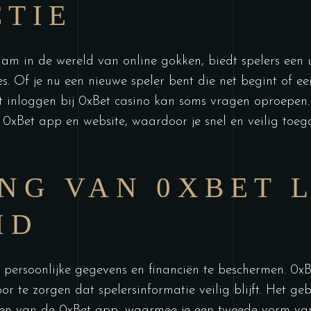
CTIE
aam in de wereld van online gokken, biedt spelers een 
es. Of je nu een nieuwe speler bent die net begint of e
 inloggen bij 0xBet casino kan soms vragen oproepen. 
0xBet app en website, waardoor je snel en veilig toegan
NG VAN 0XBET 
ID
je persoonlijke gegevens en financiën te beschermen. 0x
or te zorgen dat spelersinformatie veilig blijft. Het geb
en van de 0xBet app, waarmee je een tweede vorm van 