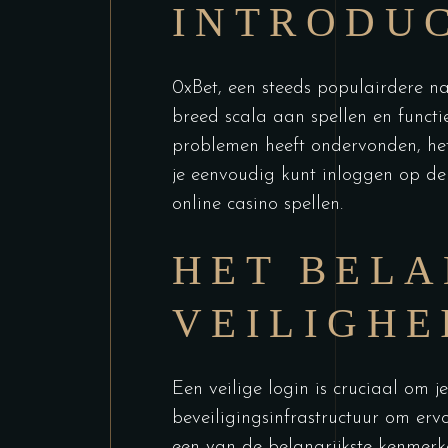
INTRODU
0xBet, een steeds populairdere n
breed scala aan spellen en functi
problemen heeft ondervonden, het
je eenvoudig kunt inloggen op de 
online casino spellen.
HET BELA
VEILIGHE
Een veilige login is cruciaal om 
beveiligingsinfrastructuur om ervo
een van de belangrijkste kenmerk