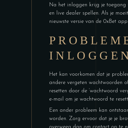
Na het inloggen krijg je toegang t
en live dealer spellen. Als je moei
nieuwste versie van de 0xBet app 
PROBLEME
INLOGGE
Het kan voorkomen dat je proble
andere vergeten wachtwoorden of 
resetten door de ‘wachtwoord verg
e-mail om je wachtwoord te resett
Een ander probleem kan ontstaan 
worden. Zorg ervoor dat je je br
overweeg dan om contact op te ne