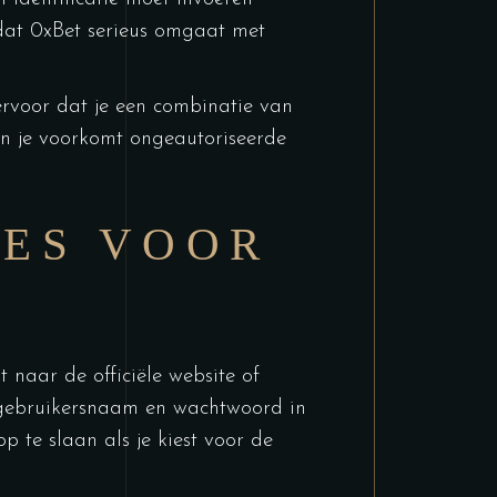
t dat 0xBet serieus omgaat met
rvoor dat je een combinatie van
 en je voorkomt ongeautoriseerde
IES VOOR
t naar de officiële website of
 gebruikersnaam en wachtwoord in
p te slaan als je kiest voor de