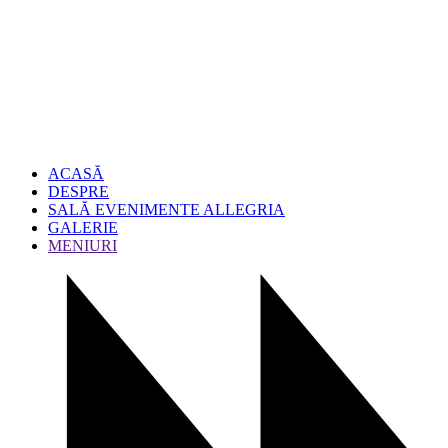
ACASĂ
DESPRE
SALĂ EVENIMENTE ALLEGRIA
GALERIE
MENIURI