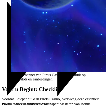
Promotiebanner van Pirots Casino, met nadruk op
pirots slots en aanbiedingen.
Voor u Begint: Checklist
Voordat u dieper duikt in Pirots Casino, overweeg deze essentiële
punten voor een soepele ervaring:
Pirots Casino Technische Whitepaper: Masteren van Bonus