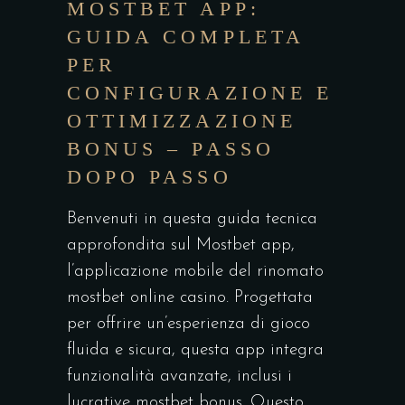
MOSTBET APP:
GUIDA COMPLETA
PER
CONFIGURAZIONE E
OTTIMIZZAZIONE
BONUS – PASSO
DOPO PASSO
Benvenuti in questa guida tecnica
approfondita sul
Mostbet app
,
l’applicazione mobile del rinomato
mostbet online casino. Progettata
per offrire un’esperienza di gioco
fluida e sicura, questa app integra
funzionalità avanzate, inclusi i
lucrative mostbet bonus. Questo