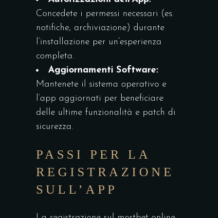
Concedete i permessi necessari (es.
notifiche, archiviazione) durante
l’installazione per un’esperienza
completa.
Aggiornamenti Software:
Mantenete il sistema operativo e
l’app aggiornati per beneficiare
delle ultime funzionalità e patch di
sicurezza.
PASSI PER LA
REGISTRAZIONE
SULL’APP
La registrazione sul mostbet online