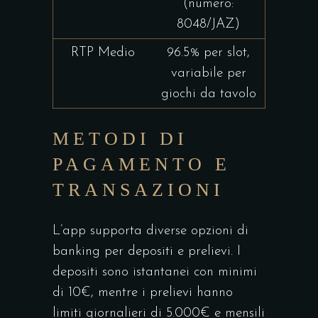
(numero:
8048/JAZ)
RTP Medio
96.5% per slot,
variabile per
giochi da tavolo
METODI DI
PAGAMENTO E
TRANSAZIONI
L’app supporta diverse opzioni di
banking per depositi e prelievi. I
depositi sono istantanei con minimi
di 10€, mentre i prelievi hanno
limiti giornalieri di 5.000€ e mensili