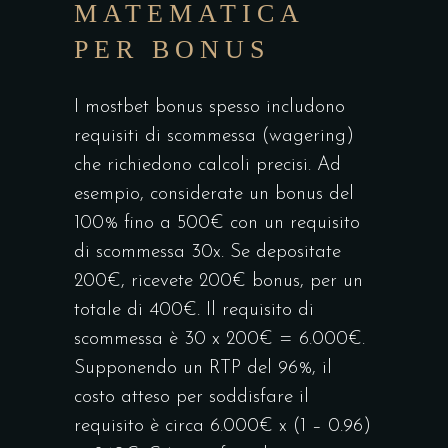
MATEMATICA
PER BONUS
I mostbet bonus spesso includono
requisiti di scommessa (wagering)
che richiedono calcoli precisi. Ad
esempio, considerate un bonus del
100% fino a 500€ con un requisito
di scommessa 30x. Se depositate
200€, ricevete 200€ bonus, per un
totale di 400€. Il requisito di
scommessa è 30 x 200€ = 6.000€.
Supponendo un RTP del 96%, il
costo atteso per soddisfare il
requisito è circa 6.000€ x (1 – 0.96)