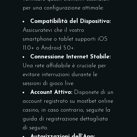
per una configurazione ottimale:
Compatibilità del Dispositivo:
Assicuratevi che il vostro
smartphone o tablet supporti iOS
11.0+ o Android 5.0+.
Connessione Internet Stabile:
Una rete affidabile è cruciale per
evitare interruzioni durante le
sessioni di gioco live.
Account Attivo:
Disponete di un
account registrato su mostbet online
casino; in caso contrario, seguite la
guida di registrazione dettagliata
di seguito.
Autorizzazioni dell’App: