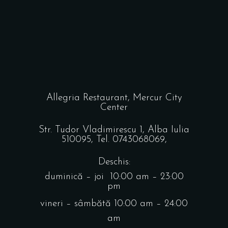
Allegria Restaurant, Mercur City
Center
Str. Tudor Vladimirescu 1, Alba Iulia
510095,
Tel. 0743068069,
Deschis:
duminică – joi 10:00 am – 23:00
pm
vineri – sâmbătă 10:00 am – 24:00
am