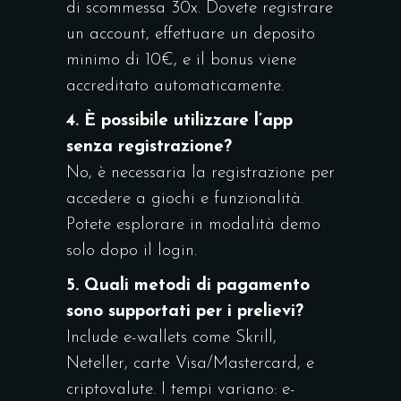
di scommessa 30x. Dovete registrare
un account, effettuare un deposito
minimo di 10€, e il bonus viene
accreditato automaticamente.
4. È possibile utilizzare l’app
senza registrazione?
No, è necessaria la registrazione per
accedere a giochi e funzionalità.
Potete esplorare in modalità demo
solo dopo il login.
5. Quali metodi di pagamento
sono supportati per i prelievi?
Include e-wallets come Skrill,
Neteller, carte Visa/Mastercard, e
criptovalute. I tempi variano: e-