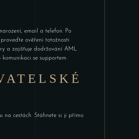
arození, email a telefon. Po
 proveďte ověření totožnosti
ry a zajišťuje dodržování AML
bo komunikaci se supportem.
IVATELSKÉ
na cestách. Stáhnete si ji přímo