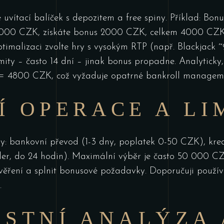
 uvítací balíček s depozitem a free spiny. Příklad: B
2000 CZK, získáte bonus 2000 CZK, celkem 4000 CZK
alizaci zvolte hry s vysokým RTP (např. Blackjack ~99%
imity – často 14 dní – jinak bonus propadne. Analytick
 = 4800 CZK, což vyžaduje opatrné bankroll managem
 OPERACE A LI
: bankovní převod (1-3 dny, poplatek 0-50 CZK), kred
teller, do 24 hodin). Maximální výběr je často 50 000
věření a splnit bonusové požadavky. Doporučuji použív
.
STNÍ ANALÝZA 