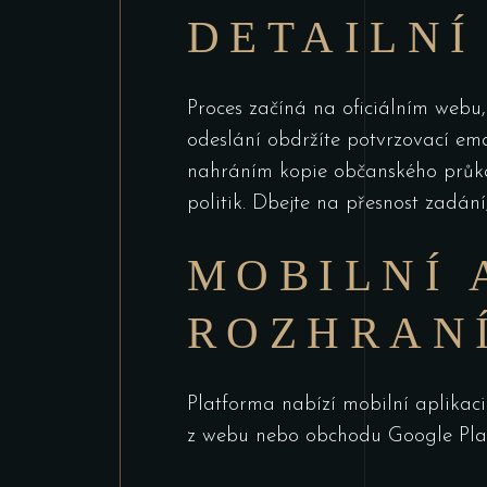
DETAILNÍ
Proces začíná na oficiálním webu,
odeslání obdržíte potvrzovací ema
nahráním kopie občanského průka
politik. Dbejte na přesnost zadán
MOBILNÍ 
ROZHRAN
Platforma nabízí mobilní aplikac
z webu nebo obchodu Google Pla