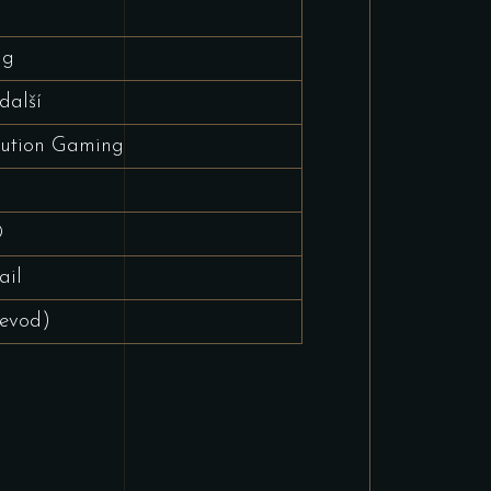
ng
další
lution Gaming
D
ail
řevod)