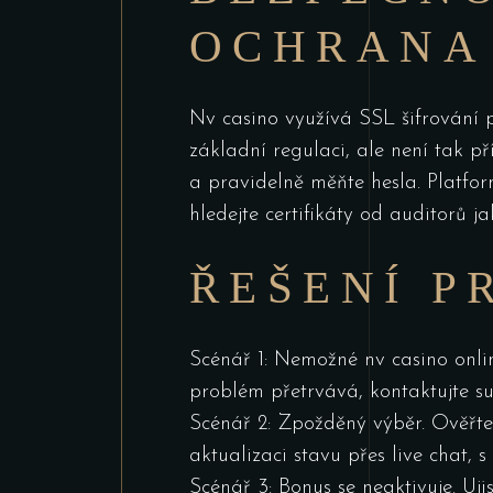
OCHRANA
Nv casino využívá SSL šifrování p
základní regulaci, ale není tak p
a pravidelně měňte hesla. Platfor
hledejte certifikáty od auditorů
ŘEŠENÍ P
Scénář 1: Nemožné nv casino onlin
problém přetrvává, kontaktujte su
Scénář 2: Zpožděný výběr. Ověřte
aktualizaci stavu přes live chat, 
Scénář 3: Bonus se neaktivuje. Uj