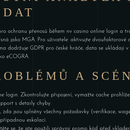
 DAT
ro ochranu přenosů během nv casino online login a tra
řísná jako MGA. Pro uživatele: aktivujte dvoufaktorové 
ma dodržuje GDPR pro české hráče, data se ukládají v 
 jako eCOGRA.
ROBLÉMŮ A SCÉ
e login. Zkontrolujte připojení, vymažte cache prohlíže
pport s detaily chyby.
, zda jsou splněny všechny požadavky (verifikace, wag
s případnou eskalací.
istěte se, že jste použili správný promo kód před vklad