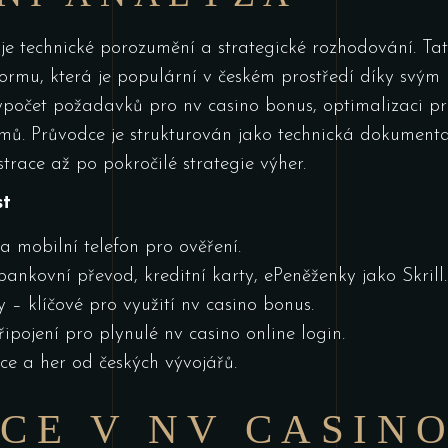
e technické porozumění a strategické rozhodování. Tato
formu, která je populární v českém prostředí díky svý
ýpočet požadavků pro nv casino bonus, optimalizaci pro
ů. Průvodce je strukturován jako technická dokumenta
trace až po pokročilé strategie výher.
st
a mobilní telefon pro ověření.
bankovní převod, kreditní karty, ePeněženky jako Skrill.
– klíčové pro využití nv casino bonus.
řipojení pro plynulé nv casino online login.
ce a her od českých vývojářů.
CE V NV CASINO