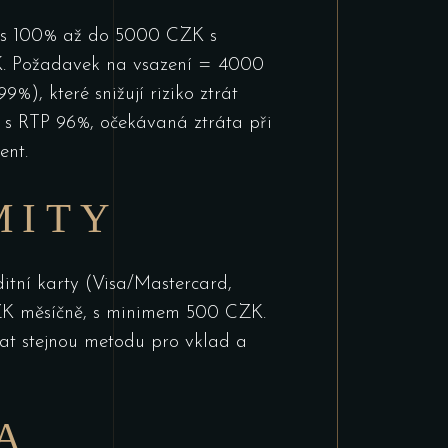
onus 100% až do 5000 CZK s
. Požadavek na vsazení = 4000
), které snižují riziko ztrát
y, s RTP 96%, očekávaná ztráta při
ent.
MITY
itní karty (Visa/Mastercard,
 CZK měsíčně, s minimem 500 CZK.
at stejnou metodu pro vklad a
A