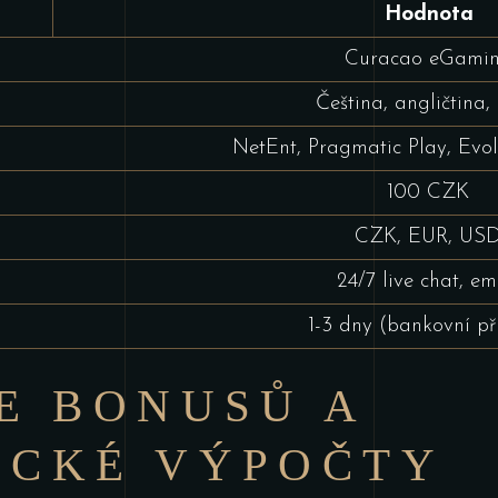
Hodnota
Curacao eGami
Čeština, angličtina, 
NetEnt, Pragmatic Play, Evo
100 CZK
CZK, EUR, US
24/7 live chat, em
1-3 dny (bankovní p
E BONUSŮ A
ICKÉ VÝPOČTY