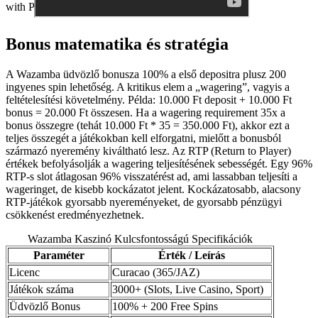
with Pro...
Bonus matematika és stratégia
A Wazamba üdvözlő bonusza 100% a első depositra plusz 200
ingyenes spin lehetőség. A kritikus elem a „wagering”, vagyis a
feltételesítési követelmény. Példa: 10.000 Ft deposit + 10.000 Ft
bonus = 20.000 Ft összesen. Ha a wagering requirement 35x a
bonus összegre (tehát 10.000 Ft * 35 = 350.000 Ft), akkor ezt a
teljes összegét a játékokban kell elforgatni, mielőtt a bonusból
származó nyeremény kiváltható lesz. Az RTP (Return to Player)
értékek befolyásolják a wagering teljesítésének sebességét. Egy 96%
RTP-s slot átlagosan 96% visszatérést ad, ami lassabban teljesíti a
wageringet, de kisebb kockázatot jelent. Kockázatosabb, alacsony
RTP-játékok gyorsabb nyereményeket, de gyorsabb pénzügyi
csökkenést eredményezhetnek.
Wazamba Kaszinó Kulcsfontosságú Specifikációk
Paraméter
Érték / Leírás
Licenc
Curacao (365/JAZ)
Játékok száma
3000+ (Slots, Live Casino, Sport)
Üdvözlő Bonus
100% + 200 Free Spins