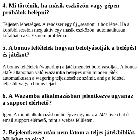
4. Mi történik, ha másik eszközön vagy gépen
próbálok belépni?
Teljesen lehetséges. A rendszer egy új „session”-t hoz létre. Ha a
korábbi session még aktív egy másik eszközön, automatikusan
kiírathatja azt. Ez nem probléma.
5. A bonus feltételek hogyan befolyásolják a belépést
és játékot?
A bonus feltételek (wagering) a játékmenetet befolyásolják. A bonus
aktív állapotban való
wazamba belépés
után minden játék
automatikusan a wagering teljesítéséhez számít, amíg a feltétel
teljesült vagy a bonus lejárt.
6. A Wazamba alkalmazásban jelentkezve ugyanaz
a support elérhető?
Igen. A mobil alkalmazásban belépve ugyanaz a 24/7 live chat és
email support elérhető, mint a webes felületen.
7. Bejelentkezés után nem látom a teljes játékbibliát.
Mi lehet az oka?