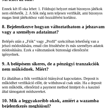
Ennek két fő oka lehet: 1. Földrajzi helyzet miatt bizonyos játékok
nem elérhetők. 2. A fiók még nem teljesen verifikált, ami bizonyos
magas limit játékokhoz való hozzáférést korlátoz.
8. Bejelentkezve hogyan változtathatom a jelszavam
vagy a személyes adataimat?
Belépés után a „Fiók” vagy „Profil” szekcióban lehetőség van a
jelszó módosítására, email cím frissítésére és más személyes adatok
módosítására. Ezek a változtatások biztonsági ellenőrzést
igényelnek.
9. A belépésem sikeres, de a pénzügyi tranzakciók
nem működnek. Miért?
Ez általában a fiók verifikáció hiányával kapcsolatos. Deposit is
működhet verifikáció előtt, de withdrawal csak után. Ha a deposit
sem működik, ellenőrizd a payment method limitjeit és a kaszinó
által támogatott módszereket.
10. Mik a leggyakoribb okok, amiért a
wazamba
bejelentkezés
meghiúsul?