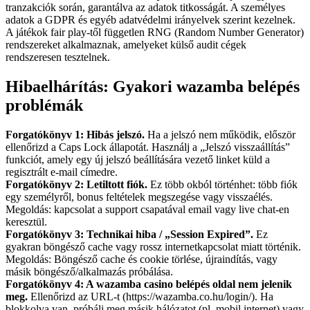
tranzakciók során, garantálva az adatok titkosságát. A személyes
adatok a GDPR és egyéb adatvédelmi irányelvek szerint kezelnek.
A játékok fair play-től független RNG (Random Number Generator)
rendszereket alkalmaznak, amelyeket külső audit cégek
rendszeresen tesztelnek.
Hibaelhárítás: Gyakori
wazamba belépés
problémák
Forgatókönyv 1: Hibás jelszó.
Ha a jelszó nem működik, először
ellenőrizd a Caps Lock állapotát. Használj a „Jelszó visszaállítás”
funkciót, amely egy új jelszó beállítására vezető linket küld a
regisztrált e-mail címedre.
Forgatókönyv 2: Letiltott fiók.
Ez több okból történhet: több fiók
egy személyről, bonus feltételek megszegése vagy visszaélés.
Megoldás: kapcsolat a support csapatával email vagy live chat-en
keresztül.
Forgatókönyv 3: Technikai hiba / „Session Expired”.
Ez
gyakran böngésző cache vagy rossz internetkapcsolat miatt történik.
Megoldás: Böngésző cache és cookie törlése, újraindítás, vagy
másik böngésző/alkalmazás próbálása.
Forgatókönyv 4: A wazamba casino belépés oldal nem jelenik
meg.
Ellenőrizd az URL-t (https://wazamba.co.hu/login/). Ha
blokkolva van, próbálj meg másik hálózatot (pl. mobil internet) vagy