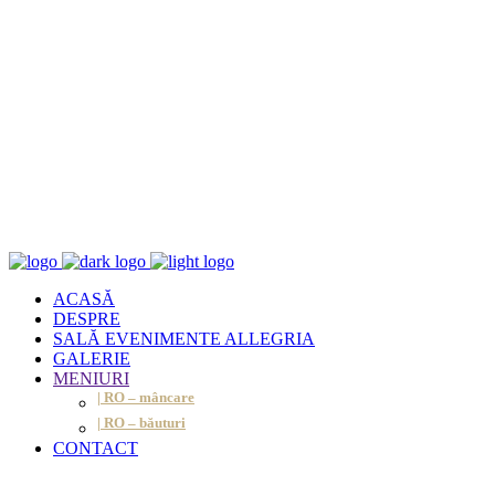
ACASĂ
DESPRE
SALĂ EVENIMENTE ALLEGRIA
GALERIE
MENIURI
| RO – mâncare
| RO – băuturi
CONTACT