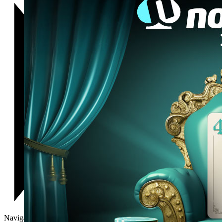
Navigando Novibet: Configurazione App e Revisione Bonus –