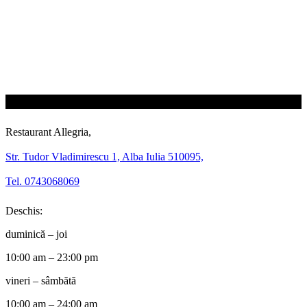
Restaurant Allegria,
Str. Tudor Vladimirescu 1, Alba Iulia 510095,
Tel. 0743068069
Deschis:
duminică – joi
10:00 am – 23:00 pm
vineri – sâmbătă
10:00 am – 24:00 am