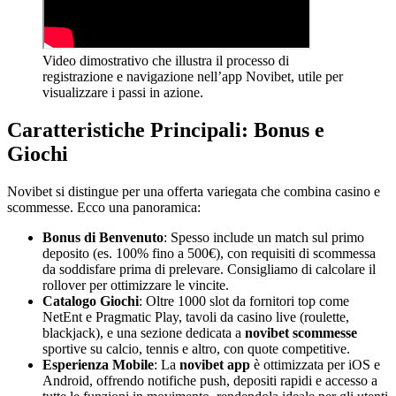
Video dimostrativo che illustra il processo di
registrazione e navigazione nell’app Novibet, utile per
visualizzare i passi in azione.
Caratteristiche Principali: Bonus e
Giochi
Novibet si distingue per una offerta variegata che combina casino e
scommesse. Ecco una panoramica:
Bonus di Benvenuto
: Spesso include un match sul primo
deposito (es. 100% fino a 500€), con requisiti di scommessa
da soddisfare prima di prelevare. Consigliamo di calcolare il
rollover per ottimizzare le vincite.
Catalogo Giochi
: Oltre 1000 slot da fornitori top come
NetEnt e Pragmatic Play, tavoli da casino live (roulette,
blackjack), e una sezione dedicata a
novibet scommesse
sportive su calcio, tennis e altro, con quote competitive.
Esperienza Mobile
: La
novibet app
è ottimizzata per iOS e
Android, offrendo notifiche push, depositi rapidi e accesso a