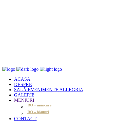
ACASĂ
DESPRE
SALĂ EVENIMENTE ALLEGRIA
GALERIE
MENIURI
| RO – mâncare
| RO – băuturi
CONTACT