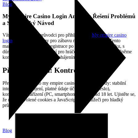
Blog
My Empire Casino Login Analýza: Řešení Problémů
a Strategický Návod
Vítejte v detailním průvodci pro přihlášení do
My empire casino
login
, klíčové platformy pro zábavu my empire online. Tento
manuál pokrývá vše od registrace po bonusovou matematiku, s
důrazem na praktická řešení pro hráče my empire casino. Začněme
kontrolním seznamem před zahájením.
Před začátkem: Kontrolní Seznam
Před přihlášením do my empire casino ověřte tyto body: stabilní
internetové připojení, platné údaje účtu (e-mail a heslo),
kompatibilní zařízení (PC, smartphone), a věk nad 18 let. Ujistěte se,
že máte povolené cookies a JavaScript v prohlížeči pro hladký
průběh.
Blog