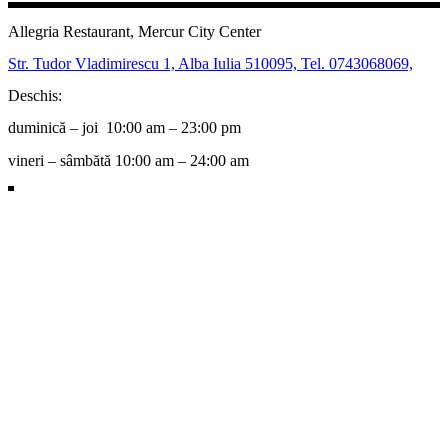
Allegria Restaurant, Mercur City Center
Str. Tudor Vladimirescu 1, Alba Iulia 510095,
Tel. 0743068069,
Deschis:
duminică – joi 10:00 am – 23:00 pm
vineri – sâmbătă 10:00 am – 24:00 am