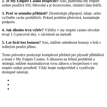
2. Je My Empire Casino bezpečné?
Ano, platforma my empire
online používá SSL šifrování a je licencována, chránící data hráčů.
3. Proč se nemohu přihlásit?
Zkontrolujte připojení, údaje, nebo
vyčistěte cache prohlížeče. Pokud problém přetrvává, kontaktujte
podporu.
4. Jak dlouho trvá výběr?
Výběry v my empire casino obvykle
trvají 1-3 pracovní dny, v závislosti na metodě.
5. Lze hrát bez bonusu?
Ano, můžete odmítnout bonusy a hrát s
reálnými penězi přímo.
Tento průvodce poskytuje komplexní přehled pro plynulé přihlášení
a hraní v My Empire Casino. S důrazem na řešení problémů a
strategii, můžete maximalizovat svou zábavu a bezpečnost v my
empire online prostředí. Vždy hrajte zodpovědně a využívejte
dostupné nástroje.