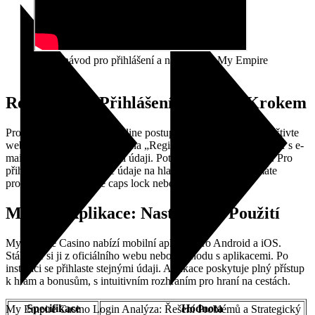
Video návod pro přihlášení a nastavení v My Empire
Casino
Registrace a Přihlášení: Krok za Krokem
Pro vstup do my empire online postupujte takto: Nejprve navštivte
webovou stránku a klikněte na „Registrovat”. Vyplňte formulář s e-
mailem, heslem a osobními údaji. Potvrďte e-mailový odkaz. Pro
přihlášení použijte stejné údaje na hlavní stránce. Pokud máte
problémy, zkontrolujte caps lock nebo obnovte stránku.
Mobilní Aplikace: Nastavení a Použití
My Empire Casino nabízí mobilní aplikaci pro Android a iOS.
Stáhněte si ji z oficiálního webu nebo obchodu s aplikacemi. Po
instalaci se přihlaste stejnými údaji. Aplikace poskytuje plný přístup
k hrám a bonusům, s intuitivním rozhraním pro hraní na cestách.
Specifikace
Hodnota
My Empire Casino Login Analýza: Řešení Problémů a Strategický