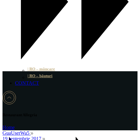
| RO – mâncare
| RO – băuturi
CONTACT
Restaurant Allegria
Home
GuaUserWa5
19 septembrie 2017