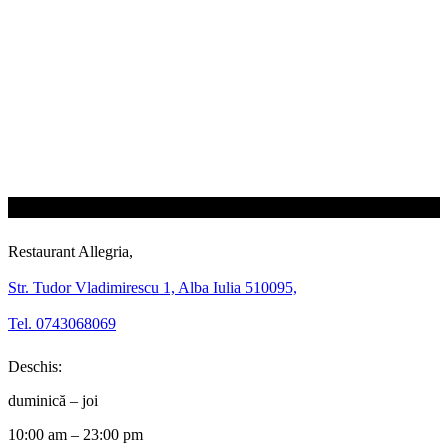
Restaurant Allegria,
Str. Tudor Vladimirescu 1, Alba Iulia 510095,
Tel. 0743068069
Deschis:
duminică – joi
10:00 am – 23:00 pm