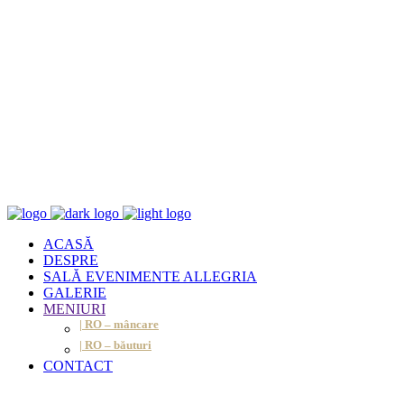
ACASĂ
DESPRE
SALĂ EVENIMENTE ALLEGRIA
GALERIE
MENIURI
| RO – mâncare
| RO – băuturi
CONTACT