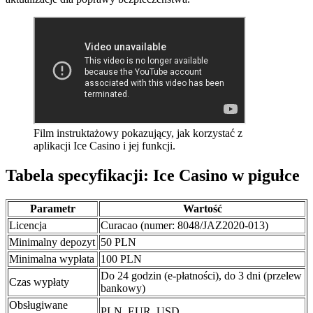
Film instruktażowy pokazujący, jak korzystać z
aplikacji Ice Casino i jej funkcji.
Tabela specyfikacji: Ice Casino w pigułce
Parametr
Wartość
Licencja
Curacao (numer: 8048/JAZ2020-013)
Minimalny depozyt
50 PLN
Minimalna wypłata
100 PLN
Do 24 godzin (e-płatności), do 3 dni (przelew
Czas wypłaty
bankowy)
Obsługiwane
PLN, EUR, USD