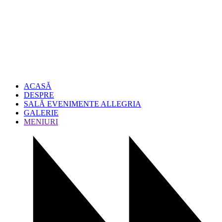
ACASĂ
DESPRE
SALĂ EVENIMENTE ALLEGRIA
GALERIE
MENIURI