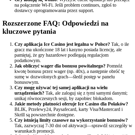
na połączenie Wi-Fi. Jeśli problem continues, zgłoś to
dostawcy oprogramowania przez support.
Rozszerzone FAQ: Odpowiedzi na
kluczowe pytania
Czy aplikacja Ice Casino jest legalna w Polsce?
Tak, o ile
gracz ma ukończone 18 lat i kasyno posiada licencję, ale
pamiętaj, że gry hazardowe podlegają regulacjom
podatkowym.
Jak obliczyć wager dla bonusu powitalnego?
Pomnóż
kwotę bonusu przez wager (np. 40x), a następnie obróć tę
sumę w dozwolonych grach—śledź postęp w panelu
bonusowym.
Czy mogę używać tej samej aplikacji na wielu
urządzeniach?
Tak, ale zaloguj się z tymi samymi danymi;
unikaj równoczesnych sesji, by zapobiec blokadom.
Jakie metody płatności oferuje Ice Casino dla Polaków?
BLIK, Przelewy24, Paysafecard, karty Visa/Mastercard i
Skrill są powszechnie dostępne.
Czy istnieją limity czasowe na wykorzystanie bonusów?
Tak, zazwyczaj 7-30 dni od aktywacji—sprawdź szczegóły w
warunkach promocji.