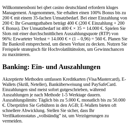
Willkommensboni bei qbet casino deutschland erfordern kluges
Management. Angenommen, Sie erhalten einen 100% Bonus bis zu
200 € mit einem 35-fachen Umsatzbedarf. Bei einer Einzahlung von
200 €: Ihr Gesamtguthaben beträgt 400 € (200 € Einzahlung + 200
€ Bonus). Der Umsatzbedarf ist 400 € × 35 = 14.000 €. Spielen Sie
Slots mit einer durchschnittlichen Auszahlungsquote (RTP) von
96%: Erwarteter Verlust = 14.000 € × (1 – 0,96) = 560 €. Planen Sie
Ihr Bankroll entsprechend, um diesen Verlust zu decken. Nutzen Sie
Freispiele strategisch für Hochvolatilitätsslots, um Gewinnchancen
zu maximieren.
Banking: Ein- und Auszahlungen
Akzeptierte Methoden umfassen Kreditkarten (Visa/Mastercard), E-
Wallets (Skrill, Neteller), Banküberweisung und PaySafeCard.
Einzahlungen sind meist sofort gutgeschrieben, während
Auszahlungen je nach Methode 1-5 Werktage dauern.
Auszahlungslimits: Täglich bis zu 5.000 €, monatlich bis zu 50.000
€. Überprüfen Sie Gebühren in den AGB; E-Wallets bieten oft
schnellere Abwicklung. Stellen Sie sicher, dass Ihr
Verifikationsstatus „vollständig” ist, um Verzögerungen zu
vermeiden.