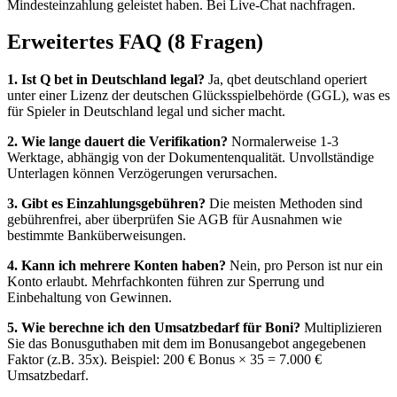
Mindesteinzahlung geleistet haben. Bei Live-Chat nachfragen.
Erweitertes FAQ (8 Fragen)
1. Ist Q bet in Deutschland legal?
Ja, qbet deutschland operiert
unter einer Lizenz der deutschen Glücksspielbehörde (GGL), was es
für Spieler in Deutschland legal und sicher macht.
2. Wie lange dauert die Verifikation?
Normalerweise 1-3
Werktage, abhängig von der Dokumentenqualität. Unvollständige
Unterlagen können Verzögerungen verursachen.
3. Gibt es Einzahlungsgebühren?
Die meisten Methoden sind
gebührenfrei, aber überprüfen Sie AGB für Ausnahmen wie
bestimmte Banküberweisungen.
4. Kann ich mehrere Konten haben?
Nein, pro Person ist nur ein
Konto erlaubt. Mehrfachkonten führen zur Sperrung und
Einbehaltung von Gewinnen.
5. Wie berechne ich den Umsatzbedarf für Boni?
Multiplizieren
Sie das Bonusguthaben mit dem im Bonusangebot angegebenen
Faktor (z.B. 35x). Beispiel: 200 € Bonus × 35 = 7.000 €
Umsatzbedarf.