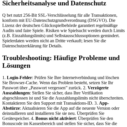
Sicherheitsanalyse und Datenschutz
Q bet nutzt 256-Bit SSL-Verschlüsselung für alle Transaktionen,
konform mit EU-Datenschutzgrundverordnung (DSGVO). Die
Lizenz der deutschen Glücksspielbehörde garantiert regelmäßige
Audits und faire Spiele. Risiken wie Spielsucht werden durch Limits
(z.B. Einzahlungslimits) und Selbstausschlussoptionen gemindert.
Spielerdaten werden nicht an Dritte verkauft; lesen Sie die
Datenschutzerklärung für Details.
Troubleshooting: Häufige Probleme und
Lösungen
1.
Login-Fehler
: Prüfen Sie Ihre Internetverbindung und löschen
Sie Browser-Cache. Wenn das Problem besteht, setzen Sie Ihr
Passwort über „Passwort vergessen” zurück. 2.
Verzögerte
Auszahlungen
: Stellen Sie sicher, dass Ihre Verifikation
abgeschlossen ist und Sie die Auszahlungslimits nicht überschreiten.
Kontaktieren Sie den Support mit Transaktions-ID. 3.
App-
Abstürze
: Aktualisieren Sie die App auf die neueste Version oder
deinstallieren und installieren Sie sie neu. Überprüfen Sie
Gerätespeicher. 4.
Bonus nicht aktiviert
: Überprüfen Sie den
Bonuscode im Kassenbereich und stellen Sie sicher, dass Sie die