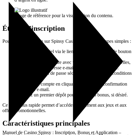
Image de référence pour la visualisation du contenu.
Étapes d’inscription
Pour créer un compte sur Spinsy Casino, suivez ces étapes simples :
Visitez le site officiel via le lien fourni et cliquez sur le bouton
„S’inscrire”.
Remplissez le formulaire avec vos coordonnées personnelles,
comme le nom, l’adresse e-mail et la date de naissance.
Choisissez un mot de passe sécurisé et acceptez les conditions
générales.
Validez votre compte en cliquant sur le lien de confirmation
envoyé par e-mail.
Effectuez un premier dépôt pour activer les bonus, si désiré.
Ce processus rapide permet d’accéder rapidement aux jeux et aux
offres promotionnelles.
Caractéristiques principales
Manuel de Casino Spinsy : Inscription, Bonus et Application –