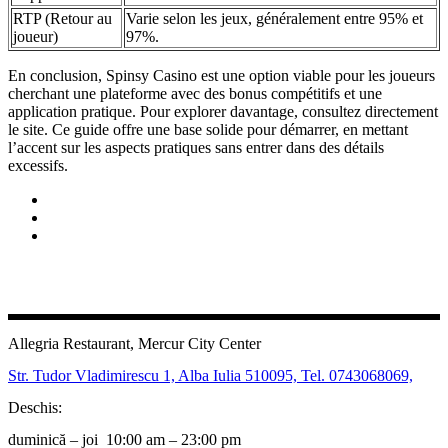
RTP (Retour au
Varie selon les jeux, généralement entre 95% et
joueur)
97%.
En conclusion, Spinsy Casino est une option viable pour les joueurs
cherchant une plateforme avec des bonus compétitifs et une
application pratique. Pour explorer davantage, consultez directement
le site. Ce guide offre une base solide pour démarrer, en mettant
l’accent sur les aspects pratiques sans entrer dans des détails
excessifs.
Allegria Restaurant, Mercur City Center
Str. Tudor Vladimirescu 1, Alba Iulia 510095,
Tel. 0743068069,
Deschis:
duminică – joi 10:00 am – 23:00 pm