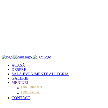
ACASĂ
DESPRE
SALĂ EVENIMENTE ALLEGRIA
GALERIE
MENIURI
| RO – mâncare
| RO – băuturi
CONTACT