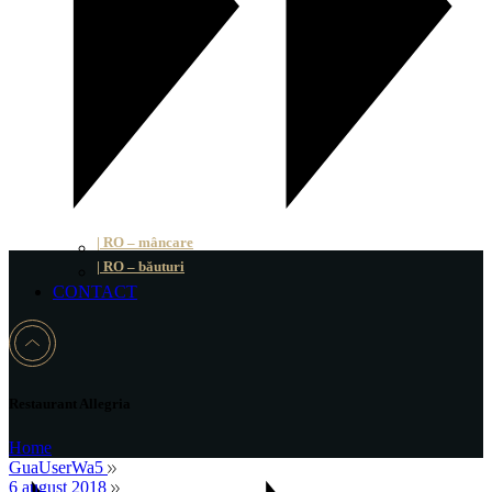
| RO – mâncare
| RO – băuturi
CONTACT
Restaurant Allegria
Home
GuaUserWa5
6 august 2018