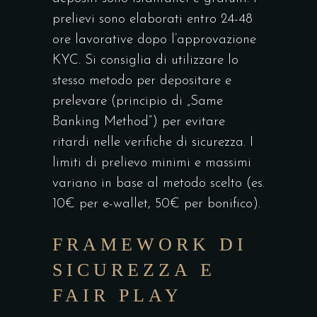
prelievi sono elaborati entro 24-48
ore lavorative dopo l’approvazione
KYC. Si consiglia di utilizzare lo
stesso metodo per depositare e
prelevare (principio di „Same
Banking Method”) per evitare
ritardi nelle verifiche di sicurezza. I
limiti di prelievo minimi e massimi
variano in base al metodo scelto (es.
10€ per e-wallet, 50€ per bonifico).
FRAMEWORK DI
SICUREZZA E
FAIR PLAY