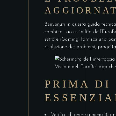
AGGIORNA
Benvenuti in questa guida tecni
combina l’accessibilità dell’Euro
settore iGaming, fornisce una pan
risoluzione dei problemi, progetta
Visuale dell’EuroBet app che 
PRIMA DI
ESSENZIA
Verifica di avere almeno 18 ann