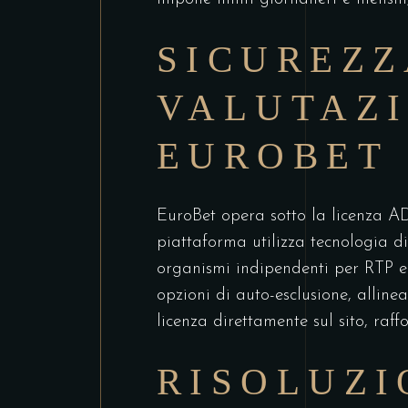
SICUREZZ
VALUTAZI
EUROBET
EuroBet opera sotto la licenza AD
piattaforma utilizza tecnologia di
organismi indipendenti per RTP e 
opzioni di auto-esclusione, allinea
licenza direttamente sul sito, raf
RISOLUZI