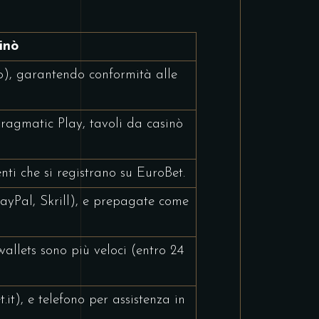
inò
, garantendo conformità alle
Pragmatic Play, tavoli da casinò
ti che si registrano su EuroBet.
ayPal, Skrill), e prepagate come
allets sono più veloci (entro 24
it), e telefono per assistenza in