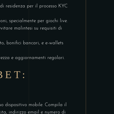
di residenza per il processo KYC
oni, specialmente per giochi live.
vitare malintesi su requisiti di
, bonifici bancari, e e-wallets
urezza e aggiornamenti regolari.
BET:
tuo dispositivo mobile. Compila il
ita, indirizzo email e numero di