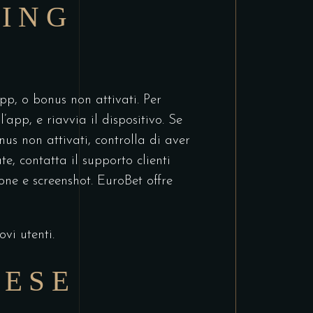
TING
p, o bonus non attivati. Per
’app, e riavvia il dispositivo. Se
onus non attivati, controlla di aver
te, contatta il supporto clienti
ione e screenshot. EuroBet offre
vi utenti.
TESE