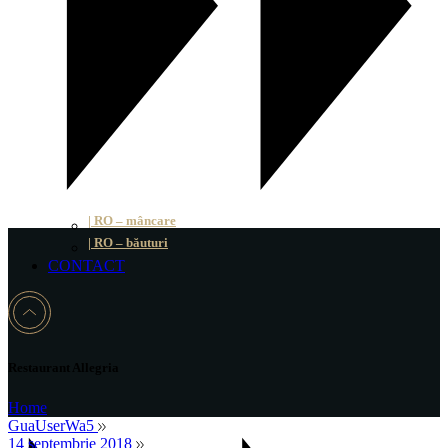
| RO – mâncare
| RO – băuturi
CONTACT
Restaurant Allegria
Home
GuaUserWa5
14 septembrie 2018