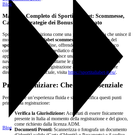
Blog
Manuale Completo di SportitaliaBet: Scommesse,
Casino e Strategie dei Bonus Aggiornato
SportitaliaBet si posiziona come una piattaforma ibrida che unisce il
mondo delle
sportitaliabet scommesse
sportive a quello del
sportitaliabet casino
online, offrendo un’esperienza di gioco
completa sotto il marchio mediatico di Sportitalia. Questo
approfondimento tecnico fornisce una mappa dettagliata per
navigare la piattaforma, sfruttarne le promozioni e gestire ogni
aspetto operativo, dalla registrazione ai prelievi. Per accedere
direttamente al sito ufficiale, visita
https://sportitaliabet-it.eu/
.
Prima di Iniziare: Checklist Essenziale
Per garantire un’esperienza fluida e sicura, verifica questi punti
prima della registrazione:
Verifica la Giurisdizione:
Accertati di essere fisicamente
presente in Italia al momento della registrazione e del gioco,
come richiesto dalla licenza ADM.
Blog
Documenti Pronti:
Scannerizza o fotografa un documento
d’identità valido (Carta d’Identità o Passaporto) e il codice