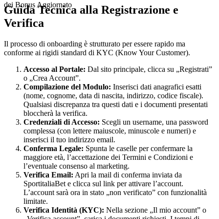
dei Bonus Aggiornato
Guida Tecnica alla Registrazione e
Verifica
Il processo di onboarding è strutturato per essere rapido ma
conforme ai rigidi standard di KYC (Know Your Customer).
Accesso al Portale:
Dal sito principale, clicca su „Registrati”
o „Crea Account”.
Compilazione del Modulo:
Inserisci dati anagrafici esatti
(nome, cognome, data di nascita, indirizzo, codice fiscale).
Qualsiasi discrepanza tra questi dati e i documenti presentati
bloccherà la verifica.
Credenziali di Accesso:
Scegli un username, una password
complessa (con lettere maiuscole, minuscole e numeri) e
inserisci il tuo indirizzo email.
Conferma Legale:
Spunta le caselle per confermare la
maggiore età, l’accettazione dei Termini e Condizioni e
l’eventuale consenso al marketing.
Verifica Email:
Apri la mail di conferma inviata da
SportitaliaBet e clicca sul link per attivare l’account.
L’account sarà ora in stato „non verificato” con funzionalità
limitate.
Verifica Identità (KYC):
Nella sezione „Il mio account” o
„Verifica account”, carica i documenti richiesti. I tempi di