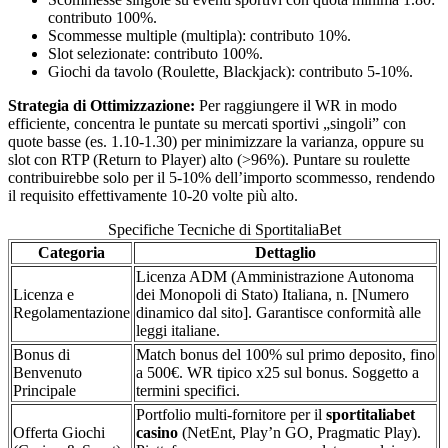
contributo 100%.
Scommesse multiple (multipla): contributo 10%.
Slot selezionate: contributo 100%.
Giochi da tavolo (Roulette, Blackjack): contributo 5-10%.
Strategia di Ottimizzazione:
Per raggiungere il WR in modo
efficiente, concentra le puntate su mercati sportivi „singoli” con
quote basse (es. 1.10-1.30) per minimizzare la varianza, oppure su
slot con RTP (Return to Player) alto (>96%). Puntare su roulette
contribuirebbe solo per il 5-10% dell’importo scommesso, rendendo
il requisito effettivamente 10-20 volte più alto.
Specifiche Tecniche di SportitaliaBet
Categoria
Dettaglio
Licenza ADM (Amministrazione Autonoma
Licenza e
dei Monopoli di Stato) Italiana, n. [Numero
Regolamentazione
dinamico dal sito]. Garantisce conformità alle
leggi italiane.
Bonus di
Match bonus del 100% sul primo deposito, fino
Benvenuto
a 500€. WR tipico x25 sul bonus. Soggetto a
Principale
termini specifici.
Portfolio multi-fornitore per il
sportitaliabet
Offerta Giochi
casino
(NetEnt, Play’n GO, Pragmatic Play).