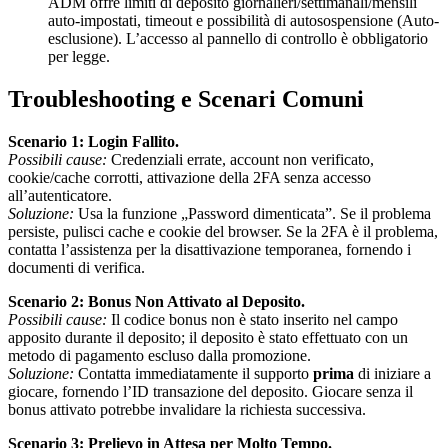
ADM offre limiti di deposito giornalieri/settimanali/mensili
auto-impostati, timeout e possibilità di autosospensione (Auto-
esclusione). L’accesso al pannello di controllo è obbligatorio
per legge.
Troubleshooting e Scenari Comuni
Scenario 1: Login Fallito.
Possibili cause:
Credenziali errate, account non verificato,
cookie/cache corrotti, attivazione della 2FA senza accesso
all’autenticatore.
Soluzione:
Usa la funzione „Password dimenticata”. Se il problema
persiste, pulisci cache e cookie del browser. Se la 2FA è il problema,
contatta l’assistenza per la disattivazione temporanea, fornendo i
documenti di verifica.
Scenario 2: Bonus Non Attivato al Deposito.
Possibili cause:
Il codice bonus non è stato inserito nel campo
apposito durante il deposito; il deposito è stato effettuato con un
metodo di pagamento escluso dalla promozione.
Soluzione:
Contatta immediatamente il supporto
prima
di iniziare a
giocare, fornendo l’ID transazione del deposito. Giocare senza il
bonus attivato potrebbe invalidare la richiesta successiva.
Scenario 3: Prelievo in Attesa per Molto Tempo.