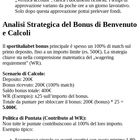
approvazione variano da poche ore a un giorno lavorativo.
Solo dopo questa approvazione potrai prelevare fondi.
Analisi Strategica del Bonus di Benvenuto
e Calcoli
Il
sportitaliabet bonus
principale è spesso un 100% di match sul
primo deposito, fino a un importo limite (es. 500€). La strategia
chiave sta nella comprensione matematica del „wagering
requirement” (WR).
Scenario di Calcolo:
Deposito: 200€
Bonus ricevuto: 200€ (100% match)
Saldo bonus totale: 400€
WR (Esempio): x25 sull’importo del bonus.
Totale da puntare per sbloccare il bonus: 200€ (bonus) * 25 =
5.000€
.
Politica di Puntata (Contributo al WR):
Non tutte le puntate contribuiscono al 100% del loro importo.
Esempio tipico:
Scommesse singole su eventi sportivi con quota minima 1.80: