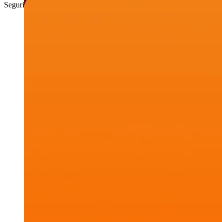
Seguridad y Estrategia...