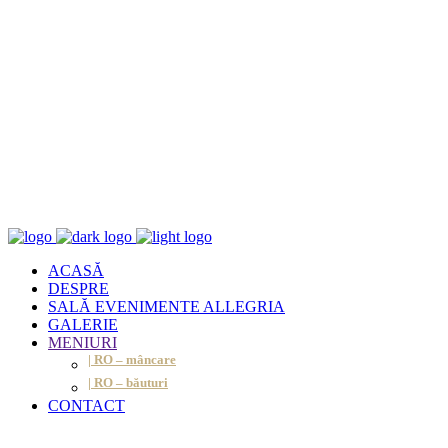
ACASĂ
DESPRE
SALĂ EVENIMENTE ALLEGRIA
GALERIE
MENIURI
| RO – mâncare
| RO – băuturi
CONTACT