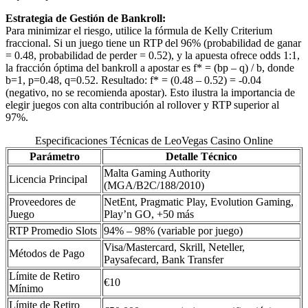
Estrategia de Gestión de Bankroll:
Para minimizar el riesgo, utilice la fórmula de Kelly Criterium
fraccional. Si un juego tiene un RTP del 96% (probabilidad de ganar
= 0.48, probabilidad de perder = 0.52), y la apuesta ofrece odds 1:1,
la fracción óptima del bankroll a apostar es f* = (bp – q) / b, donde
b=1, p=0.48, q=0.52. Resultado: f* = (0.48 – 0.52) = -0.04
(negativo, no se recomienda apostar). Esto ilustra la importancia de
elegir juegos con alta contribución al rollover y RTP superior al
97%.
Especificaciones Técnicas de LeoVegas Casino Online
Parámetro
Detalle Técnico
Malta Gaming Authority
Licencia Principal
(MGA/B2C/188/2010)
Proveedores de
NetEnt, Pragmatic Play, Evolution Gaming,
Juego
Play’n GO, +50 más
RTP Promedio Slots
94% – 98% (variable por juego)
Visa/Mastercard, Skrill, Neteller,
Métodos de Pago
Paysafecard, Bank Transfer
Límite de Retiro
€10
Mínimo
Límite de Retiro