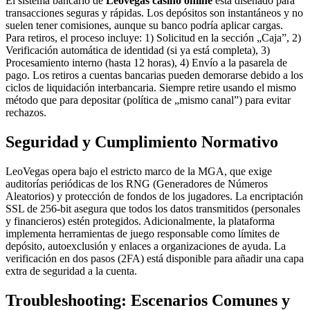
El sistema bancario de
Leovegas casino online
está diseñado para
transacciones seguras y rápidas. Los depósitos son instantáneos y no
suelen tener comisiones, aunque su banco podría aplicar cargas.
Para retiros, el proceso incluye: 1) Solicitud en la sección „Caja”, 2)
Verificación automática de identidad (si ya está completa), 3)
Procesamiento interno (hasta 12 horas), 4) Envío a la pasarela de
pago. Los retiros a cuentas bancarias pueden demorarse debido a los
ciclos de liquidación interbancaria. Siempre retire usando el mismo
método que para depositar (política de „mismo canal”) para evitar
rechazos.
Seguridad y Cumplimiento Normativo
LeoVegas opera bajo el estricto marco de la MGA, que exige
auditorías periódicas de los RNG (Generadores de Números
Aleatorios) y protección de fondos de los jugadores. La encriptación
SSL de 256-bit asegura que todos los datos transmitidos (personales
y financieros) estén protegidos. Adicionalmente, la plataforma
implementa herramientas de juego responsable como límites de
depósito, autoexclusión y enlaces a organizaciones de ayuda. La
verificación en dos pasos (2FA) está disponible para añadir una capa
extra de seguridad a la cuenta.
Troubleshooting: Escenarios Comunes y