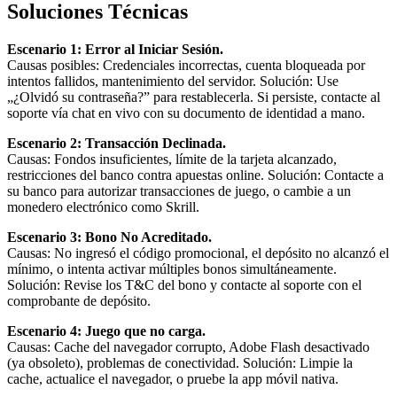
Soluciones Técnicas
Escenario 1: Error al Iniciar Sesión.
Causas posibles: Credenciales incorrectas, cuenta bloqueada por
intentos fallidos, mantenimiento del servidor. Solución: Use
„¿Olvidó su contraseña?” para restablecerla. Si persiste, contacte al
soporte vía chat en vivo con su documento de identidad a mano.
Escenario 2: Transacción Declinada.
Causas: Fondos insuficientes, límite de la tarjeta alcanzado,
restricciones del banco contra apuestas online. Solución: Contacte a
su banco para autorizar transacciones de juego, o cambie a un
monedero electrónico como Skrill.
Escenario 3: Bono No Acreditado.
Causas: No ingresó el código promocional, el depósito no alcanzó el
mínimo, o intenta activar múltiples bonos simultáneamente.
Solución: Revise los T&C del bono y contacte al soporte con el
comprobante de depósito.
Escenario 4: Juego que no carga.
Causas: Cache del navegador corrupto, Adobe Flash desactivado
(ya obsoleto), problemas de conectividad. Solución: Limpie la
cache, actualice el navegador, o pruebe la app móvil nativa.