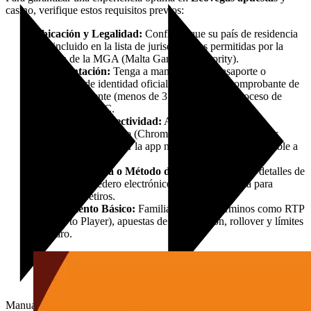
casino, verifique estos requisitos previos:
Ubicación y Legalidad:
Confirme que su país de residencia
esté incluido en la lista de jurisdicciones permitidas por la
licencia de la MGA (Malta Gaming Authority).
Documentación:
Tenga a mano su DNI, pasaporte o
documento de identidad oficial, así como un comprobante de
domicilio reciente (menos de 3 meses) para el proceso de
verificación KYC.
Dispositivo y Conectividad:
Asegúrese de usar un
navegador actualizado (Chrome, Firefox, Safari) o tener
espacio para descargar la app nativa. Una conexión estable a
Internet es crucial.
Cuenta Bancaria o Método de Pago:
Prepare los detalles de
su tarjeta, monedero electrónico o cuenta bancaria para
depósitos y retiros.
Conocimiento Básico:
Familiarícese con términos como RTP
(Return to Player), apuestas de bonificación, rollover y límites
de retiro.
Manual Técnico de LeoVegas Casino Online: Análisis de Apuestas,