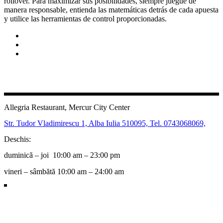
rollover. Para maximizar sus posibilidades, siempre juegue de
manera responsable, entienda las matemáticas detrás de cada apuesta
y utilice las herramientas de control proporcionadas.
Allegria Restaurant, Mercur City Center
Str. Tudor Vladimirescu 1, Alba Iulia 510095,
Tel. 0743068069,
Deschis:
duminică – joi 10:00 am – 23:00 pm
vineri – sâmbătă 10:00 am – 24:00 am