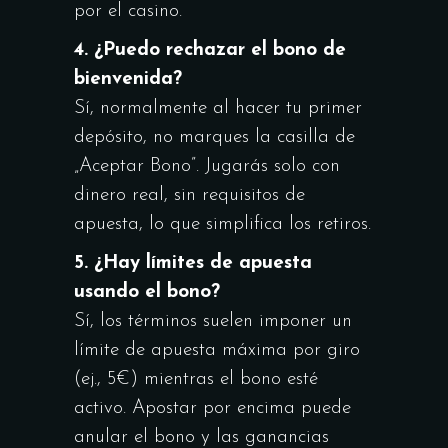
por el casino.
4. ¿Puedo rechazar el bono de
bienvenida?
Sí, normalmente al hacer tu primer
depósito, no marques la casilla de
„Aceptar Bono”. Jugarás solo con
dinero real, sin requisitos de
apuesta, lo que simplifica los retiros.
5. ¿Hay límites de apuesta
usando el bono?
Sí, los términos suelen imponer un
límite de apuesta máxima por giro
(ej., 5€) mientras el bono esté
activo. Apostar por encima puede
anular el bono y las ganancias