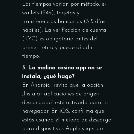
Los tiempos varían por método: e-
wallets (24h), tarjetas y
transferencias bancarias (3-5 días
hábiles). La verificación de cuenta
(KYC) es obligatoria antes del
primer retiro y puede añadir
tiempo.
3. La
malina casino app
no se
instala, ¿qué hago?
En Android, revisa que la opción
„Instalar aplicaciones de origen
desconocido” esté activada para tu
navegador. En iOS, confirma que
estás usando el método de descarga
para dispositivos Apple sugerido