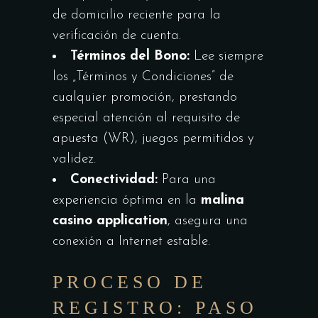
de domicilio reciente para la
verificación de cuenta.
Términos del Bono:
Lee siempre
los „Términos y Condiciones” de
cualquier promoción, prestando
especial atención al requisito de
apuesta (WR), juegos permitidos y
validez.
Conectividad:
Para una
experiencia óptima en la
malina
casino application
, asegura una
conexión a Internet estable.
PROCESO DE
REGISTRO: PASO