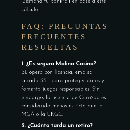
Gestiona tu bankroll en base a este
cálculo.
FAQ: PREGUNTAS
FRECUENTES
RESUELTAS
1. ¿Es seguro Malina Casino?
Sí, opera con licencia, emplea
cifrado SSL para proteger datos y
fomenta juegos responsables. Sin
embargo, la licencia de Curazao es
considerada menos estricta que la
MGA o la UKGC.
2. ¿Cuánto tarda un retiro?