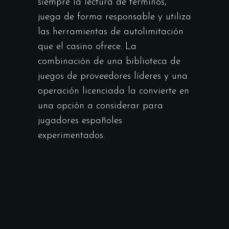
siempre la lectura de términos,
juega de forma responsable y utiliza
las herramientas de autolimitación
que el casino ofrece. La
combinación de una biblioteca de
juegos de proveedores líderes y una
operación licenciada la convierte en
una opción a considerar para
jugadores españoles
experimentados.