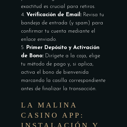
exactitud es crucial para retiros.
Verificación de Email:
Revisa tu
bandeja de entrada (y spam) para
confirmar tu cuenta mediante el
enlace enviado.
Primer Depósito y Activación
de Bono:
Dirígete a la caja, elige
tu método de pago y, si aplica,
activa el bono de bienvenida
marcando la casilla correspondiente
antes de finalizar la transacción.
LA MALINA
CASINO APP:
INSTALACIÓN Y