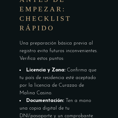
EMPEZAR:
CHECKLIST
RÁPIDO
Una preparación básica previa al
registro evita futuros inconvenientes.
Verifica estos puntos:
Licencia y Zona:
Confirma que
tu país de residencia esté aceptado
por la licencia de Curazao de
Malina Casino.
Documentación:
Ten a mano
una copia digital de tu
DNI/pasaporte y un comprobante