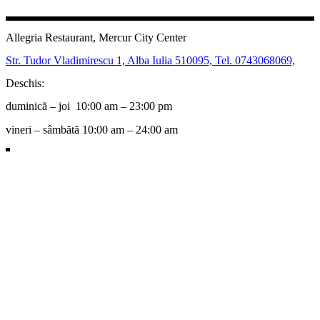
Allegria Restaurant, Mercur City Center
Str. Tudor Vladimirescu 1, Alba Iulia 510095,
Tel. 0743068069,
Deschis:
duminică – joi 10:00 am – 23:00 pm
vineri – sâmbătă 10:00 am – 24:00 am