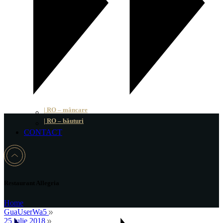
| RO – mâncare
| RO – băuturi
CONTACT
Restaurant Allegria
Home
GuaUserWa5
25 iulie 2018