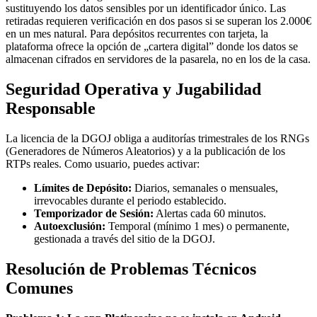
sustituyendo los datos sensibles por un identificador único. Las
retiradas requieren verificación en dos pasos si se superan los 2.000€
en un mes natural. Para depósitos recurrentes con tarjeta, la
plataforma ofrece la opción de „cartera digital” donde los datos se
almacenan cifrados en servidores de la pasarela, no en los de la casa.
Seguridad Operativa y Jugabilidad
Responsable
La licencia de la DGOJ obliga a auditorías trimestrales de los RNGs
(Generadores de Números Aleatorios) y a la publicación de los
RTPs reales. Como usuario, puedes activar:
Límites de Depósito:
Diarios, semanales o mensuales,
irrevocables durante el periodo establecido.
Temporizador de Sesión:
Alertas cada 60 minutos.
Autoexclusión:
Temporal (mínimo 1 mes) o permanente,
gestionada a través del sitio de la DGOJ.
Resolución de Problemas Técnicos
Comunes