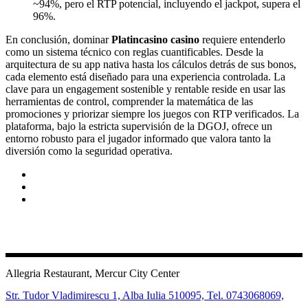
~94%, pero el RTP potencial, incluyendo el jackpot, supera el
96%.
En conclusión, dominar
Platincasino casino
requiere entenderlo
como un sistema técnico con reglas cuantificables. Desde la
arquitectura de su app nativa hasta los cálculos detrás de sus bonos,
cada elemento está diseñado para una experiencia controlada. La
clave para un engagement sostenible y rentable reside en usar las
herramientas de control, comprender la matemática de las
promociones y priorizar siempre los juegos con RTP verificados. La
plataforma, bajo la estricta supervisión de la DGOJ, ofrece un
entorno robusto para el jugador informado que valora tanto la
diversión como la seguridad operativa.
Allegria Restaurant, Mercur City Center
Str. Tudor Vladimirescu 1, Alba Iulia 510095,
Tel. 0743068069,