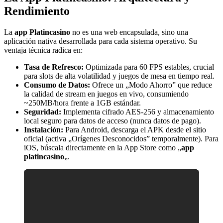
Rendimiento
La
app Platincasino
no es una web encapsulada, sino una
aplicación nativa desarrollada para cada sistema operativo. Su
ventaja técnica radica en:
Tasa de Refresco:
Optimizada para 60 FPS estables, crucial
para slots de alta volatilidad y juegos de mesa en tiempo real.
Consumo de Datos:
Ofrece un „Modo Ahorro” que reduce
la calidad de stream en juegos en vivo, consumiendo
~250MB/hora frente a 1GB estándar.
Seguridad:
Implementa cifrado AES-256 y almacenamiento
local seguro para datos de acceso (nunca datos de pago).
Instalación:
Para Android, descarga el APK desde el sitio
oficial (activa „Orígenes Desconocidos” temporalmente). Para
iOS, búscala directamente en la App Store como „
app
platincasino
„.