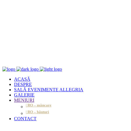
ACASĂ
DESPRE
SALĂ EVENIMENTE ALLEGRIA
GALERIE
MENIURI
| RO – mâncare
| RO – băuturi
CONTACT