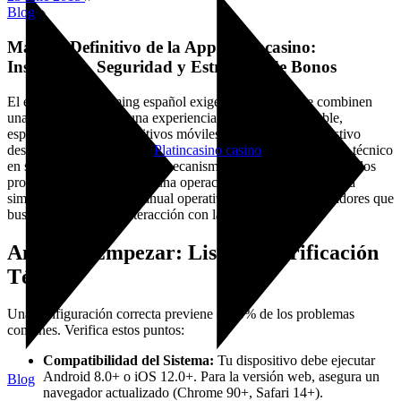
Blog
Manual Definitivo de la App Platincasino:
Instalación, Seguridad y Estrategia de Bonos
El entorno del iGaming español exige plataformas que combinen
una oferta sólida con una experiencia de usuario impecable,
especialmente en dispositivos móviles. Este análisis exhaustivo
desglosa el ecosistema de
Platincasino casino
, con un énfasis técnico
en su aplicación nativa, los mecanismos de sus promociones y los
protocolos que garantizan una operación segura. Más que una
simple revisión, es un manual operativo diseñado para jugadores que
buscan optimizar su interacción con la marca.
Antes de Empezar: Lista de Verificación
Técnica
Una configuración correcta previene el 90% de los problemas
comunes. Verifica estos puntos:
Compatibilidad del Sistema:
Tu dispositivo debe ejecutar
Android 8.0+ o iOS 12.0+. Para la versión web, asegura un
Blog
navegador actualizado (Chrome 90+, Safari 14+).