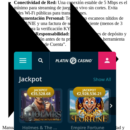
Conectividad de Red:
Una conexión estable de 5 Mbps es el
mínimo para streaming de juego en vivo sin cortes. Evita
redes Wi-Fi públicas para transacciones.
Documentación Personal:
Ten a mano escaneos nítidos de
tu DNI/NIE y una factura de servicios reciente (menos de 3
meses) para la verificación KYC.
Política de Responsabilidad:
Establece límites de depósito y
tiempo de sesión antes de tu primer depósito. La herramienta
está en „Ajustes de Cuenta”.
Manual Definitivo de la App Platincasino: Instalación, Seguridad y