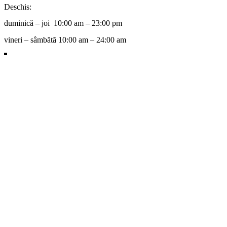
Deschis:
duminică – joi 10:00 am – 23:00 pm
vineri – sâmbătă 10:00 am – 24:00 am