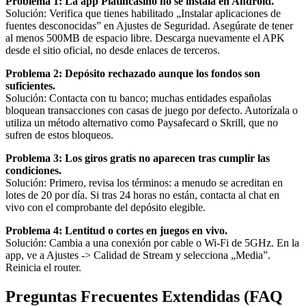
Problema 1: La app Platincasino no se instala en Android.
Solución: Verifica que tienes habilitado „Instalar aplicaciones de
fuentes desconocidas” en Ajustes de Seguridad. Asegúrate de tener
al menos 500MB de espacio libre. Descarga nuevamente el APK
desde el sitio oficial, no desde enlaces de terceros.
Problema 2: Depósito rechazado aunque los fondos son
suficientes.
Solución: Contacta con tu banco; muchas entidades españolas
bloquean transacciones con casas de juego por defecto. Autorízala o
utiliza un método alternativo como Paysafecard o Skrill, que no
sufren de estos bloqueos.
Problema 3: Los giros gratis no aparecen tras cumplir las
condiciones.
Solución: Primero, revisa los términos: a menudo se acreditan en
lotes de 20 por día. Si tras 24 horas no están, contacta al chat en
vivo con el comprobante del depósito elegible.
Problema 4: Lentitud o cortes en juegos en vivo.
Solución: Cambia a una conexión por cable o Wi-Fi de 5GHz. En la
app, ve a Ajustes -> Calidad de Stream y selecciona „Media”.
Reinicia el router.
Preguntas Frecuentes Extendidas (FAQ