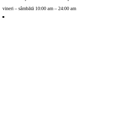
vineri – sâmbătă 10:00 am – 24:00 am