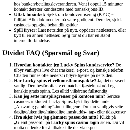
hos banken/betalingsleverandøren. Vent i opptil 15 minutter,
kontakt deretter kundestøtte med transaksjons-ID.
Uttak forsinket:
Sjekk om kontoverifisering (KYC) er
fullført. Alle dokumenter må være godkjent. Deretter, sjekk
casinoets oppgitte behandlingstider.
Spill fryser:
Last nettsiden på nytt, oppdater nettleseren, eller
bytt til en annen nettleser. Sørg for at du har en stabil
internettforbindelse.
Utvidet FAQ (Spørsmål og Svar)
Hvordan kontakter jeg Lucky Spins kundeservice?
De
tilbyr vanligvis live chat (raskest), e-post, og kanskje telefon.
Chatten finnes ofte nederst i høyre hjørne på nettsiden.
Har Lucky spins et velkomstbonuspakke?
Ja, det er svært
vanlig. Den består ofte av et matchet førsteinnskudd og
kanskje gratis spinn. Les alltid vilkårene fullstendig.
Kan jeg sette innspillsgrenser på kontoen min?
Seriøse
casinoer, inkludert Lucky Spins, bør tilby dette under
„Ansvarlig gambling”-innstillingene. Du kan vanligvis sette
daglige/ukentlige/månedlige innskudds-, tap- eller tidsgrenser.
Hva skjer hvis jeg glemmer passordet mitt?
Klikk på
„Glemt passord” på
Lucky spins casino login
-siden. Du vil
motta en lenke for å tilbakestille det via e-post.