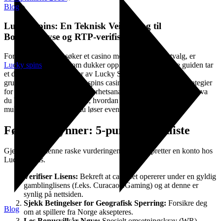
Blog
Lucky Spins: En Teknisk Veiledning til
Bonusanalyse og RTP-verifisering
For nordmenn som søker et casino med et bredt spillutvalg, er
Lucky spins
et navn som dukker opp. Denne omfattende guiden tar
et dypdykk i alle aspekter av Lucky Spins casino, fra det
grunnleggende ved Lucky spins casino login til avanserte strategier
for bonusforvaltning og sikkerhetsanalyse. Vi ser nærmere på hva
du bør vite før du begynner, hvordan du maksimerer dine
muligheter, og hvordan du løser eventuelle problemer.
Før du begynner: 5-punkts sjekkliste
Gjennomfør denne raske vurderingen før du oppretter en konto hos
Lucky Spins.
Verifiser Lisens:
Bekreft at casinoet opererer under en gyldig
gamblinglisens (f.eks. Curacao eGaming) og at denne er
synlig på nettsiden.
Sjekk Betingelser for Geografisk Sperring:
Forsikre deg
Blog
om at spillere fra Norge aksepteres.
Les Bonusvilkår Nøye:
Spesielt omsetningskrav (WR),