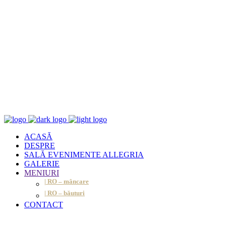
ACASĂ
DESPRE
SALĂ EVENIMENTE ALLEGRIA
GALERIE
MENIURI
| RO – mâncare
| RO – băuturi
CONTACT