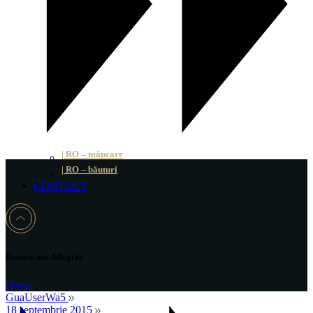
| RO – mâncare
| RO – băuturi
CONTACT
Restaurant Allegria
Home
GuaUserWa5
18 septembrie 2015