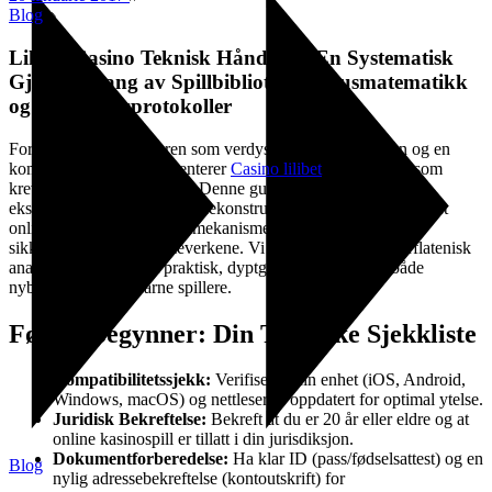
Blog
Lilibet Casino Teknisk Håndbok: En Systematisk
Gjennomgang av Spillbibliotek, Bonusmatematikk
og Sikkerhetsprotokoller
For den tekniske spilleren som verdyser detaljer, presisjon og en
komplett oversikt, representerer
Casino lilibet
en plattform som
krever nøye gjennomgang. Denne guiden fungerer som en
ekshaustiv whitepaper som dekonstruerer alle aspekter av lilibet
online casino, fra dets spillmekanismer til de finansielle og
sikkerhetsmessige rammeverkene. Vi går langt utover overflatenisk
analyse for å levere et praktisk, dyptgående manual for både
nybegynnere og erfarne spillere.
Før du begynner: Din Tekniske Sjekkliste
Kompatibilitetssjekk:
Verifiser at din enhet (iOS, Android,
Windows, macOS) og nettleser er oppdatert for optimal ytelse.
Juridisk Bekreftelse:
Bekreft at du er 20 år eller eldre og at
online kasinospill er tillatt i din jurisdiksjon.
Dokumentforberedelse:
Ha klar ID (pass/fødselsattest) og en
Blog
nylig adressebekreftelse (kontoutskrift) for