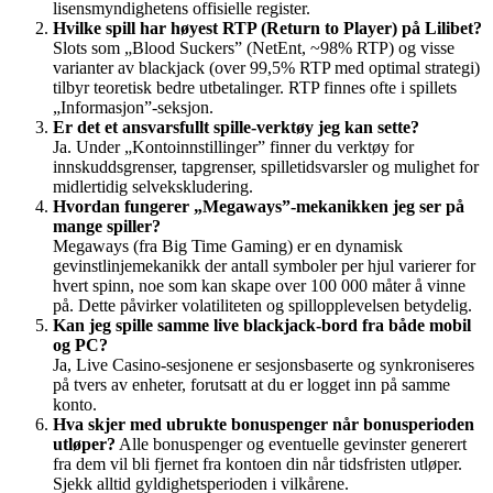
lisensmyndighetens offisielle register.
Hvilke spill har høyest RTP (Return to Player) på Lilibet?
Slots som „Blood Suckers” (NetEnt, ~98% RTP) og visse
varianter av blackjack (over 99,5% RTP med optimal strategi)
tilbyr teoretisk bedre utbetalinger. RTP finnes ofte i spillets
„Informasjon”-seksjon.
Er det et ansvarsfullt spille-verktøy jeg kan sette?
Ja. Under „Kontoinnstillinger” finner du verktøy for
innskuddsgrenser, tapgrenser, spilletidsvarsler og mulighet for
midlertidig selvekskludering.
Hvordan fungerer „Megaways”-mekanikken jeg ser på
mange spiller?
Megaways (fra Big Time Gaming) er en dynamisk
gevinstlinjemekanikk der antall symboler per hjul varierer for
hvert spinn, noe som kan skape over 100 000 måter å vinne
på. Dette påvirker volatiliteten og spillopplevelsen betydelig.
Kan jeg spille samme live blackjack-bord fra både mobil
og PC?
Ja, Live Casino-sesjonene er sesjonsbaserte og synkroniseres
på tvers av enheter, forutsatt at du er logget inn på samme
konto.
Hva skjer med ubrukte bonuspenger når bonusperioden
utløper?
Alle bonuspenger og eventuelle gevinster generert
fra dem vil bli fjernet fra kontoen din når tidsfristen utløper.
Sjekk alltid gyldighetsperioden i vilkårene.