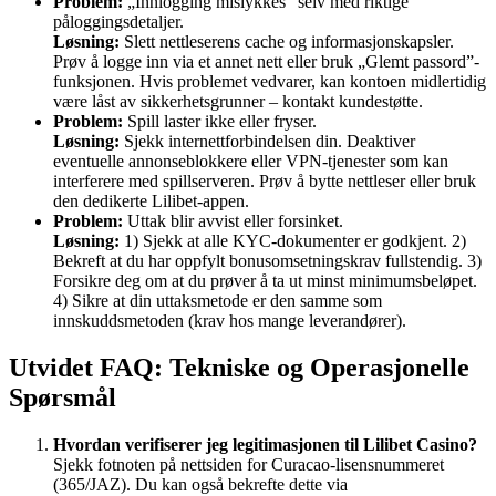
Problem:
„Innlogging mislykkes” selv med riktige
påloggingsdetaljer.
Løsning:
Slett nettleserens cache og informasjonskapsler.
Prøv å logge inn via et annet nett eller bruk „Glemt passord”-
funksjonen. Hvis problemet vedvarer, kan kontoen midlertidig
være låst av sikkerhetsgrunner – kontakt kundestøtte.
Problem:
Spill laster ikke eller fryser.
Løsning:
Sjekk internettforbindelsen din. Deaktiver
eventuelle annonseblokkere eller VPN-tjenester som kan
interferere med spillserveren. Prøv å bytte nettleser eller bruk
den dedikerte Lilibet-appen.
Problem:
Uttak blir avvist eller forsinket.
Løsning:
1) Sjekk at alle KYC-dokumenter er godkjent. 2)
Bekreft at du har oppfylt bonusomsetningskrav fullstendig. 3)
Forsikre deg om at du prøver å ta ut minst minimumsbeløpet.
4) Sikre at din uttaksmetode er den samme som
innskuddsmetoden (krav hos mange leverandører).
Utvidet FAQ: Tekniske og Operasjonelle
Spørsmål
Hvordan verifiserer jeg legitimasjonen til Lilibet Casino?
Sjekk fotnoten på nettsiden for Curacao-lisensnummeret
(365/JAZ). Du kan også bekrefte dette via