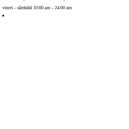
vineri – sâmbătă 10:00 am – 24:00 am