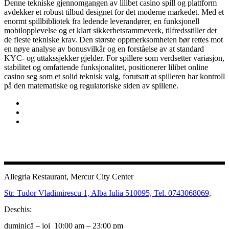
Denne tekniske gjennomgangen av lilibet casino spill og plattform
avdekker et robust tilbud designet for det moderne markedet. Med et
enormt spillbibliotek fra ledende leverandører, en funksjonell
mobilopplevelse og et klart sikkerhetsrammeverk, tilfredsstiller det
de fleste tekniske krav. Den største oppmerksomheten bør rettes mot
en nøye analyse av bonusvilkår og en forståelse av at standard
KYC- og uttakssjekker gjelder. For spillere som verdsetter variasjon,
stabilitet og omfattende funksjonalitet, positionerer lilibet online
casino seg som et solid teknisk valg, forutsatt at spilleren har kontroll
på den matematiske og regulatoriske siden av spillene.
Allegria Restaurant, Mercur City Center
Str. Tudor Vladimirescu 1, Alba Iulia 510095,
Tel. 0743068069,
Deschis:
duminică – joi 10:00 am – 23:00 pm