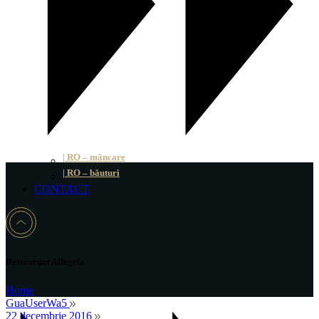
| RO – mâncare
| RO – băuturi
CONTACT
Restaurant Allegria
Home
GuaUserWa5
22 decembrie 2016