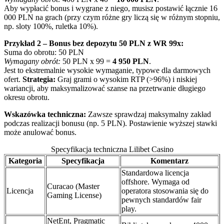
Aby wypłacić bonus i wygrane z niego, musisz postawić łącznie 16
000 PLN na grach (przy czym różne gry liczą się w różnym stopniu,
np. sloty 100%, ruletka 10%).
Przykład 2 – Bonus bez depozytu 50 PLN z WR 99x:
Suma do obrotu: 50 PLN
Wymagany obrót:
50 PLN x 99 =
4 950 PLN
.
Jest to ekstremalnie wysokie wymaganie, typowe dla darmowych
ofert.
Strategia:
Graj grami o wysokim RTP (>96%) i niskiej
wariancji, aby maksymalizować szanse na przetrwanie długiego
okresu obrotu.
Wskazówka techniczna:
Zawsze sprawdzaj maksymalny zakład
podczas realizacji bonusu (np. 5 PLN). Postawienie wyższej stawki
może anulować bonus.
Specyfikacja techniczna Lilibet Casino
Kategoria
Specyfikacja
Komentarz
Standardowa licencja
offshore. Wymaga od
Curacao (Master
Licencja
operatora stosowania się do
Gaming License)
pewnych standardów fair
play.
NetEnt, Pragmatic