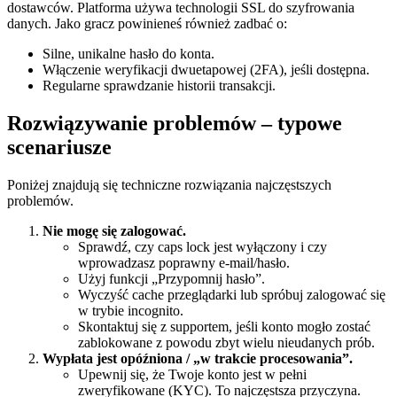
dostawców. Platforma używa technologii SSL do szyfrowania
danych. Jako gracz powinieneś również zadbać o:
Silne, unikalne hasło do konta.
Włączenie weryfikacji dwuetapowej (2FA), jeśli dostępna.
Regularne sprawdzanie historii transakcji.
Rozwiązywanie problemów – typowe
scenariusze
Poniżej znajdują się techniczne rozwiązania najczęstszych
problemów.
Nie mogę się zalogować.
Sprawdź, czy caps lock jest wyłączony i czy
wprowadzasz poprawny e-mail/hasło.
Użyj funkcji „Przypomnij hasło”.
Wyczyść cache przeglądarki lub spróbuj zalogować się
w trybie incognito.
Skontaktuj się z supportem, jeśli konto mogło zostać
zablokowane z powodu zbyt wielu nieudanych prób.
Wypłata jest opóźniona / „w trakcie procesowania”.
Upewnij się, że Twoje konto jest w pełni
zweryfikowane (KYC). To najczęstsza przyczyna.