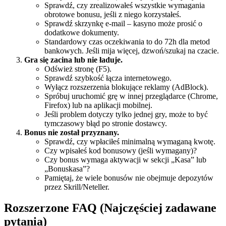
Sprawdź, czy zrealizowałeś wszystkie wymagania
obrotowe bonusu, jeśli z niego korzystałeś.
Sprawdź skrzynkę e-mail – kasyno może prosić o
dodatkowe dokumenty.
Standardowy czas oczekiwania to do 72h dla metod
bankowych. Jeśli mija więcej, dzwoń/szukaj na czacie.
Gra się zacina lub nie ładuje.
Odśwież stronę (F5).
Sprawdź szybkość łącza internetowego.
Wyłącz rozszerzenia blokujące reklamy (AdBlock).
Spróbuj uruchomić grę w innej przeglądarce (Chrome,
Firefox) lub na aplikacji mobilnej.
Jeśli problem dotyczy tylko jednej gry, może to być
tymczasowy błąd po stronie dostawcy.
Bonus nie został przyznany.
Sprawdź, czy wpłaciłeś minimalną wymaganą kwotę.
Czy wpisałeś kod bonusowy (jeśli wymagany)?
Czy bonus wymaga aktywacji w sekcji „Kasa” lub
„Bonuskasa”?
Pamiętaj, że wiele bonusów nie obejmuje depozytów
przez Skrill/Neteller.
Rozszerzone FAQ (Najczęściej zadawane
pytania)