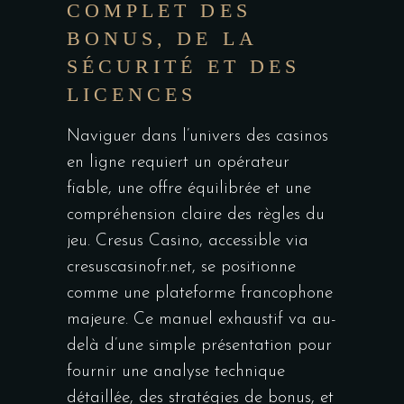
COMPLET DES
BONUS, DE LA
SÉCURITÉ ET DES
LICENCES
Naviguer dans l’univers des casinos
en ligne requiert un opérateur
fiable, une offre équilibrée et une
compréhension claire des règles du
jeu. Cresus Casino, accessible via
cresuscasinofr.net
, se positionne
comme une plateforme francophone
majeure. Ce manuel exhaustif va au-
delà d’une simple présentation pour
fournir une analyse technique
détaillée, des stratégies de bonus, et