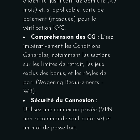
d’identité, justificatif de domicile (<3
mois) et, si applicable, carte de
paiement (masquée) pour la
vérification KYC.
Compréhension des CG :
Lisez
impérativement les Conditions
Générales, notamment les sections
sur les limites de retrait, les jeux
exclus des bonus, et les règles de
pari (Wagering Requirements –
WR).
Sécurité du Connexion :
Utilisez une connexion privée (VPN
non recommandé sauf autorisé) et
un mot de passe fort.