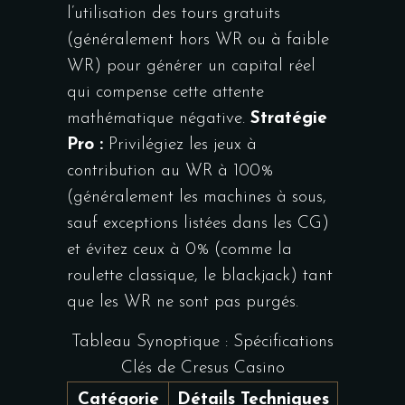
l’utilisation des tours gratuits
(généralement hors WR ou à faible
WR) pour générer un capital réel
qui compense cette attente
mathématique négative.
Stratégie
Pro :
Privilégiez les jeux à
contribution au WR à 100%
(généralement les machines à sous,
sauf exceptions listées dans les CG)
et évitez ceux à 0% (comme la
roulette classique, le blackjack) tant
que les WR ne sont pas purgés.
Tableau Synoptique : Spécifications
Clés de Cresus Casino
Catégorie
Détails Techniques