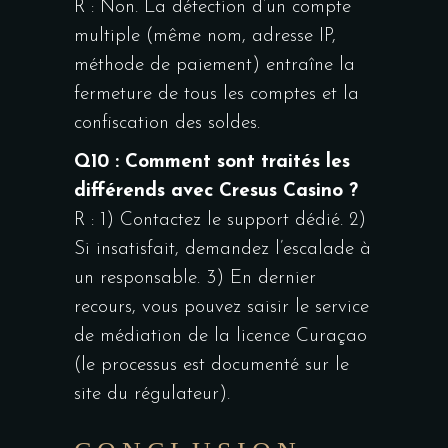
R : Non. La détection d’un compte
multiple (même nom, adresse IP,
méthode de paiement) entraîne la
fermeture de tous les comptes et la
confiscation des soldes.
Q10 : Comment sont traités les
différends avec Cresus Casino ?
R : 1) Contactez le support dédié. 2)
Si insatisfait, demandez l’escalade à
un responsable. 3) En dernier
recours, vous pouvez saisir le service
de médiation de la licence Curaçao
(le processus est documenté sur le
site du régulateur).