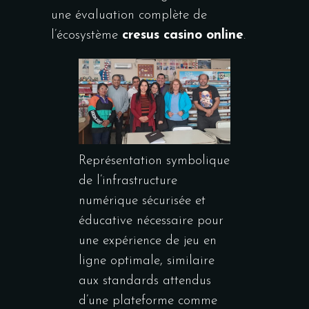
une évaluation complète de
l’écosystème
cresus casino online
.
Représentation symbolique
de l’infrastructure
numérique sécurisée et
éducative nécessaire pour
une expérience de jeu en
ligne optimale, similaire
aux standards attendus
d’une plateforme comme