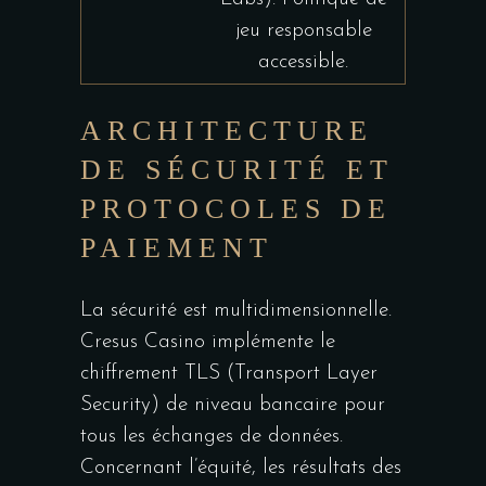
jeu responsable
accessible.
ARCHITECTURE
DE SÉCURITÉ ET
PROTOCOLES DE
PAIEMENT
La sécurité est multidimensionnelle.
Cresus Casino implémente le
chiffrement TLS (Transport Layer
Security) de niveau bancaire pour
tous les échanges de données.
Concernant l’équité, les résultats des