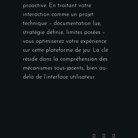
proactive. En traitant votre
interaction comme un projet
technique – documentation lue,
stratégie définie, limites posées –
vous optimiserez votre expérience
sur cette plateforme de jeu. La clé
réside dans la compréhension des
mécanismes sous-jacents, bien au-
delà de l’interface utilisateur.