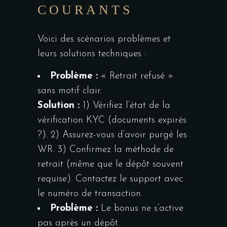
COURANTS
Voici des scénarios problèmes et
leurs solutions techniques :
Problème :
« Retrait refusé »
sans motif clair.
Solution :
1) Vérifiez l’état de la
vérification KYC (documents expirés
?). 2) Assurez-vous d’avoir purgé les
WR. 3) Confirmez la méthode de
retrait (même que le dépôt souvent
requise). Contactez le support avec
le numéro de transaction.
Problème :
Le bonus ne s’active
pas après un dépôt.