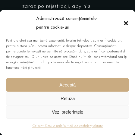
zaraz po rejestracji, aby nie
blokowała później pierwszej wypłaty.
Administrează consimțămintele
3. Czy mogę grać za darmo (w
pentru cookie-uri
trybie demo) w Vavada?
Pentru a oferi cea mai bună experiență, folosim tehnologii, cum ar fi cookie-uri,
Tak, większość gier slotowych
pentru a stoca și/sau accesa informațiile despre dispozitive. Consimțământul
pentru aceste tehnologii ne permite să procesăm date, cum ar fi comportamentul
dostępnych jest w trybie demo.
de navigare sau ID-uri unice pe acest site. Dacă nu îți dai consimțământul sau îți
Wystarczy wejść w wybraną grę i
retragi consimțământul dat poate avea afecte negative asupra unor anumite
funcționalități și funcții.
wybrać opcję „Graj za darmo”. Nie
wymaga to zalogowania ani
Acceptă
depozytu. Należy pamiętać, że gry
na żywo z krupierem oraz niektóre
Refuză
sloty progresywne nie mają trybu
Vezi preferințele
demo.
4. Co się stanie, jeśli zapomnę
Ce sunt Cookie-urile
Politică de confidențialitate
hasła do konta?