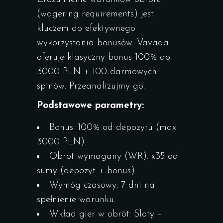
(wagering requirements) jest
kluczem do efektywnego
wykorzystania bonusów. Vavada
oferuje klasyczny bonus 100% do
3000 PLN + 100 darmowych
spinów. Przeanalizujmy go.
Podstawowe parametry:
Bonus: 100% od depozytu (max
3000 PLN).
Obrot wymagany (WR): x35 od
sumy (depozyt + bonus).
Wymóg czasowy: 7 dni na
spełnienie warunku.
Wkład gier w obrót: Sloty –