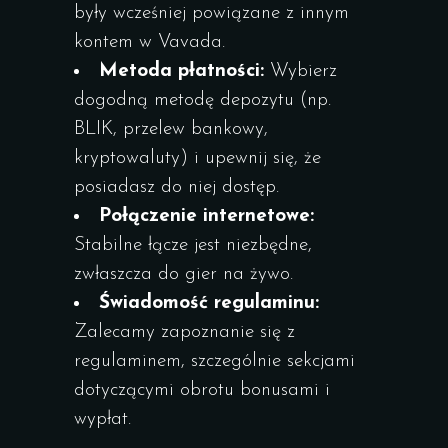
były wcześniej powiązane z innym
kontem w Vavada.
Metoda płatności:
Wybierz
dogodną metodę depozytu (np.
BLIK, przelew bankowy,
kryptowaluty) i upewnij się, że
posiadasz do niej dostęp.
Połączenie internetowe:
Stabilne łącze jest niezbędne,
zwłaszcza do gier na żywo.
Świadomość regulaminu:
Zalecamy zapoznanie się z
regulaminem, szczególnie sekcjami
dotyczącymi obrotu bonusami i
wypłat.