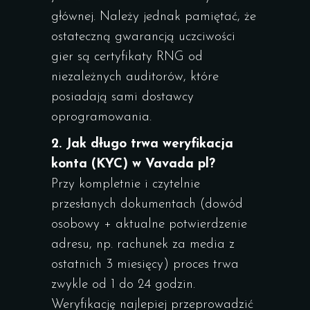
głównej. Należy jednak pamiętać, że
ostateczną gwarancją uczciwości
gier są certyfikaty RNG od
niezależnych auditorów, które
posiadają sami dostawcy
oprogramowania.
2. Jak długo trwa weryfikacja
konta (KYC) w Vavada pl?
Przy kompletnie i czytelnie
przesłanych dokumentach (dowód
osobowy + aktualne potwierdzenie
adresu, np. rachunek za media z
ostatnich 3 miesięcy) proces trwa
zwykle od 1 do 24 godzin.
Weryfikację najlepiej przeprowadzić