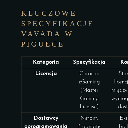
KLUCZOWE
SPECYFIKACJE
VAVADA W
PIGUŁCE
Kategoria
Specyfikacja
Ko
Licencja
Curacao
Sta
eGaming
licenc
(Master
między
Gaming
wymaga
License)
dost
Dostawcy
NetEnt,
Eks
oprogramowania
Pragmatic
bib