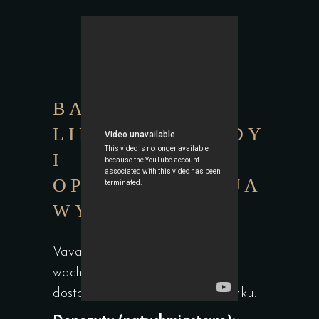
Wideo prezentujące
doświadczenie z gry na
żywo w kasynie Vavada.
BANKOWOŚĆ:
LIMITY, METODY
I
OPTYMALIZACJA
WYPŁAT
Vavada casino oferuje szeroki
wachlarz metod płatności
dostosowanych do polskiego rynku.