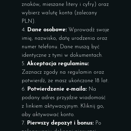
znaków, mieszane litery i cyfry) oraz
wybierz walutę konta (zalecany
PLN).
Dane osobowe:
Wprowadź swoje
imię, nazwisko, datę urodzenia oraz
numer telefonu. Dane muszą być
identyczne z tymi w dokumentach.
Akceptacja regulaminu:
Zaznacz zgody na regulamin oraz
potwierdź, że masz ukończone 18 lat.
Potwierdzenie e-maila:
Na
podany adres przyjdzie wiadomość
z linkiem aktywacyjnym. Kliknij go,
aby aktywować konto.
Pierwszy depozyt i bonus:
Po