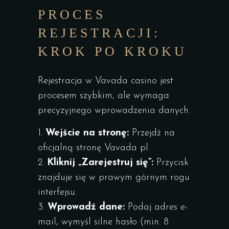
PROCES
REJESTRACJI:
KROK PO KROKU
Rejestracja w Vavada casino jest
procesem szybkim, ale wymaga
precyzyjnego wprowadzenia danych.
Wejście na stronę:
Przejdź na
oficjalną stronę Vavada pl.
Kliknij „Zarejestruj się”:
Przycisk
znajduje się w prawym górnym rogu
interfejsu.
Wprowadź dane:
Podaj adres e-
mail, wymyśl silne hasło (min. 8