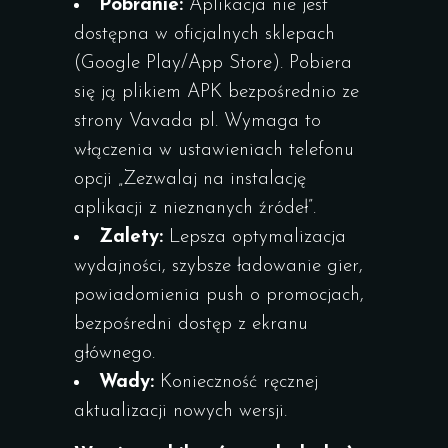
Pobranie:
Aplikacja nie jest
dostępna w oficjalnych sklepach
(Google Play/App Store). Pobiera
się ją plikiem APK bezpośrednio ze
strony Vavada pl. Wymaga to
włączenia w ustawieniach telefonu
opcji „Zezwalaj na instalację
aplikacji z nieznanych źródeł”.
Zalety:
Lepsza optymalizacja
wydajności, szybsze ładowanie gier,
powiadomienia push o promocjach,
bezpośredni dostęp z ekranu
głównego.
Wady:
Konieczność ręcznej
aktualizacji nowych wersji.