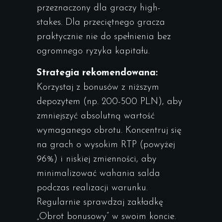
przeznaczony dla graczy high-
stakes. Dla przeciętnego gracza
praktycznie nie do spełnienia bez
ogromnego ryzyka kapitału.
Strategia rekomendowana:
Korzystaj z bonusów z niższym
depozytem (np. 200-500 PLN), aby
zmniejszyć absolutną wartość
wymaganego obrotu. Koncentruj się
na grach o wysokim RTP (powyżej
96%) i niskiej zmienności, aby
minimalizować wahania salda
podczas realizacji warunku.
Regularnie sprawdzaj zakładkę
„Obrot bonusowy” w swoim koncie.