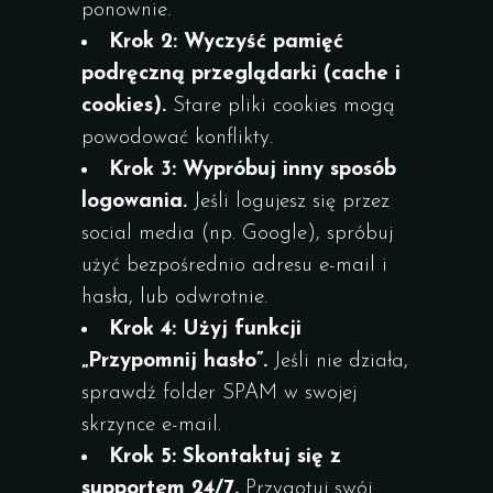
ponownie.
Krok 2: Wyczyść pamięć
podręczną przeglądarki (cache i
cookies).
Stare pliki cookies mogą
powodować konflikty.
Krok 3: Wypróbuj inny sposób
logowania.
Jeśli logujesz się przez
social media (np. Google), spróbuj
użyć bezpośrednio adresu e-mail i
hasła, lub odwrotnie.
Krok 4: Użyj funkcji
„Przypomnij hasło”.
Jeśli nie działa,
sprawdź folder SPAM w swojej
skrzynce e-mail.
Krok 5: Skontaktuj się z
supportem 24/7.
Przygotuj swój