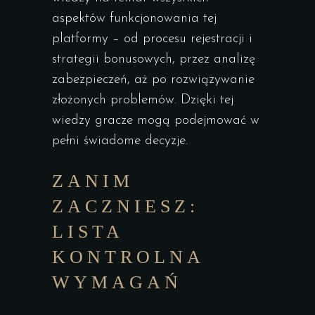
aspektów funkcjonowania tej
platformy – od procesu rejestracji i
strategii bonusowych, przez analizę
zabezpieczeń, aż po rozwiązywanie
złożonych problemów. Dzięki tej
wiedzy gracze mogą podejmować w
pełni świadome decyzje.
ZANIM
ZACZNIESZ:
LISTA
KONTROLNA
WYMAGAŃ