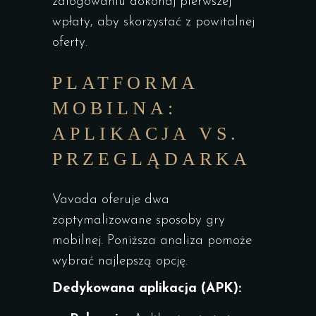
zalogowaniu dokonaj pierwszej
wpłaty, aby skorzystać z powitalnej
oferty.
PLATFORMA
MOBILNA:
APLIKACJA VS.
PRZEGLĄDARKA
Vavada oferuje dwa
zoptymalizowane sposoby gry
mobilnej. Poniższa analiza pomoże
wybrać najlepszą opcję.
Dedykowana aplikacja (APK):